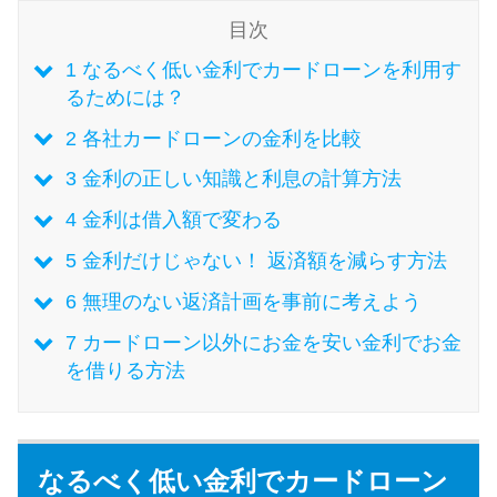
目次
特集ページ一覧
1
なるべく低い金利でカードローンを利用す
るためには？
種類や特徴で探す
2
各社カードローンの金利を比較
3
金利の正しい知識と利息の計算方法
銀行カードローンを選ぶべき4つ
の理由
4
金利は借入額で変わる
5
金利だけじゃない！ 返済額を減らす方法
無利息期間を利用して利息0円で
6
無理のない返済計画を事前に考えよう
お金を借りる3つのポイント
7
カードローン以外にお金を安い金利でお金
を借りる方法
種類・特徴別一覧
その他コラム
なるべく低い金利でカードローン