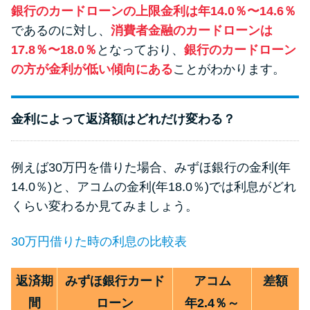
方法はどれ？
銀行のカードローンの上限金利は年14.0％〜14.6％
であるのに対し、
消費者金融のカードローンは
17.8％〜18.0％
となっており、
銀行のカードローン
年収が低い＆他社借入があると
の方が金利が低い傾向にある
ことがわかります。
落ちる？バンクイックの口コミ
を分析
金利によって返済額はどれだけ変わる？
みずほ銀行カードローンの問い
合わせ先とシーン別の問い合わ
例えば30万円を借りた場合、みずほ銀行の金利(年
せ方法
14.0％)と、アコムの金利(年18.0％)では利息がどれ
くらい変わるか見てみましょう。
30万円借りた時の利息の比較表
返済期
みずほ銀行カード
アコム
差額
間
ローン
年2.4％～