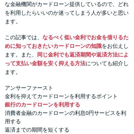
便利なコンテンツ
な金融機関がカードローン提供しているので、どれ
を利用したらいいのか迷ってしまう人が多いと思い
カードローン診断
ます。
この記事では、
なるべく低い金利でお金を借りるた
カードローンQ&A
めに知っておきたいカードローンの知識
をお伝えし
特集ページ
ます。また、
同じ金利でも返済期間や返済方法によ
って支払い金額を安く抑える方法
についても紹介し
リボ払いをそのまま払いきると
ます。
損！
アンサーファースト
金利を抑えてカードローンを利用するポイント
カードローンの見直しで40万円
銀行のカードローンを利用する
得した話
消費者金融のカードローンの利息0円サービスを利
用する
最速！最短40分で借りられるカ
返済までの期間を短くする
ードローン