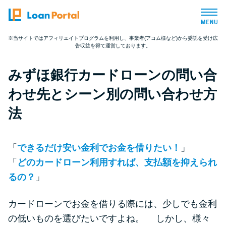
※当サイトではアフィリエイトプログラムを利用し、事業者(アコム様など)から委託を受け広
告収益を得て運営しております。
トップページ
みずほ銀行カードローンの問い合
おすすめコンテンツ
わせ先とシーン別の問い合わせ方
総合人気ランキング
法
とにかくすぐ借りたい方向け
「
できるだけ安い金利でお金を借りたい！
」
「
どのカードローン利用すれば、支払額を抑えられ
バレずに借りたい方向け
るの？
」
審査が不安な方向け
カードローンでお金を借りる際には、少しでも金利
の低いものを選びたいですよね。 しかし、様々