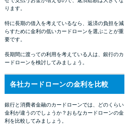
せで支払うお金が増えるので、返済総額は大きくな
未成年でもお金を借りられる？
ります。
学生がお金を借りる方法があ
る？
特に長期の借入を考えているなら、返済の負担を減
らすために金利の低いカードローンを選ぶことが重
学生がお金を借りる方法は？親
要です。
へのバレにくさや将来への影響
を解説
長期間に渡っての利用を考えている人は、銀行のカ
ードローンを検討してみましょう。
ソフト闇金とは？悪質な手口に
は要注意！
各社カードローンの金利を比較
090金融（闇金）からお金を借り
てはいけない理由と借りた場合
銀行と消費者金融のカードローンでは、どのくらい
の対処法
金利が違うのでしょうか？おもなカードローンの金
利を比較してみましょう。