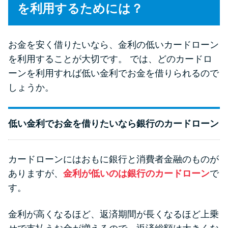
今月の家賃払えない…2ヵ月目に
を利用するためには？
は解決しないと危険な理由と対
処法3つ
お金を安く借りたいなら、金利の低いカードローン
を利用することが大切です。 では、どのカードロ
家賃払えないが強制退去は避け
ーンを利用すれば低い金利でお金を借りられるので
たい…市役所に相談より賢い方
法2選
しょうか。
街金とは？絶対審査通る？借金
低い金利でお金を借りたいなら銀行のカードローン
に悩む人へ街金をおすすめしな
い理由
カードローンにはおもに銀行と消費者金融のものが
ありますが、
金利が低いのは銀行のカードローン
で
質屋でお金を借りるには？年利
す。
やシステムをカードローンと比
較
金利が高くなるほど、返済期間が長くなるほど上乗