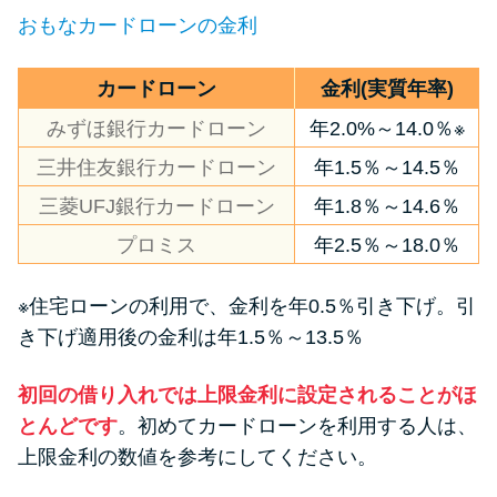
申し込みブラックとは?判断の目
おもなカードローンの金利
安や審査に通らない理由
カードローン
金利(実質年率)
ブラックでもお金を借りるに
は？3つの判断基準と工面法
みずほ銀行カードローン
年2.0%～14.0％※
三井住友銀行カードローン
年1.5％～14.5％
アコムはブラックでも審査に通
三菱UFJ銀行カードローン
年1.8％～14.6％
る？ 自分がブラックか確かめる
プロミス
年2.5％～18.0％
方法
※住宅ローンの利用で、金利を年0.5％引き下げ。引
アコムとレイクどっちがいい
き下げ適用後の金利は年1.5％～13.5％
の？ カードローンの選び方を徹
底解説！
初回の借り入れでは上限金利に設定されることがほ
とんどです
。初めてカードローンを利用する人は、
プロミスの返済方法を徹底解
上限金利の数値を参考にしてください。
説！ もっとも便利でお得な返済