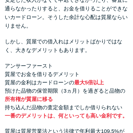
安定した収入がなくて申込できなかったり、審査に
便利なコンテンツ
通らなかったりすると、お金を借りることができな
いカードローン。そうした余計な心配は質屋ならい
カードローン診断
りません。
カードローンQ&A
しかし、質屋での借入れはメリットばかりではな
く、大きなデメリットもあります。
特集ページ
アンサーファースト
リボ払いをそのまま払いきると
質屋でお金を借りるデメリット
損！
質屋の金利はカードローンの
最大5倍以上
預けた品物の保管期限（3ヵ月）を過ぎると品物の
カードローンの見直しで40万円
所有権が質屋に移る
得した話
持ち込んだ品物の査定金額までしか借りられない
一番のデメリットは、何といっても高い金利です。
最速！最短40分で借りられるカ
ードローン
質屋は質屋営業法という法律で年利最大109.5%が