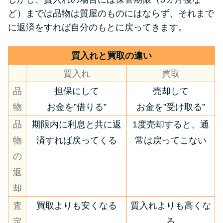
ど）までは品物は質屋のものにはならず、それまで
に返済をすれば自分のもとに戻ってきます。
質入れと買取の違い
質入れ
買取
品
担保にして
売却して
物
お金を”借りる”
お金を”受け取る”
品
期限内に利息と共に返
1度売却すると、通
物
済すれば戻ってくる
常は戻ってこない
の
返
却
査
買取よりも安くなる
質入れよりも高くな
定
る