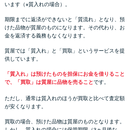
方法はどれ？
います（※質入れの場合）。
期限までに返済ができないと「質流れ」となり、預
年収が低い＆他社借入があると
けた品物が質屋のものになります。その代わり、お
落ちる？バンクイックの口コミ
金を返済する義務もなくなります。
を分析
質屋では「質入れ」と「買取」というサービスを提
みずほ銀行カードローンの問い
供しています。
合わせ先とシーン別の問い合わ
せ方法
「質入れ」は預けたものを担保にお金を借りること
で、「買取」は質屋に品物を売ること
です。
ただし、通常は質入れのほうが買取と比べて査定額
が安くなります。
買取の場合、預けた品物は質屋のものとなります。
しかし、質入れの場合には保管期限（3ヵ月後な