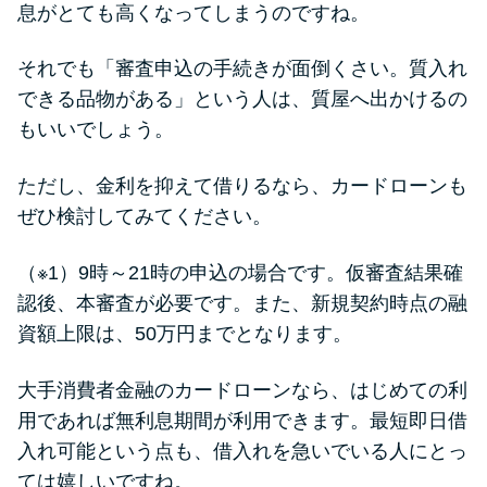
今月の家賃払えない…2ヵ月目に
息がとても高くなってしまうのですね。
は解決しないと危険な理由と対
処法3つ
それでも「審査申込の手続きが面倒くさい。質入れ
できる品物がある」という人は、質屋へ出かけるの
家賃払えないが強制退去は避け
もいいでしょう。
たい…市役所に相談より賢い方
法2選
ただし、金利を抑えて借りるなら、カードローンも
ぜひ検討してみてください。
街金とは？絶対審査通る？借金
（※1）9時～21時の申込の場合です。仮審査結果確
に悩む人へ街金をおすすめしな
認後、本審査が必要です。また、新規契約時点の融
い理由
資額上限は、50万円までとなります。
質屋でお金を借りるには？年利
大手消費者金融のカードローンなら、はじめての利
やシステムをカードローンと比
用であれば無利息期間が利用できます。最短即日借
較
入れ可能という点も、借入れを急いでいる人にとっ
ては嬉しいですね。