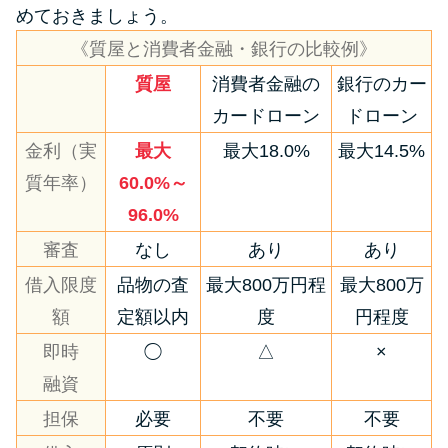
めておきましょう。
《質屋と消費者金融・銀行の比較例》
質屋
消費者金融の
銀行のカー
カードローン
ドローン
金利（実
最大
最大18.0%
最大14.5%
質年率）
60.0%～
96.0%
審査
なし
あり
あり
借入限度
品物の査
最大800万円程
最大800万
額
定額以内
度
円程度
即時
◯
△
×
融資
担保
必要
不要
不要