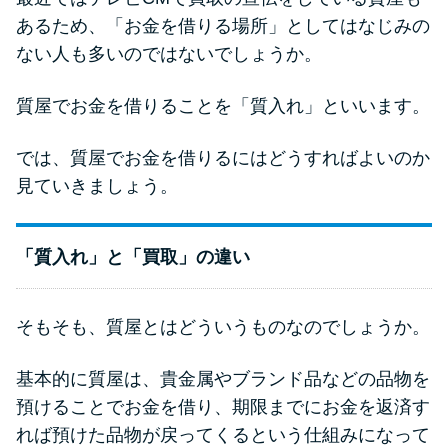
申し込みブラックとは?判断の目
あるため、「お金を借りる場所」としてはなじみの
安や審査に通らない理由
ない人も多いのではないでしょうか。
ブラックでもお金を借りるに
質屋でお金を借りることを「質入れ」といいます。
は？3つの判断基準と工面法
では、質屋でお金を借りるにはどうすればよいのか
アコムはブラックでも審査に通
見ていきましょう。
る？ 自分がブラックか確かめる
方法
「質入れ」と「買取」の違い
アコムとレイクどっちがいい
の？ カードローンの選び方を徹
そもそも、質屋とはどういうものなのでしょうか。
底解説！
基本的に質屋は、貴金属やブランド品などの品物を
預けることでお金を借り、期限までにお金を返済す
プロミスの返済方法を徹底解
説！ もっとも便利でお得な返済
れば預けた品物が戻ってくるという仕組みになって