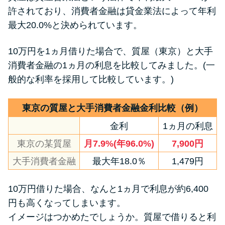
許されており、消費者金融は貸金業法によって年利
最大20.0%と決められています。
特集ページ一覧
10万円を1ヵ月借りた場合で、質屋（東京）と大手
種類や特徴で探す
消費者金融の1ヵ月の利息を比較してみました。(一
般的な利率を採用して比較しています。)
銀行カードローンを選ぶべき4つ
の理由
東京の質屋と大手消費者金融金利比較（例）
金利
1ヵ月の利息
無利息期間を利用して利息0円で
お金を借りる3つのポイント
東京の某質屋
月7.9%(年96.0%)
7,900円
大手消費者金融
最大年18.0％
1,479円
種類・特徴別一覧
10万円借りた場合、なんと1ヵ月で利息が約6,400
その他コラム
円も高くなってしまいます。
イメージはつかめたでしょうか。質屋で借りると利