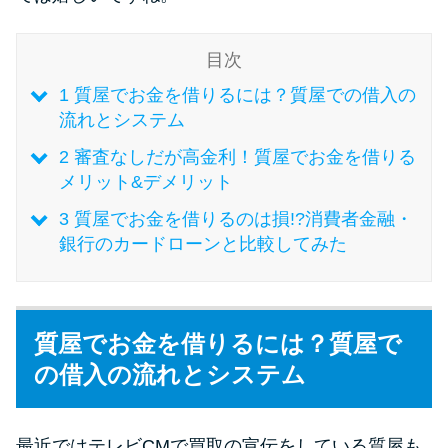
未成年でもお金を借りられる？
学生がお金を借りる方法があ
目次
る？
1
質屋でお金を借りるには？質屋での借入の
流れとシステム
学生がお金を借りる方法は？親
へのバレにくさや将来への影響
2
審査なしだが高金利！質屋でお金を借りる
を解説
メリット&デメリット
3
質屋でお金を借りるのは損!?消費者金融・
銀行のカードローンと比較してみた
ソフト闇金とは？悪質な手口に
は要注意！
090金融（闇金）からお金を借り
質屋でお金を借りるには？質屋で
てはいけない理由と借りた場合
の借入の流れとシステム
の対処法
最近ではテレビCMで買取の宣伝をしている質屋も