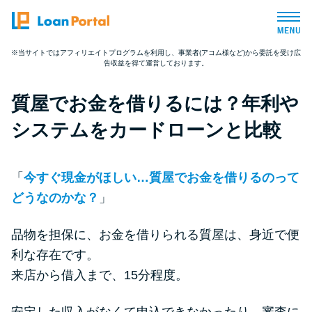
※当サイトではアフィリエイトプログラムを利用し、事業者(アコム様など)から委託を受け広
告収益を得て運営しております。
トップページ
質屋でお金を借りるには？年利や
おすすめコンテンツ
システムをカードローンと比較
総合人気ランキング
「
今すぐ現金がほしい…質屋でお金を借りるのって
とにかくすぐ借りたい方向け
どうなのかな？
」
品物を担保に、お金を借りられる質屋は、身近で便
バレずに借りたい方向け
利な存在です。
来店から借入まで、15分程度。
審査が不安な方向け