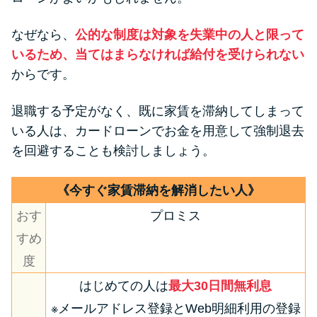
方法はどれ？
なぜなら、
公的な制度は対象を失業中の人と限って
年収が低い＆他社借入があると
いるため、当てはまらなければ給付を受けられない
落ちる？バンクイックの口コミ
からです。
を分析
退職する予定がなく、既に家賃を滞納してしまって
いる人は、カードローンでお金を用意して強制退去
みずほ銀行カードローンの問い
を回避することも検討しましょう。
合わせ先とシーン別の問い合わ
せ方法
《今すぐ家賃滞納を解消したい人》
おす
プロミス
すめ
度
はじめての人は
最大30日間無利息
※メールアドレス登録とWeb明細利用の登録