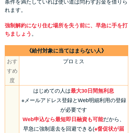
条件を満たしていれば使い道は問わずお金を借りら
れます。
特集ページ一覧
強制解約になり住む場所を失う前に、早急に手を打
種類や特徴で探す
ちましょう
。
銀行カードローンを選ぶべき4つ
《給付対象に当てはまらない人》
の理由
おす
プロミス
すめ
無利息期間を利用して利息0円で
度
お金を借りる3つのポイント
はじめての人は
最大30日間無利息
※メールアドレス登録とWeb明細利用の登録
種類・特徴別一覧
が必要です
その他コラム
Web申込なら最短即日融資も可能
だから、
早急に強制退去を回避できる(
※督促状が届