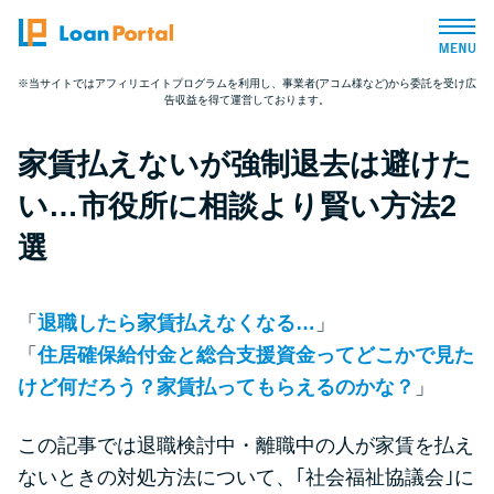
※当サイトではアフィリエイトプログラムを利用し、事業者(アコム様など)から委託を受け広
告収益を得て運営しております。
トップページ
家賃払えないが強制退去は避けた
おすすめコンテンツ
い…市役所に相談より賢い方法2
総合人気ランキング
選
とにかくすぐ借りたい方向け
「
退職したら家賃払えなくなる…
」
「
住居確保給付金と総合支援資金ってどこかで見た
バレずに借りたい方向け
けど何だろう？家賃払ってもらえるのかな？
」
審査が不安な方向け
この記事では退職検討中・離職中の人が家賃を払え
ないときの対処方法について、｢社会福祉協議会｣に