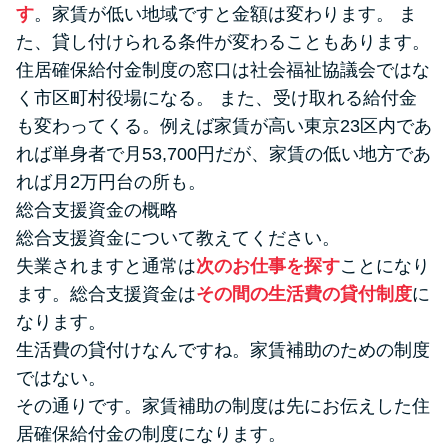
す
。家賃が低い地域ですと金額は変わります。 ま
た、貸し付けられる条件が変わることもあります。
住居確保給付金制度の窓口は社会福祉協議会ではな
く市区町村役場になる。 また、受け取れる給付金
も変わってくる。例えば家賃が高い東京23区内であ
れば単身者で月53,700円だが、家賃の低い地方であ
れば月2万円台の所も。
総合支援資金の概略
総合支援資金について教えてください。
失業されますと通常は
次のお仕事を探す
ことになり
ます。総合支援資金は
その間の生活費の貸付制度
に
なります。
生活費の貸付けなんですね。家賃補助のための制度
ではない。
その通りです。家賃補助の制度は先にお伝えした住
居確保給付金の制度になります。