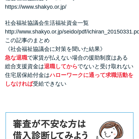
https://www.shakyo.or.jp/
社会福祉協議会生活福祉資金一覧
http://www.shakyo.or.jp/seido/pdf/ichiran_20150331.pd
この記事のまとめ
《社会福祉協議会に対策を聞いた結果》
急な退職
で家賃が払えない場合の援助制度はある
総合支援資金は
退職してから
でないと受け取れない
住宅居保給付金は
ハローワークに通って求職活動を
しなければ
受給できない