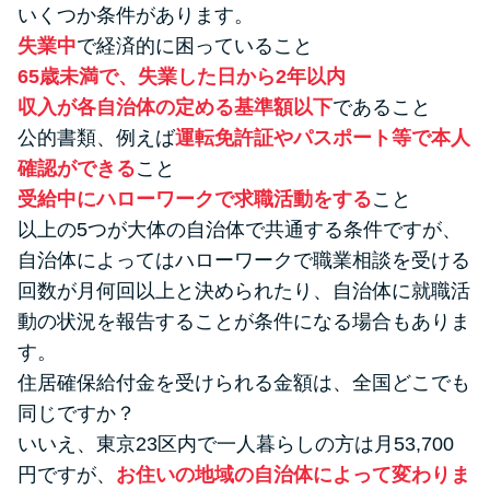
いくつか条件があります。
失業中
で経済的に困っていること
65歳未満で、失業した日から2年以内
収入が各自治体の定める基準額以下
であること
公的書類、例えば
運転免許証やパスポート等で本人
確認ができる
こと
受給中にハローワークで求職活動をする
こと
以上の5つが大体の自治体で共通する条件ですが、
自治体によってはハローワークで職業相談を受ける
回数が月何回以上と決められたり、自治体に就職活
動の状況を報告することが条件になる場合もありま
す。
住居確保給付金を受けられる金額は、全国どこでも
同じですか？
いいえ、東京23区内で一人暮らしの方は月53,700
円ですが、
お住いの地域の自治体によって変わりま