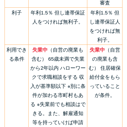
審査
利子
年利1.5％ 但し連帯保証
年利1.5％ 但
人をつければ無利子。
し連帯保証人
をつければ無
利子。
利用でき
失業中
（自営の廃業も
失業中
（自営
る条件
含む） 65歳未満で失業
の廃業も含
から2年以内 ハローワー
む） 住居確保
クで求職相談をする 収
給付金をもら
入が基準額以下 ※別に条
っていること
件が加わる市町村もあ
が条件。
る ※失業前でも相談はで
きる。また、解雇通知
等を持っていけば申請