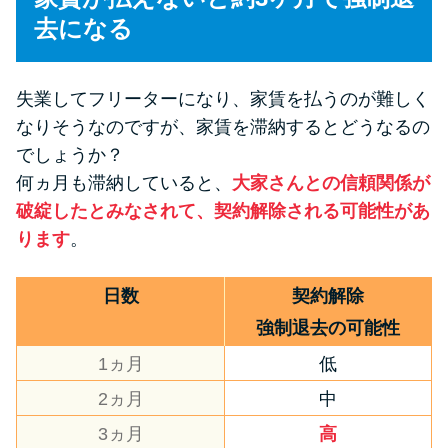
未成年でもお金を借りられる？
去になる
学生がお金を借りる方法があ
る？
失業してフリーターになり、家賃を払うのが難しく
なりそうなのですが、家賃を滞納するとどうなるの
学生がお金を借りる方法は？親
でしょうか？
へのバレにくさや将来への影響
を解説
何ヵ月も滞納していると、
大家さんとの信頼関係が
破綻したとみなされて、契約解除される可能性があ
ります
。
ソフト闇金とは？悪質な手口に
は要注意！
日数
契約解除
強制退去の可能性
090金融（闇金）からお金を借り
てはいけない理由と借りた場合
1ヵ月
低
の対処法
2ヵ月
中
3ヵ月
高