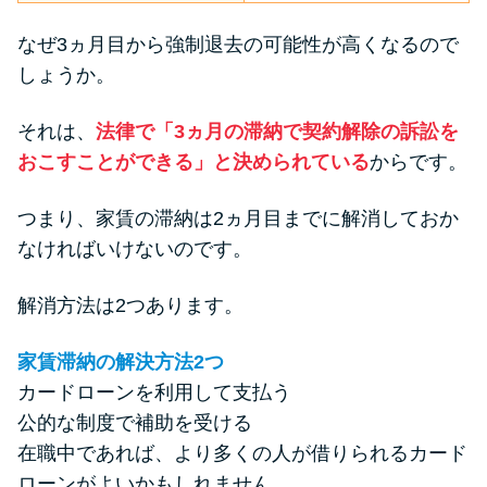
申し込みブラックとは?判断の目
安や審査に通らない理由
なぜ3ヵ月目から強制退去の可能性が高くなるので
しょうか。
ブラックでもお金を借りるに
は？3つの判断基準と工面法
それは、
法律で「3ヵ月の滞納で契約解除の訴訟を
おこすことができる」と決められている
からです。
アコムはブラックでも審査に通
つまり、家賃の滞納は2ヵ月目までに解消しておか
る？ 自分がブラックか確かめる
なければいけないのです。
方法
解消方法は2つあります。
アコムとレイクどっちがいい
の？ カードローンの選び方を徹
家賃滞納の解決方法2つ
底解説！
カードローンを利用して支払う
公的な制度で補助を受ける
プロミスの返済方法を徹底解
在職中であれば、より多くの人が借りられるカード
説！ もっとも便利でお得な返済
ローンがよいかもしれません。