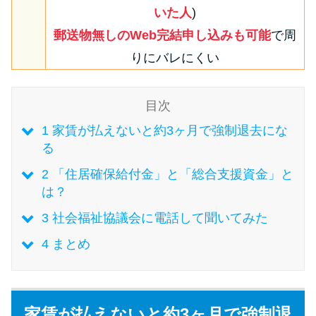
今月の家賃払えない…2ヵ月目に
いた人
)
は解決しないと危険な理由と対
郵送物無しのWeb完結申し込みも可能
で周
処法3つ
りにバレにくい
家賃払えないが強制退去は避け
たい…市役所に相談より賢い方
目次
法2選
1
家賃が払えないと約3ヶ月で強制退去にな
る
街金とは？絶対審査通る？借金
2
「住居確保給付金」と「総合支援資金」と
に悩む人へ街金をおすすめしな
は？
い理由
3
社会福祉協議会に電話して聞いてみた
4
まとめ
質屋でお金を借りるには？年利
やシステムをカードローンと比
較
家賃が払えないと約3ヶ月で強制退