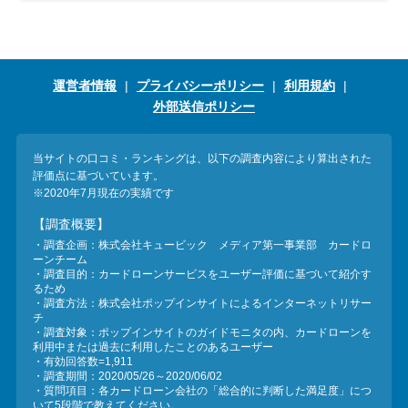
運営者情報
プライバシーポリシー
利用規約
外部送信ポリシー
当サイトの口コミ・ランキングは、以下の調査内容により算出された
評価点に基づいています。
※2020年7月現在の実績です
【調査概要】
・調査企画：株式会社キュービック メディア第一事業部 カードロ
ーンチーム
・調査目的：カードローンサービスをユーザー評価に基づいて紹介す
るため
・調査方法：株式会社ポップインサイトによるインターネットリサー
チ
・調査対象：ポップインサイトのガイドモニタの内、カードローンを
利用中または過去に利用したことのあるユーザー
・有効回答数=1,911
・調査期間：2020/05/26～2020/06/02
・質問項目：各カードローン会社の「総合的に判断した満足度」につ
いて5段階で教えてください。