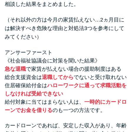
便利なコンテンツ
相談した結果をまとめました。
カードローン診断
（それ以外の方は
今月の家賃払えない…2ヵ月目に
は解決すべき危険な理由と対処法3つ
を参考にして
みてください）
カードローンQ&A
アンサーファースト
特集ページ
《社会福祉協議会に対策を聞いた結果》
急な退職
で家賃が払えない場合の援助制度はある
リボ払いをそのまま払いきると
損！
総合支援資金は
退職してから
でないと受け取れない
住居確保給付金は
ハローワークに通って求職活動を
しなければ受給できない
カードローンの見直しで40万円
給付対象に当てはまらない人は、
一時的にカードロ
得した話
ーンでお金を借りる
のも一つの方法です。
最速！最短40分で借りられるカ
カードローンであれば、安定した収入があり、年齢
ードローン