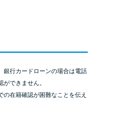
ラックか確かめる方法
アコムとレイクどっちがいいの？ カードロー
ンの選び方を徹底解説！
プロミスの返済方法を徹底解説！ もっとも便
利でお得な返済方法はどれ？
年収が低い＆他社借入があると落ちる？バンク
、銀行カードローンの場合は電話
イックの口コミを分析
認ができません。
みずほ銀行カードローンの問い合わせ先とシー
での在籍確認が困難なことを伝え
ン別の問い合わせ方法