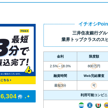
イチオシPoin
三井住友銀行グル
業界トップクラス
のス
金利
限度額
2.5%～18.0%
800万円
融資時間
Web完結審査
最短3分
可
16,304
利用可能コンビニ
件