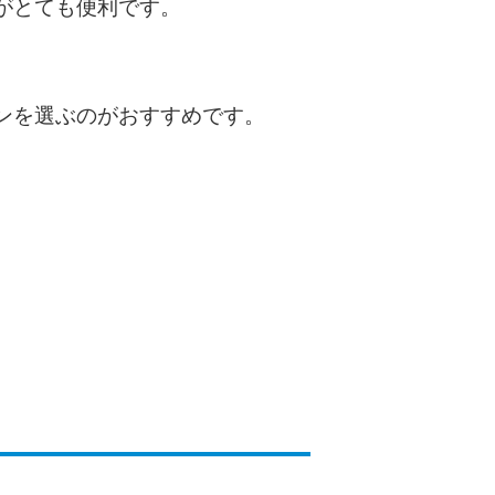
がとても便利です。
種類・特徴別一覧
その他コラム
ンを選ぶのがおすすめです。
今月の家賃払えない…2ヵ月目には解決しない
と危険な理由と対処法3つ
家賃払えないが強制退去は避けたい…市役所に
相談より賢い方法2選
街金とは？絶対審査通る？借金に悩む人へ街金
をおすすめしない理由
質屋でお金を借りるには？年利やシステムをカ
ードローンと比較