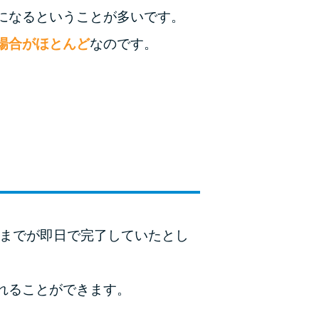
未成年でもお金を借りられる？学生がお金を借
になるということが多いです。
りる方法がある？
場合がほとんど
なのです。
学生がお金を借りる方法は？親へのバレにくさ
や将来への影響を解説
ソフト闇金とは？悪質な手口には要注意！
090金融（闇金）からお金を借りてはいけない
理由と借りた場合の対処法
申し込みブラックとは?判断の目安や審査に通
らない理由
約までが即日で完了していたとし
ブラックでもお金を借りるには？3つの判断基
準と工面法
れることができます。
アコムはブラックでも審査に通る？ 自分がブ