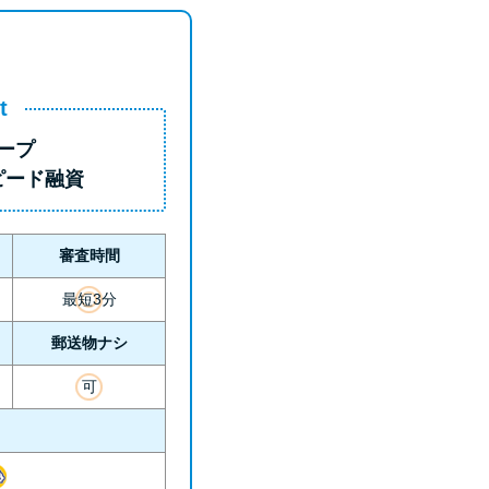
t
ープ
ピード融資
審査時間
最短3分
郵送物ナシ
可