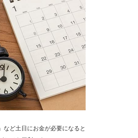
カードローンQ&A
特集ページ
リボ払いをそのまま払いきると損！
カードローンの見直しで40万円得した話
最速！最短40分で借りられるカードローン
特集ページ一覧
種類や特徴で探す
銀行カードローンを選ぶべき4つの理由
」など土日にお金が必要になると
無利息期間を利用して利息0円でお金を借りる3
つのポイント