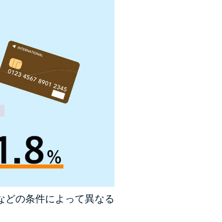
未成年でもお金を借りられる？学生がお金を借
りる方法がある？
学生がお金を借りる方法は？親へのバレにくさ
や将来への影響を解説
ソフト闇金とは？悪質な手口には要注意！
090金融（闇金）からお金を借りてはいけない
理由と借りた場合の対処法
申し込みブラックとは?判断の目安や審査に通
らない理由
ブラックでもお金を借りるには？3つの判断基
準と工面法
などの条件によって異なる
アコムはブラックでも審査に通る？ 自分がブ