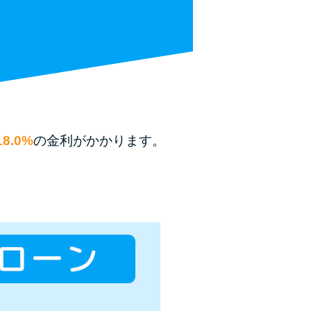
種類・特徴別一覧
その他コラム
今月の家賃払えない…2ヵ月目には解決しない
と危険な理由と対処法3つ
8.0%
の金利がかかります。
家賃払えないが強制退去は避けたい…市役所に
相談より賢い方法2選
街金とは？絶対審査通る？借金に悩む人へ街金
をおすすめしない理由
質屋でお金を借りるには？年利やシステムをカ
ードローンと比較