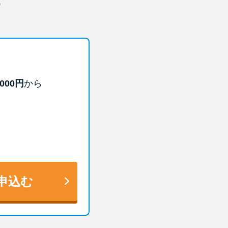
000円
から
申込む