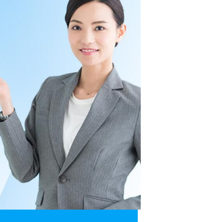
カードローンQ&A
特集ページ
リボ払いをそのまま払いきると損！
カードローンの見直しで40万円得した話
最速！最短40分で借りられるカードローン
特集ページ一覧
種類や特徴で探す
銀行カードローンを選ぶべき4つの理由
無利息期間を利用して利息0円でお金を借りる3
つのポイント