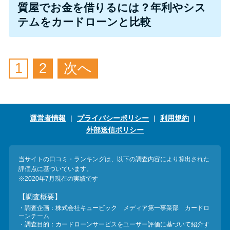
今月の家賃払えない…2ヵ月目に
質屋でお金を借りるには？年利やシス
は解決しないと危険な理由と対
テムをカードローンと比較
処法3つ
家賃払えないが強制退去は避け
1
2
次へ
たい…市役所に相談より賢い方
法2選
運営者情報
プライバシーポリシー
利用規約
街金とは？絶対審査通る？借金
外部送信ポリシー
に悩む人へ街金をおすすめしな
い理由
当サイトの口コミ・ランキングは、以下の調査内容により算出された
評価点に基づいています。
質屋でお金を借りるには？年利
※2020年7月現在の実績です
やシステムをカードローンと比
【調査概要】
較
・調査企画：株式会社キュービック メディア第一事業部 カードロ
ーンチーム
・調査目的：カードローンサービスをユーザー評価に基づいて紹介す