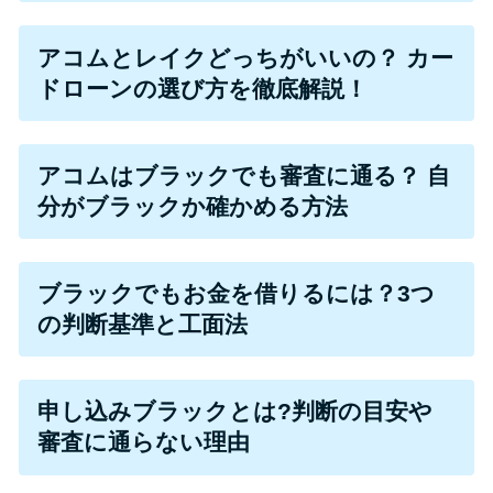
便利なコンテンツ
アコムとレイクどっちがいいの？ カー
カードローン診断
ドローンの選び方を徹底解説！
カードローンQ&A
アコムはブラックでも審査に通る？ 自
特集ページ
分がブラックか確かめる方法
リボ払いをそのまま払いきると
損！
ブラックでもお金を借りるには？3つ
の判断基準と工面法
カードローンの見直しで40万円
得した話
申し込みブラックとは?判断の目安や
審査に通らない理由
最速！最短40分で借りられるカ
ードローン