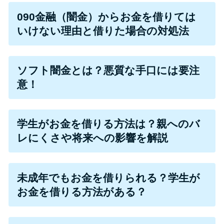
090金融（闇金）からお金を借りては
特集ページ一覧
いけない理由と借りた場合の対処法
種類や特徴で探す
ソフト闇金とは？悪質な手口には要注
銀行カードローンを選ぶべき4つ
意！
の理由
学生がお金を借りる方法は？親へのバ
無利息期間を利用して利息0円で
レにくさや将来への影響を解説
お金を借りる3つのポイント
種類・特徴別一覧
未成年でもお金を借りられる？学生が
お金を借りる方法がある？
その他コラム