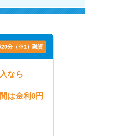
ラックか確かめる方法
アコムとレイクどっちがいいの？ カードロー
ンの選び方を徹底解説！
プロミスの返済方法を徹底解説！ もっとも便
20分（※1）融資
利でお得な返済方法はどれ？
年収が低い＆他社借入があると落ちる？バンク
借入
なら
イックの口コミを分析
みずほ銀行カードローンの問い合わせ先とシー
日間は
金利0円
ン別の問い合わせ方法