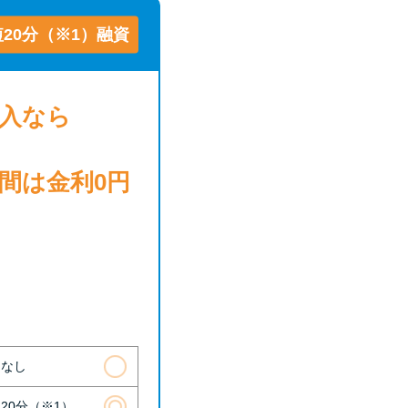
20分（※1）融資
借入
なら
日間は
金利0円
則なし
20分（※1）