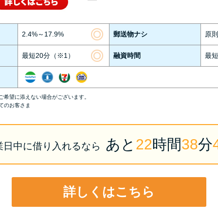
2.4%～17.9%
郵送物ナシ
原
最短20分（※1）
融資時間
最短
ご希望に添えない場合がございます。
てのお客さま
あと
22
時間
38
分
業日中
に
借り入れるなら
詳しくはこちら