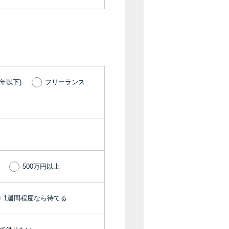
種類・特徴別一覧
その他コラム
今月の家賃払えない…2ヵ月目には解決しない
年以下)
フリーランス
と危険な理由と対処法3つ
家賃払えないが強制退去は避けたい…市役所に
相談より賢い方法2選
街金とは？絶対審査通る？借金に悩む人へ街金
をおすすめしない理由
500万円以上
質屋でお金を借りるには？年利やシステムをカ
1週間程度なら待てる
ードローンと比較