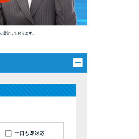
カードローンQ&A
特集ページ
て運営しております。
リボ払いをそのまま払いきると損！
カードローンの見直しで40万円得した話
最速！最短40分で借りられるカードローン
特集ページ一覧
種類や特徴で探す
銀行カードローンを選ぶべき4つの理由
無利息期間を利用して利息0円でお金を借りる3
土日も即対応
つのポイント