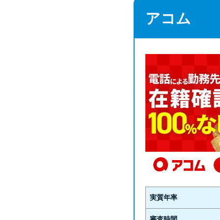
アコム
実質年率
審査時間