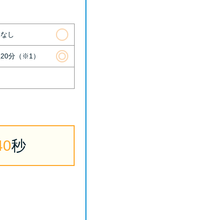
則なし
20分（※1）
39
秒