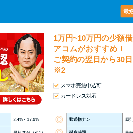
最短
1万円~10万円の少額
アコムがおすすめ！
ご契約の翌日から30
※2
スマホ完結申込可
カードレス対応
2.4%～17.9%
郵送物ナシ
原
最短20分（※1）
融資時間
最短