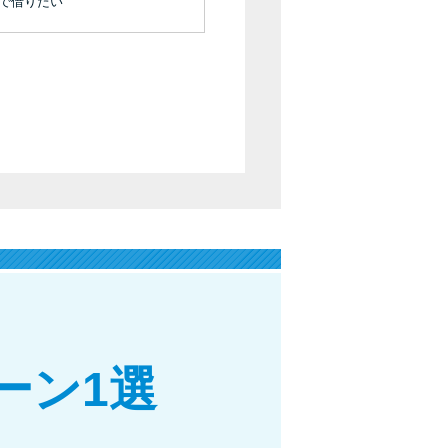
未成年でもお金を借りられる？学生がお金を借
機で借りたい
りる方法がある？
学生がお金を借りる方法は？親へのバレにくさ
や将来への影響を解説
ソフト闇金とは？悪質な手口には要注意！
090金融（闇金）からお金を借りてはいけない
理由と借りた場合の対処法
申し込みブラックとは?判断の目安や審査に通
らない理由
ブラックでもお金を借りるには？3つの判断基
ーン1選
準と工面法
アコムはブラックでも審査に通る？ 自分がブ