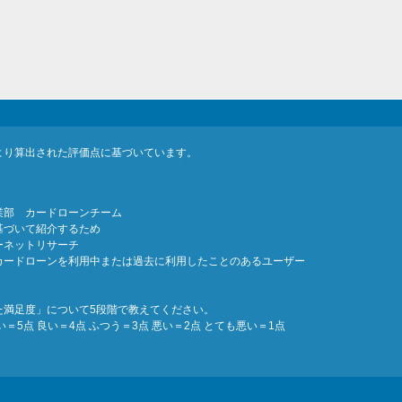
より算出された評価点に基づいています。
業部 カードローンチーム
基づいて紹介するため
ーネットリサーチ
カードローンを利用中または過去に利用したことのあるユーザー
た満足度」について5段階で教えてください。
5点 良い＝4点 ふつう＝3点 悪い＝2点 とても悪い＝1点