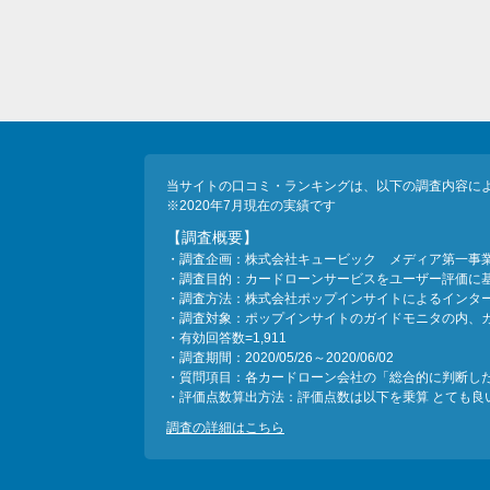
当サイトの口コミ・ランキングは、以下の調査内容に
※2020年7月現在の実績です
【調査概要】
・調査企画：株式会社キュービック メディア第一事
・調査目的：カードローンサービスをユーザー評価に
・調査方法：株式会社ポップインサイトによるインタ
・調査対象：ポップインサイトのガイドモニタの内、
・有効回答数=1,911
・調査期間：2020/05/26～2020/06/02
・質問項目：各カードローン会社の「総合的に判断し
・評価点数算出方法：評価点数は以下を乗算 とても良い＝
調査の詳細はこちら