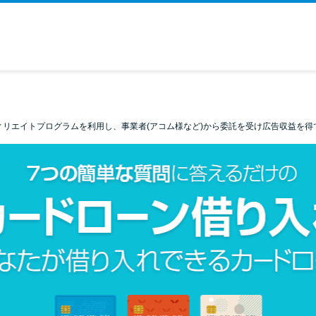
ィリエイトプログラムを利用し、事業者(アコム様など)から委託を受け広告収益を得