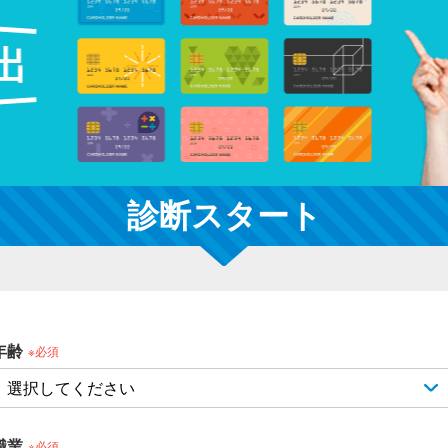
診断スタート
年齢
※必須
職業
※必須