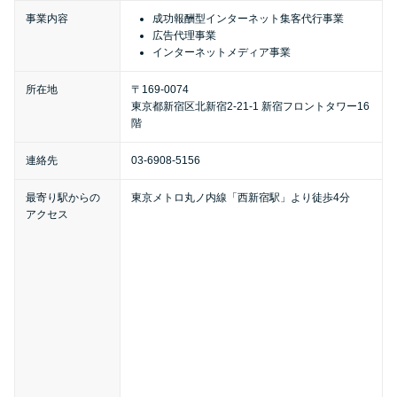
便利なコンテンツ
事業内容
成功報酬型インターネット集客代行事業
広告代理事業
インターネットメディア事業
カードローン診断
所在地
〒169-0074
東京都新宿区北新宿2-21-1 新宿フロントタワー16
カードローンQ&A
階
特集ページ
連絡先
03-6908-5156
最寄り駅からの
東京メトロ丸ノ内線「西新宿駅」より徒歩4分
リボ払いをそのまま払いきると
アクセス
損！
カードローンの見直しで40万円
得した話
最速！最短40分で借りられるカ
ードローン