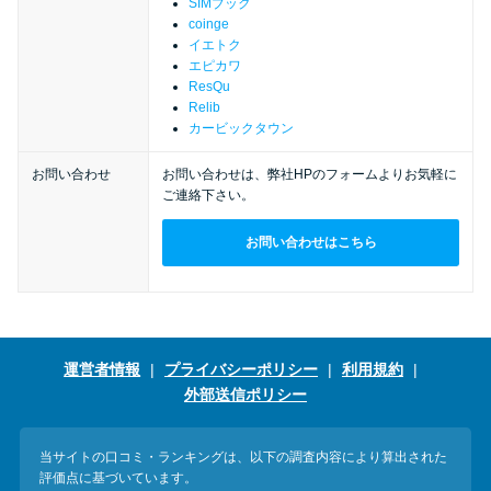
今月の家賃払えない…2ヵ月目に
SIMブック
coinge
は解決しないと危険な理由と対
イエトク
処法3つ
エピカワ
ResQu
Relib
家賃払えないが強制退去は避け
カービックタウン
たい…市役所に相談より賢い方
お問い合わせ
お問い合わせは、弊社HPのフォームよりお気軽に
法2選
ご連絡下さい。
お問い合わせはこちら
街金とは？絶対審査通る？借金
に悩む人へ街金をおすすめしな
い理由
運営者情報
プライバシーポリシー
利用規約
質屋でお金を借りるには？年利
外部送信ポリシー
やシステムをカードローンと比
較
当サイトの口コミ・ランキングは、以下の調査内容により算出された
評価点に基づいています。