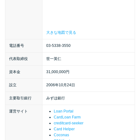
特集ページ一覧
大きな地図で見る
種類や特徴で探す
電話番号
03-5338-3550
銀行カードローンを選ぶべき4つ
の理由
代表取締役
世一英仁
資本金
31,000,000円
無利息期間を利用して利息0円で
設立
2006年10月24日
お金を借りる3つのポイント
主要取引銀行
みずほ銀行
種類・特徴別一覧
運営サイト
Loan Portal
CardLoan Farm
creditcard-seeker
その他コラム
Card Helper
Coconas