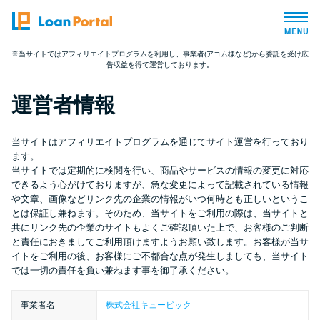
※当サイトではアフィリエイトプログラムを利用し、事業者(アコム様など)から委託を受け広
告収益を得て運営しております。
トップページ
運営者情報
おすすめコンテンツ
当サイトはアフィリエイトプログラムを通じてサイト運営を行っており
総合人気ランキング
ます。
当サイトでは定期的に検閲を行い、商品やサービスの情報の変更に対応
できるよう心がけておりますが、急な変更によって記載されている情報
とにかくすぐ借りたい方向け
や文章、画像などリンク先の企業の情報がいつ何時とも正しいというこ
とは保証し兼ねます。そのため、当サイトをご利用の際は、当サイトと
共にリンク先の企業のサイトもよくご確認頂いた上で、お客様のご判断
バレずに借りたい方向け
と責任におきましてご利用頂けますようお願い致します。お客様が当サ
イトをご利用の後、お客様にご不都合な点が発生しましても、当サイト
では一切の責任を負い兼ねます事を御了承ください。
審査が不安な方向け
事業者名
株式会社キュービック