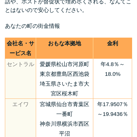
話や、ポストが督促状で埋め尽くされる、なんてこ
とはないので安心してください。
あなたの町の街金情報
会社名・サ
おもな本拠地
金利
ービス名
セントラル
愛媛県松山市河原町
年4.8％～
東京都豊島区西池袋
18.0%
埼玉県さいたま市大
宮区桜木町
エイワ
宮城県仙台市青葉区
年17.9507％
一番町
～19.9436％
神奈川県横浜市西区
平沼