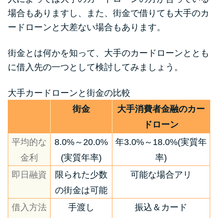
便利なコンテンツ
場合もありますし、また、街金で借りても大手のカ
ードローンと大差ない場合もあります。
カードローン診断
街金とは何かを知って、大手のカードローンととも
カードローンQ&A
に借入先の一つとして検討してみましょう。
特集ページ
大手カードローンと街金の比較
街金
大手消費者金融のカー
リボ払いをそのまま払いきると
ドローン
損！
平均的な
8.0%～20.0%
年3.0%～18.0%(実質年
金利
(実質年率)
率)
カードローンの見直しで40万円
得した話
即日融資
限られた少数
可能な場合アリ
の街金は可能
最速！最短40分で借りられるカ
借入方法
手渡し
振込＆カード
ードローン