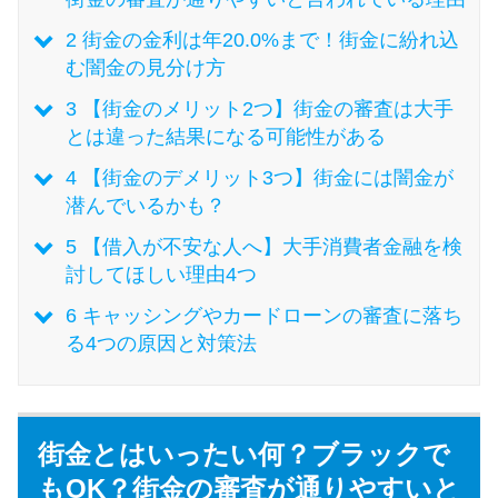
今月の家賃払えない…2ヵ月目に
は解決しないと危険な理由と対
2
街金の金利は年20.0%まで！街金に紛れ込
処法3つ
む闇金の見分け方
3
【街金のメリット2つ】街金の審査は大手
家賃払えないが強制退去は避け
とは違った結果になる可能性がある
たい…市役所に相談より賢い方
4
【街金のデメリット3つ】街金には闇金が
法2選
潜んでいるかも？
5
【借入が不安な人へ】大手消費者金融を検
街金とは？絶対審査通る？借金
討してほしい理由4つ
に悩む人へ街金をおすすめしな
6
キャッシングやカードローンの審査に落ち
い理由
る4つの原因と対策法
質屋でお金を借りるには？年利
やシステムをカードローンと比
較
街金とはいったい何？ブラックで
もOK？街金の審査が通りやすいと