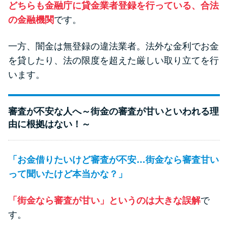
どちらも金融庁に貸金業者登録を行っている、合法
方法はどれ？
の金融機関
です。
年収が低い＆他社借入があると
一方、闇金は無登録の違法業者。法外な金利でお金
落ちる？バンクイックの口コミ
を貸したり、法の限度を超えた厳しい取り立てを行
を分析
います。
みずほ銀行カードローンの問い
合わせ先とシーン別の問い合わ
審査が不安な人へ～街金の審査が甘いといわれる理
せ方法
由に根拠はない！～
「お金借りたいけど審査が不安…街金なら審査甘い
って聞いたけど本当かな？」
「街金なら審査が甘い」というのは大きな誤解
で
す。