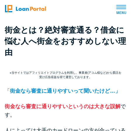
街金とは？絶対審査通る？借金に
トップページ
悩む人へ街金をおすすめしない理
おすすめコンテンツ
由
総合人気ランキング
※当サイトではアフィリエイトプログラムを利用し、事業者(アコム様など)から委託を
受け広告収益を得て運営しております。
とにかくすぐ借りたい方向け
「
街金なら審査に通りやすいって聞いたけど…」
バレずに借りたい方向け
街金なら審査に通りやすいというのは大きな誤解
で
す。
審査が不安な方向け
人によっては大手のカードローンの方が合っている