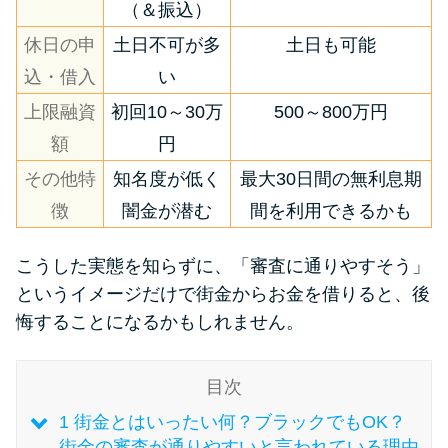
（＆振込）
休日の申
土日不可が多
土日も可能
特集ページ一覧
込・借入
い
種類や特徴で探す
上限融資
初回10～30万
500～800万円
額
円
銀行カードローンを選ぶべき4つ
その他特
知名度が低く
最大30日間の無利息期
の理由
徴
闇金が潜む
間を利用できるかも
無利息期間を利用して利息0円で
こうした実態を知らずに、「審査に通りやすそう」
お金を借りる3つのポイント
というイメージだけで街金からお金を借りると、後
悔することになるかもしれません。
種類・特徴別一覧
目次
その他コラム
1
街金とはいったい何？ブラックでもOK？
街金の審査が通りやすいと言われている理由