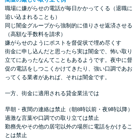
職場に嫌がらせの電話が毎日かかってくる（退職に
追い込まれることも）
同じ闇金グループから強制的に借りさせ返済させる
（高額な手数料を請求）
嫌がらせのようにポストを督促状で埋め尽くす
街金に申し込んだと思ったら実は闇金で、怖い取り
立てにあったなんてこともあるようです。夜中に督
促の電話をしつこくかけてきたり、強い口調であお
ってくる業者があれば、それは闇金です。
一方、街金に適用される貸金業法では
早朝・夜間の連絡は禁止（朝8時以前・夜9時以降）
過激な言葉や口調での取り立ては禁止
勤務先やその他の居宅以外の場所に電話をかけるこ
とは禁止