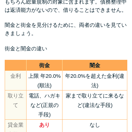
もちろん総量規制の対象に含まれます。債務整理中
は返済能力がないので、借りることはできません。
闇金と街金を見分けるために、両者の違いを見てい
きましょう。
街金と闇金の違い
街金
闇金
金利
上限 年20.0%
年20.0%を超えた金利(違
(順法)
法)
取り立
電話、ハガキ
家まで取り立てに来るな
て
など(正規の
ど(違法な手段)
手段)
貸金業
あり
なし