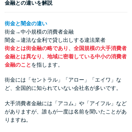
申し込みブラックとは?判断の目
金融との違いを解説
安や審査に通らない理由
街金と闇金の違い
ブラックでもお金を借りるに
街金→中小規模の消費者金融
は？3つの判断基準と工面法
闇金→違法な金利で貸し出しする違法業者
街金とは街金融の略であり、全国規模の大手消費者
アコムはブラックでも審査に通
金融とは異なり、地域に密着している中小の消費者
る？ 自分がブラックか確かめる
金融のこと
を指します。
方法
街金には「セントラル」「アロー」「エイワ」な
アコムとレイクどっちがいい
ど、全国的に知られていない会社名が多いです。
の？ カードローンの選び方を徹
底解説！
大手消費者金融には「アコム」や「アイフル」など
がありますが、誰もが一度は名前を聞いたことがあ
りますね。
プロミスの返済方法を徹底解
説！ もっとも便利でお得な返済