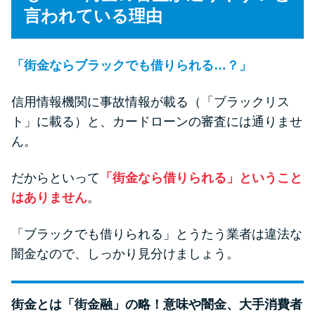
未成年でもお金を借りられる？
言われている理由
学生がお金を借りる方法があ
る？
「街金ならブラックでも借りられる…？」
学生がお金を借りる方法は？親
信用情報機関に事故情報が載る（「ブラックリス
へのバレにくさや将来への影響
ト」に載る）と、カードローンの審査には通りませ
を解説
ん。
ソフト闇金とは？悪質な手口に
だからといって
「街金なら借りられる」ということ
は要注意！
はありません
。
「ブラックでも借りられる」とうたう業者は違法な
090金融（闇金）からお金を借り
てはいけない理由と借りた場合
闇金なので、しっかり見分けましょう。
の対処法
街金とは「街金融」の略！意味や闇金、大手消費者