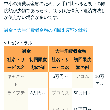
中小の消費者金融のため、大手に比べると初回の限
度額が少額であったり、限られた借入・返済方法し
か使えない場合が多いです。
街金と大手消費者金融の初回限度額の比較
<thセントラル
街金
大手消費者金融
社名・サ
初回限度
社名・サ
初回限度
ービス名
額の例
ービス名
額の例
キャネッ
5万円～
アコム
10万
ト
円～
ライフテ
3万円～
プロミス
50万円～
ィ
アイフル
10万円～