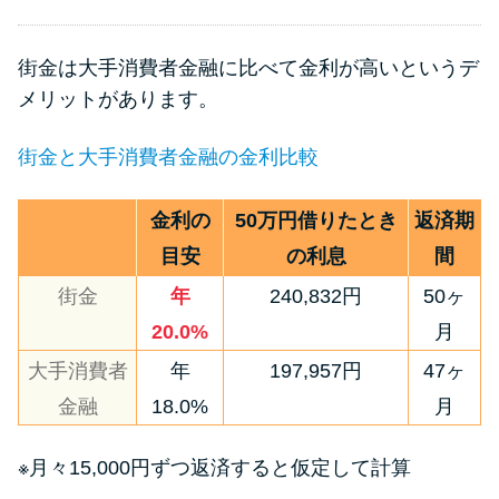
街金は大手消費者金融に比べて金利が高いというデ
メリットがあります。
街金と大手消費者金融の金利比較
金利の
50万円借りたとき
返済期
目安
の利息
間
街金
年
240,832円
50ヶ
20.0%
月
大手消費者
年
197,957円
47ヶ
金融
18.0%
月
※月々15,000円ずつ返済すると仮定して計算