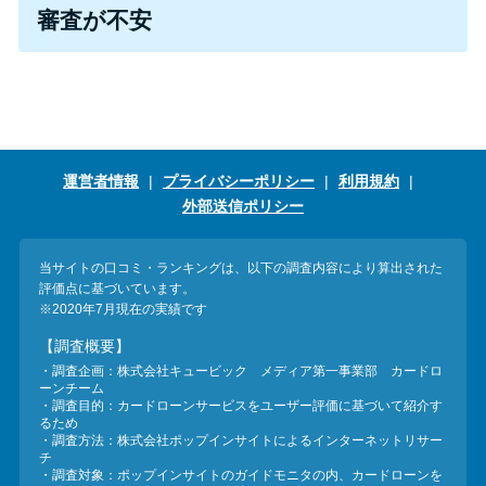
今月の家賃払えない…2ヵ月目に
審査が不安
は解決しないと危険な理由と対
処法3つ
家賃払えないが強制退去は避け
たい…市役所に相談より賢い方
運営者情報
プライバシーポリシー
利用規約
法2選
外部送信ポリシー
街金とは？絶対審査通る？借金
当サイトの口コミ・ランキングは、以下の調査内容により算出された
に悩む人へ街金をおすすめしな
評価点に基づいています。
い理由
※2020年7月現在の実績です
【調査概要】
・調査企画：株式会社キュービック メディア第一事業部 カードロ
質屋でお金を借りるには？年利
ーンチーム
やシステムをカードローンと比
・調査目的：カードローンサービスをユーザー評価に基づいて紹介す
るため
較
・調査方法：株式会社ポップインサイトによるインターネットリサー
チ
・調査対象：ポップインサイトのガイドモニタの内、カードローンを