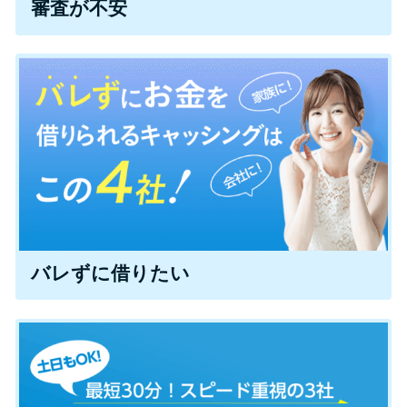
審査が不安
便利なコンテンツ
カードローン診断
カードローンQ&A
特集ページ
リボ払いをそのまま払いきると
損！
バレずに借りたい
カードローンの見直しで40万円
得した話
最速！最短40分で借りられるカ
ードローン