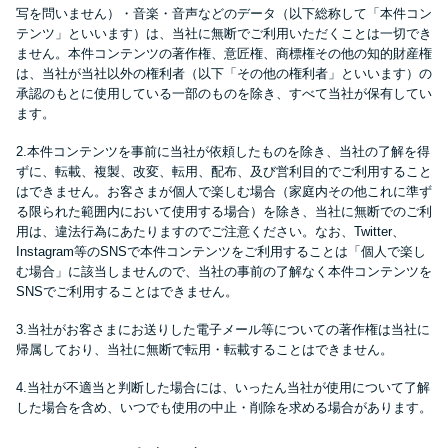
便利なコンテンツ
写を問いません）・音楽・音声などのデータ（以下総称して「本件コン
テンツ」といいます）は、当社に無断でご利用いただくことは一切でき
ません。本件コンテンツの著作権、意匠権、商標権その他の知的財産権
カードローン診断
は、当社が当社以外の権利者（以下「その他の権利者」といいます）の
承認のもとに使用している一部のものを除き、すべて当社が保有してい
ます。
カードローンQ&A
2.本件コンテンツを事前に当社が依頼したものを除き、当社の了解を得
ずに、転載、複製、改変、転用、配布、及び営利目的でご利用すること
特集ページ
はできません。お客さまが個人で楽しむ場合（家庭内その他これに準ず
る限られた範囲内において使用する場合）を除き、当社に無断でのご利
用は、違法行為にあたりますのでご注意ください。なお、Twitter、
リボ払いをそのまま払いきると
Instagram等のSNSで本件コンテンツをご利用することは「個人で楽し
損！
む場合」に該当しませんので、当社の事前の了解なく本件コンテンツを
SNSでご利用することはできません。
カードローンの見直しで40万円
3.当社がお客さまにお送りした電子メール等についての著作権は当社に
得した話
帰属しており、当社に無断で転用・転載することはできません。
4.当社が不適当と判断した場合には、いったん当社が使用について了解
した場合を含め、いつでも使用の中止・削除を求める場合があります。
最速！最短40分で借りられるカ
ードローン