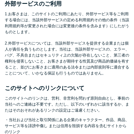
申し込みブラックとは?判断の目
外部サービスのご利用
安や審査に通らない理由
1.お客さまは、このサイトのご利用にあたり、外部サービス等をご利用
する場合には、当該外部サービスの定める利用規約その他の条件（当該
ブラックでもお金を借りるに
利用規約等が変更された場合には変更後の条件を含みます）にしたがう
ものとします。
は？3つの判断基準と工面法
2.外部サービスについては、当該外部サービスを提供する企業または個
人が責任を負うものとします。当社は、当該外部サービスの、エラー、
アコムはブラックでも審査に通
バグ、不具合またはセキュリティ上の欠陥が存在しないこと、第三者の
る？ 自分がブラックか確かめる
権利を侵害しないこと、お客さまが期待する性質及び商品的価値を有す
ること、並びにお客さまに適用のある法令または内部規則等に適合する
方法
ことについて、いかなる保証も行うものではありません。
アコムとレイクどっちがいい
このサイトへのリンクについて
の？ カードローンの選び方を徹
このサイトへのリンクは、営利、非営利を問わず原則自由とし、事前の
底解説！
当社へのご連絡は不要です。ただし、以下のいずれかに該当するか、ま
たはそのおそれがあるリンクの設定はご遠慮ください。
・当社および当社と取引関係にある企業のキャラクター、作品、商品、
プロミスの返済方法を徹底解
サービス等を誹謗中傷し または信用を毀損する内容を含むサイトから
説！ もっとも便利でお得な返済
のリンク