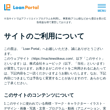
※当サイトではアフィリエイトプログラムを利用し、事業者(アコム様など)から委託を受け広
告収益を得て運営しております。
トップページ
サイトのご利用について
おすすめコンテンツ
この度は、「Loan Portal」へお越しいただき、誠にありがとうござい
総合人気ランキング
ます。
このウェブサイト（https://machineslikeus.com/、以下「このサイト」
といいます）は、株式会社キュービック（以下、「当社」といいます）
とにかくすぐ借りたい方向け
が運営しております。お客さまがこのサイトをご利用されるにあたって
は、下記内容をご一読くださいますようお願いいたします。なお、下記
内容につきましては予告なく変更することがありますので、あらかじめ
バレずに借りたい方向け
ご了承ください。
このサイトのコンテンツについて
審査が不安な方向け
1.このサイトに使われている商標・マーク・キャラクター・イラスト・
デザイン・画像・写真・文章・プログラム・動画（アニメーション、実