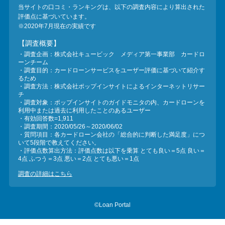
当サイトの口コミ・ランキングは、以下の調査内容により算出された
評価点に基づいています。
※2020年7月現在の実績です
【調査概要】
・調査企画：株式会社キュービック メディア第一事業部 カードロ
ーンチーム
・調査目的：カードローンサービスをユーザー評価に基づいて紹介す
るため
・調査方法：株式会社ポップインサイトによるインターネットリサー
チ
・調査対象：ポップインサイトのガイドモニタの内、カードローンを
利用中または過去に利用したことのあるユーザー
・有効回答数=1,911
・調査期間：2020/05/26～2020/06/02
・質問項目：各カードローン会社の「総合的に判断した満足度」につ
いて5段階で教えてください。
・評価点数算出方法：評価点数は以下を乗算 とても良い＝5点 良い＝
4点 ふつう＝3点 悪い＝2点 とても悪い＝1点
調査の詳細はこちら
©Loan Portal
...
...