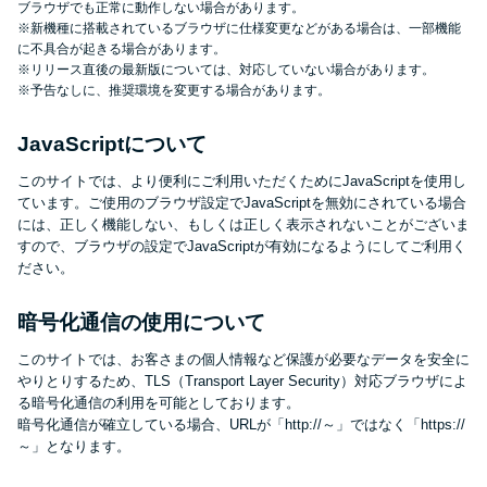
ブラウザでも正常に動作しない場合があります。
未成年でもお金を借りられる？
※新機種に搭載されているブラウザに仕様変更などがある場合は、一部機能
学生がお金を借りる方法があ
に不具合が起きる場合があります。
※リリース直後の最新版については、対応していない場合があります。
る？
※予告なしに、推奨環境を変更する場合があります。
学生がお金を借りる方法は？親
JavaScriptについて
へのバレにくさや将来への影響
このサイトでは、より便利にご利用いただくためにJavaScriptを使用し
を解説
ています。ご使用のブラウザ設定でJavaScriptを無効にされている場合
には、正しく機能しない、もしくは正しく表示されないことがございま
すので、ブラウザの設定でJavaScriptが有効になるようにしてご利用く
ソフト闇金とは？悪質な手口に
ださい。
は要注意！
暗号化通信の使用について
090金融（闇金）からお金を借り
このサイトでは、お客さまの個人情報など保護が必要なデータを安全に
やりとりするため、TLS（Transport Layer Security）対応ブラウザによ
てはいけない理由と借りた場合
る暗号化通信の利用を可能としております。
の対処法
暗号化通信が確立している場合、URLが「http://～」ではなく「https://
～」となります。