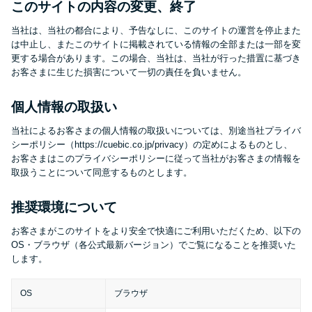
このサイトの内容の変更、終了
当社は、当社の都合により、予告なしに、このサイトの運営を停止また
特集ページ一覧
は中止し、またこのサイトに掲載されている情報の全部または一部を変
更する場合があります。この場合、当社は、当社が行った措置に基づき
お客さまに生じた損害について一切の責任を負いません。
種類や特徴で探す
個人情報の取扱い
銀行カードローンを選ぶべき4つ
の理由
当社によるお客さまの個人情報の取扱いについては、別途当社プライバ
シーポリシー（https://cuebic.co.jp/privacy）の定めによるものとし、
お客さまはこのプライバシーポリシーに従って当社がお客さまの情報を
取扱うことについて同意するものとします。
無利息期間を利用して利息0円で
お金を借りる3つのポイント
推奨環境について
お客さまがこのサイトをより安全で快適にご利用いただくため、以下の
種類・特徴別一覧
OS・ブラウザ（各公式最新バージョン）でご覧になることを推奨いた
します。
その他コラム
OS
ブラウザ