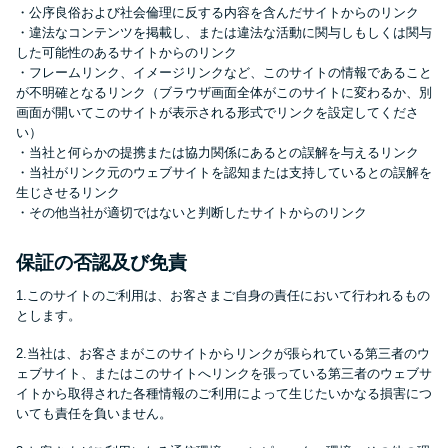
方法はどれ？
・公序良俗および社会倫理に反する内容を含んだサイトからのリンク
・違法なコンテンツを掲載し、または違法な活動に関与しもしくは関与
した可能性のあるサイトからのリンク
年収が低い＆他社借入があると
・フレームリンク、イメージリンクなど、このサイトの情報であること
が不明確となるリンク（ブラウザ画面全体がこのサイトに変わるか、別
落ちる？バンクイックの口コミ
画面が開いてこのサイトが表示される形式でリンクを設定してくださ
を分析
い）
・当社と何らかの提携または協力関係にあるとの誤解を与えるリンク
・当社がリンク元のウェブサイトを認知または支持しているとの誤解を
みずほ銀行カードローンの問い
生じさせるリンク
合わせ先とシーン別の問い合わ
・その他当社が適切ではないと判断したサイトからのリンク
せ方法
保証の否認及び免責
1.このサイトのご利用は、お客さまご自身の責任において行われるもの
とします。
2.当社は、お客さまがこのサイトからリンクが張られている第三者のウ
ェブサイト、またはこのサイトへリンクを張っている第三者のウェブサ
イトから取得された各種情報のご利用によって生じたいかなる損害につ
いても責任を負いません。