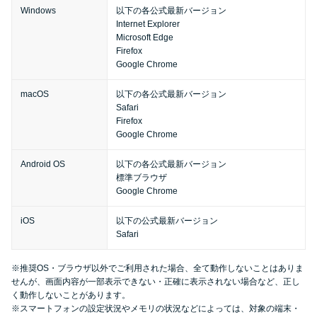
今月の家賃払えない…2ヵ月目に
Windows
以下の各公式最新バージョン
は解決しないと危険な理由と対
Internet Explorer
Microsoft Edge
処法3つ
Firefox
Google Chrome
家賃払えないが強制退去は避け
macOS
以下の各公式最新バージョン
たい…市役所に相談より賢い方
Safari
法2選
Firefox
Google Chrome
街金とは？絶対審査通る？借金
Android OS
以下の各公式最新バージョン
標準ブラウザ
に悩む人へ街金をおすすめしな
Google Chrome
い理由
iOS
以下の公式最新バージョン
Safari
質屋でお金を借りるには？年利
やシステムをカードローンと比
※推奨OS・ブラウザ以外でご利用された場合、全て動作しないことはありま
較
せんが、画面内容が一部表示できない・正確に表示されない場合など、正し
く動作しないことがあります。
※スマートフォンの設定状況やメモリの状況などによっては、対象の端末・