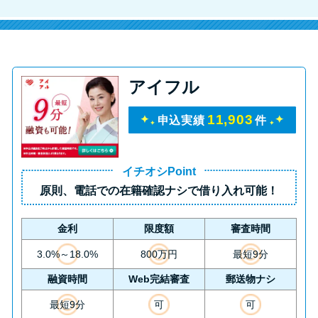
方法はどれ？
年収が低い＆他社借入があると
落ちる？バンクイックの口コミ
アイフル
を分析
11,903
申込実績
件
みずほ銀行カードローンの問い
合わせ先とシーン別の問い合わ
せ方法
イチオシPoint
原則、
電話での在籍確認ナシ
で借り入れ可能！
金利
限度額
審査時間
3.0%～18.0%
800万円
最短9分
融資時間
Web完結審査
郵送物ナシ
最短9分
可
可