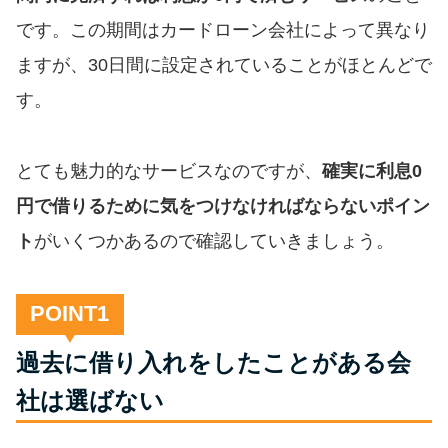
です。この期間はカードローン会社によって異なり
特集ページ一覧
ますが、30日間に設定されていることがほとんどで
す。
種類や特徴で探す
銀行カードローンを選ぶべき4つ
とても魅力的なサービスなのですが、
確実に利息0
の理由
円で借りるために気をつけなければならないポイン
ト
がいくつかあるので確認していきましょう。
無利息期間を利用して利息0円で
お金を借りる3つのポイント
POINT
種類・特徴別一覧
過去に借り入れをしたことがある会
社は選ばない
その他コラム