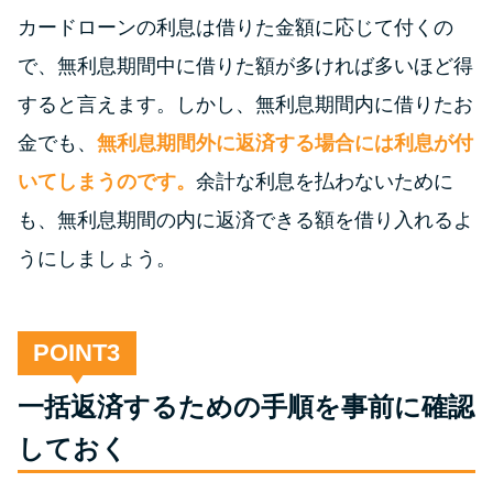
未成年でもお金を借りられる？
カードローンの利息は借りた金額に応じて付くの
学生がお金を借りる方法があ
で、無利息期間中に借りた額が多ければ多いほど得
る？
すると言えます。しかし、無利息期間内に借りたお
金でも、
無利息期間外に返済する場合には利息が付
学生がお金を借りる方法は？親
へのバレにくさや将来への影響
いてしまうのです。
余計な利息を払わないために
を解説
も、無利息期間の内に返済できる額を借り入れるよ
うにしましょう。
ソフト闇金とは？悪質な手口に
は要注意！
POINT
090金融（闇金）からお金を借り
てはいけない理由と借りた場合
一括返済するための手順を事前に確認
の対処法
しておく