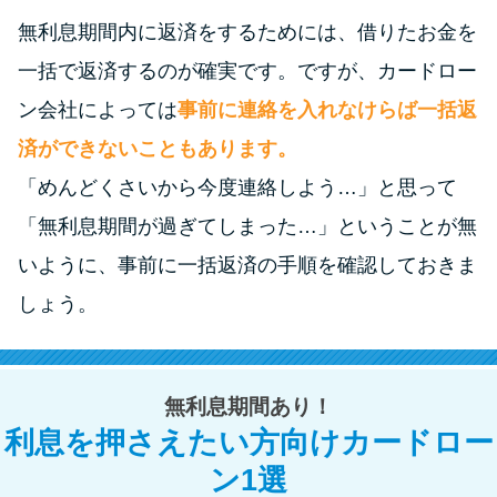
申し込みブラックとは?判断の目
安や審査に通らない理由
無利息期間内に返済をするためには、借りたお金を
一括で返済するのが確実です。ですが、カードロー
ブラックでもお金を借りるに
ン会社によっては
事前に連絡を入れなけらば一括返
は？3つの判断基準と工面法
済ができないこともあります。
「めんどくさいから今度連絡しよう…」と思って
アコムはブラックでも審査に通
「無利息期間が過ぎてしまった…」ということが無
る？ 自分がブラックか確かめる
方法
いように、事前に一括返済の手順を確認しておきま
しょう。
アコムとレイクどっちがいい
の？ カードローンの選び方を徹
底解説！
無利息期間あり！
利息を押さえたい方向けカードロー
プロミスの返済方法を徹底解
ン1選
説！ もっとも便利でお得な返済