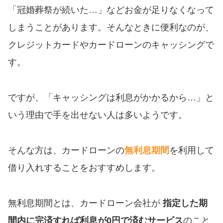
便利なコンテンツ
「冠婚葬祭が続いた…」などお金が足りなくなって
しまうことがあります。そんなときに便利なのが、
カードローン診断
クレジットカードやカードローンのキャッシングで
す。
カードローンQ&A
特集ページ
ですが、「キャッシングは利息がかかるから…」と
いう理由で手を出せない人は多いようです。
リボ払いをそのまま払いきると
損！
そんな方は、カードローンの
無利息期間
を利用して
カードローンの見直しで40万円
借り入れすることをおすすめします。
得した話
無利息期間とは、カードローン会社が
指定した期
最速！最短40分で借りられるカ
ードローン
間内に完済すれば利息が0円で済むサービス
のこと