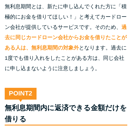
今月の家賃払えない…2ヵ月目に
無利息期間とは、新たに申し込んでくれた方に「積
は解決しないと危険な理由と対
処法3つ
極的にお金を借りてほしい！」と考えてカードロー
ン会社が提供しているサービスです。そのため、
過
家賃払えないが強制退去は避け
去に同じカードローン会社からお金を借りたことが
たい…市役所に相談より賢い方
ある人は、無利息期間の対象外
となります。過去に
法2選
1度でも借り入れをしたことがある方は、同じ会社
に申し込まないように注意しましょう。
街金とは？絶対審査通る？借金
に悩む人へ街金をおすすめしな
い理由
POINT
質屋でお金を借りるには？年利
無利息期間内に返済できる金額だけを
やシステムをカードローンと比
借りる
較