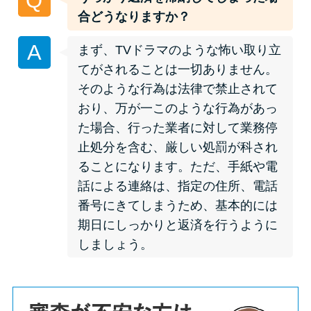
Q
申し込みブラックとは?判断の目
合どうなりますか？
安や審査に通らない理由
A
まず、TVドラマのような怖い取り立
ブラックでもお金を借りるに
てがされることは一切ありません。
は？3つの判断基準と工面法
そのような行為は法律で禁止されて
おり、万が一このような行為があっ
アコムはブラックでも審査に通
た場合、行った業者に対して業務停
る？ 自分がブラックか確かめる
止処分を含む、厳しい処罰が科され
方法
ることになります。ただ、手紙や電
話による連絡は、指定の住所、電話
アコムとレイクどっちがいい
番号にきてしまうため、基本的には
の？ カードローンの選び方を徹
期日にしっかりと返済を行うように
底解説！
しましょう。
プロミスの返済方法を徹底解
説！ もっとも便利でお得な返済