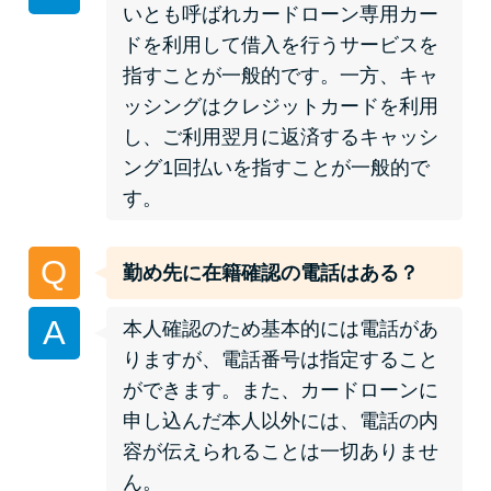
いとも呼ばれカードローン専用カー
ドを利用して借入を行うサービスを
特集ページ一覧
指すことが一般的です。一方、キャ
ッシングはクレジットカードを利用
種類や特徴で探す
し、ご利用翌月に返済するキャッシ
ング1回払いを指すことが一般的で
銀行カードローンを選ぶべき4つ
す。
の理由
Q
勤め先に在籍確認の電話はある？
無利息期間を利用して利息0円で
お金を借りる3つのポイント
A
本人確認のため基本的には電話があ
りますが、電話番号は指定すること
種類・特徴別一覧
ができます。また、カードローンに
申し込んだ本人以外には、電話の内
その他コラム
容が伝えられることは一切ありませ
ん。