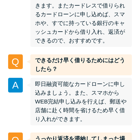
未成年でもお金を借りられる？
きます。またカードレスで借りられ
学生がお金を借りる方法があ
るカードローンに申し込めば、スマ
る？
ホや、すでに持っている銀行のキャ
ッシュカードから借り入れ、返済が
できるので、おすすめです。
学生がお金を借りる方法は？親
へのバレにくさや将来への影響
を解説
Q
できるだけ早く借りるためにはどう
したら？
ソフト闇金とは？悪質な手口に
A
即日融資可能なカードローンに申し
は要注意！
込みましょう。また、スマホから
WEB完結申し込みを行えば、郵送や
090金融（闇金）からお金を借り
店舗に赴く時間を省けるため早く借
てはいけない理由と借りた場合
り入れができます。
の対処法
うっかり返済を滞納してしまった場