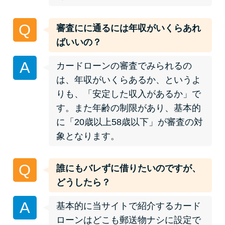
今月の家賃払えない…2ヵ月目に
は解決しないと危険な理由と対
Q
審査にに通るには年収がいくらあれ
処法3つ
ばいいの？
家賃払えないが強制退去は避け
A
カードローンの審査でみられるの
たい…市役所に相談より賢い方
は、年収がいくらあるか、というよ
法2選
りも、「安定した収入があるか」で
す。また年齢の制限があり、基本的
街金とは？絶対審査通る？借金
に「20歳以上58歳以下」が審査の対
に悩む人へ街金をおすすめしな
象となります。
い理由
Q
誰にもバレずに借りたいのですが、
質屋でお金を借りるには？年利
どうしたら？
やシステムをカードローンと比
較
A
基本的に当サイトで紹介するカード
ローンはどこも郵送物ナシに設定で