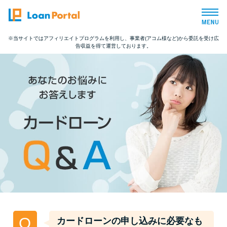
※当サイトではアフィリエイトプログラムを利用し、事業者(アコム様など)から委託を受け広
告収益を得て運営しております。
トップページ
おすすめコンテンツ
総合人気ランキング
とにかくすぐ借りたい方向け
バレずに借りたい方向け
審査が不安な方向け
Q
カードローンの申し込みに必要なも