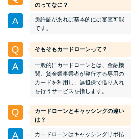
便利なコンテンツ
のってなに？
A
カードローン診断
免許証があれば基本的には審査可能
です。
カードローンQ&A
Q
そもそもカードローンって？
特集ページ
A
一般的にカードローンとは、金融機
リボ払いをそのまま払いきると
関、貸金業事業者が発行する専用の
損！
カードを利用し、無担保で借り入れ
を行うサービスを指します。
カードローンの見直しで40万円
得した話
Q
カードローンとキャッシングの違い
は？
最速！最短40分で借りられるカ
A
カードローンはキャッシングリボ払
ードローン