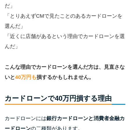
便利なコンテンツ
だ」
「とりあえずCMで見たことのあるカードローンを
カードローン診断
選んだ」
「近くに店舗があるという理由でカードローンを選
カードローンQ&A
んだ」
特集ページ
こんな理由でカードローンを選んだ方は、見直さな
リボ払いをそのまま払いきると
損！
いと
40万円も
損するかもしれません。
カードローンの見直しで40万円
カードローンで40万円損する理由
得した話
カードローンには
銀行カードローンと消費者金融カ
最速！最短40分で借りられるカ
ードローン
ードローン
の二種類があります。