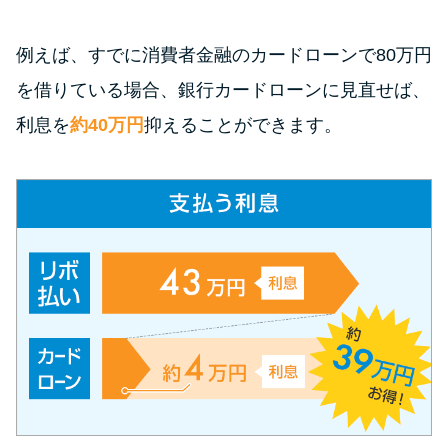
今月の家賃払えない…2ヵ月目に
は解決しないと危険な理由と対
例えば、すでに消費者金融のカードローンで80万円
処法3つ
を借りている場合、銀行カードローンに見直せば、
家賃払えないが強制退去は避け
利息を
約40万円
抑えることができます。
たい…市役所に相談より賢い方
法2選
街金とは？絶対審査通る？借金
に悩む人へ街金をおすすめしな
い理由
質屋でお金を借りるには？年利
やシステムをカードローンと比
較