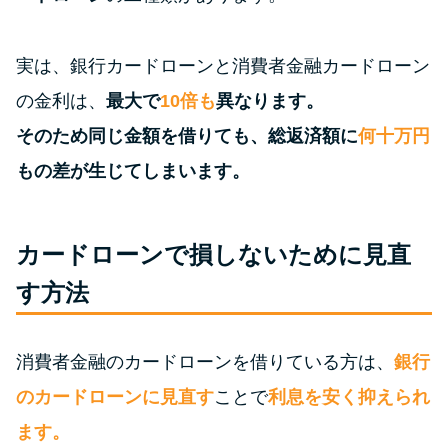
特集ページ一覧
実は、銀行カードローンと消費者金融カードローン
の金利は、
最大で
10倍も
異なります。
種類や特徴で探す
そのため同じ金額を借りても、総返済額に
何十万円
銀行カードローンを選ぶべき4つ
もの差が生じてしまいます。
の理由
カードローンで損しないために見直
無利息期間を利用して利息0円で
お金を借りる3つのポイント
す方法
種類・特徴別一覧
消費者金融のカードローンを借りている方は、
銀行
のカードローンに見直す
ことで
利息を安く抑えられ
その他コラム
ます。