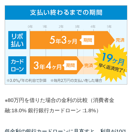
未成年でもお金を借りられる？
学生がお金を借りる方法があ
る？
学生がお金を借りる方法は？親
へのバレにくさや将来への影響
を解説
ソフト闇金とは？悪質な手口に
は要注意！
090金融（闇金）からお金を借り
※80万円を借りた場合の金利の比較（消費者金
てはいけない理由と借りた場合
融:18.0% 銀行銀行カードローン :1.8%）
の対処法
低金利の銀行カードローンに見直すと、利息が10/1