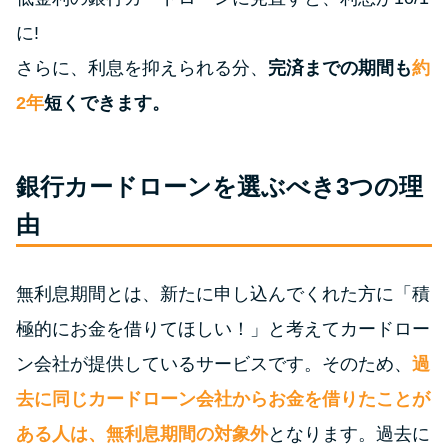
申し込みブラックとは?判断の目
安や審査に通らない理由
に!
さらに、利息を抑えられる分、
完済までの期間も
約
ブラックでもお金を借りるに
2年
短くできます。
は？3つの判断基準と工面法
アコムはブラックでも審査に通
銀行カードローンを選ぶべき3つの理
る？ 自分がブラックか確かめる
由
方法
アコムとレイクどっちがいい
無利息期間とは、新たに申し込んでくれた方に「積
の？ カードローンの選び方を徹
極的にお金を借りてほしい！」と考えてカードロー
底解説！
ン会社が提供しているサービスです。そのため、
過
去に同じカードローン会社からお金を借りたことが
プロミスの返済方法を徹底解
説！ もっとも便利でお得な返済
ある人は、無利息期間の対象外
となります。過去に