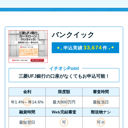
バンクイック
33,674
申込実績
件
イチオシPoint
三菱UFJ銀行の口座がなくてもお申込可能！
金利
限度額
審査時間
年1.4%～年14.6%
最大800万円
最短当日
融資時間
Web完結審査
郵送物ナシ
最短翌日
可
可※