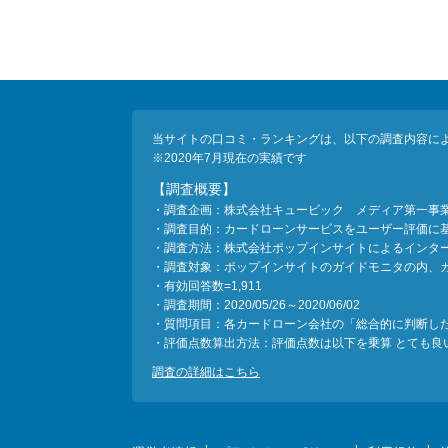
当サイトの口コミ・ランキングは、以下の調査内容に
※2020年7月現在の実績です
【調査概要】
・調査企画：株式会社キュービック メディア第一事
・調査目的：カードローンサービスをユーザー評価に
・調査方法：株式会社ポップインサイトによるインタ
・調査対象：ポップインサイトのガイドモニタの内、
・有効回答数=1,911
・調査期間：2020/05/26～2020/06/02
・質問項目：各カードローン会社の「総合的に判断し
・評価点数算出方法：評価点数は以下を乗算 とても良い＝
調査の詳細はこちら