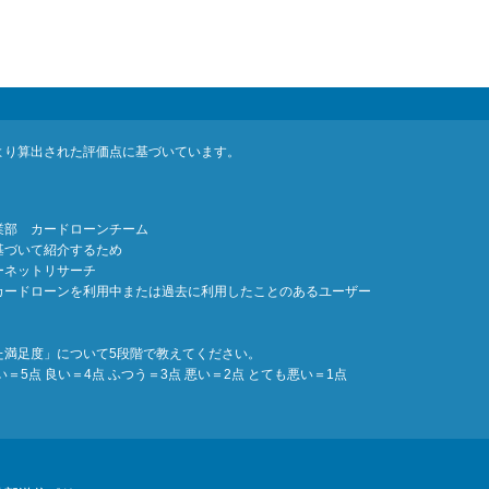
より算出された評価点に基づいています。
業部 カードローンチーム
基づいて紹介するため
ーネットリサーチ
カードローンを利用中または過去に利用したことのあるユーザー
た満足度」について5段階で教えてください。
5点 良い＝4点 ふつう＝3点 悪い＝2点 とても悪い＝1点