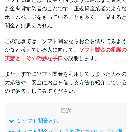
ソフト闇金とは、闇金と同じように違法な高金利で
便利なコンテンツ
お金を貸す業者のことです。正規貸金業者のような
ホームページをもっていることも多く、一見すると
カードローン診断
闇金とは思えません。
カードローンQ&A
この記事では、ソフト闇金ならお金を借りてみよう
かなと考えている人に向けて、
ソフト闇金の組織の
特集ページ
実態と、その巧妙な手口
を説明します。
リボ払いをそのまま払いきると
また、すでにソフト闇金を利用してしまった人への
損！
対処法や、安全にお金を借りる方法も紹介している
ので参考にしてみてください。
カードローンの見直しで40万円
得した話
目次
1
ソフト闇金とは
最速！最短40分で借りられるカ
ードローン
2
ソフト闇金からお金を借りてはいけない理