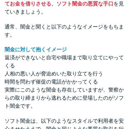
方法はどれ？
てお金を借りさせる、ソフト闇金の悪質な手口
を見
ていきましょう。
年収が低い＆他社借入があると
通常、闇金と聞くと以下のようなイメージをもちま
落ちる？バンクイックの口コミ
す。
を分析
闇金に対して抱くイメージ
みずほ銀行カードローンの問い
返済ができないと自宅や職場まで取り立てにやって
合わせ先とシーン別の問い合わ
くる
せ方法
人相の悪い人が脅迫めいた取り立てを行う
時間を問わず催促の電話がかかってくる
実際にこのような闇金も存在していますが、警察か
らの取り締まりから逃れるために登場したのがソフ
ト闇金です。
ソフト闇金は、以下のようなスタイルで利用者を安