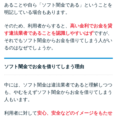
申し込みブラックとは?判断の目
あることや自ら「ソフト闇金である」ということを
安や審査に通らない理由
明記している場合もあります。
ブラックでもお金を借りるに
そのため、利用者からすると、
高い金利でお金を貸
は？3つの判断基準と工面法
す違法業者であることを認識しやすいはず
ですが、
それでもソフト闇金からお金を借りてしまう人がい
アコムはブラックでも審査に通
るのはなぜでしょうか。
る？ 自分がブラックか確かめる
方法
ソフト闇金でお金を借りてしまう理由
アコムとレイクどっちがいい
の？ カードローンの選び方を徹
中には、ソフト闇金は違法業者であると理解しつつ
底解説！
も、やむをえずソフト闇金からお金を借りてしまう
人もいます。
プロミスの返済方法を徹底解
利用者に対して
安心、安全などのイメージをもたせ
説！ もっとも便利でお得な返済