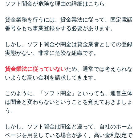
ソフト闇金が危険な理由の詳細はこちら
未成年でもお金を借りられる？
学生がお金を借りる方法があ
貸金業務を行うには、貸金業法に従って、固定電話
る？
番号をもち事業登録をする必要があります。
学生がお金を借りる方法は？親
しかし、ソフト闇金や闇金は貸金業者としての登録
へのバレにくさや将来への影響
実態がない、非常に危険な組織です。
を解説
貸金業法に従っていない
ため、通常では考えられな
ソフト闇金とは？悪質な手口に
いような高い金利を請求してきます。
は要注意！
このように、「ソフト闇金」といっても、運営主体
は闇金と変わらないということを覚えておきましょ
090金融（闇金）からお金を借り
う。
てはいけない理由と借りた場合
の対処法
しかし、ソフト闇金は闇金と違って、自社のホーム
ページを用意している場合が多く、高い金利設定で