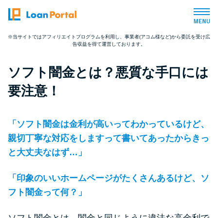
※当サイトではアフィリエイトプログラムを利用し、事業者(アコム様など)から委託を受け広
告収益を得て運営しております。
トップページ
ソフト闇金とは？悪質な手口には
おすすめコンテンツ
要注意！
総合人気ランキング
「ソフト闇金は金利が高いってわかっているけど、
とにかくすぐ借りたい方向け
親切丁寧な対応をしますって書いてあったからきっ
と大丈夫なはず…」
バレずに借りたい方向け
「印象のいいホームページがたくさんあるけど、ソ
フト闇金って何？」
審査が不安な方向け