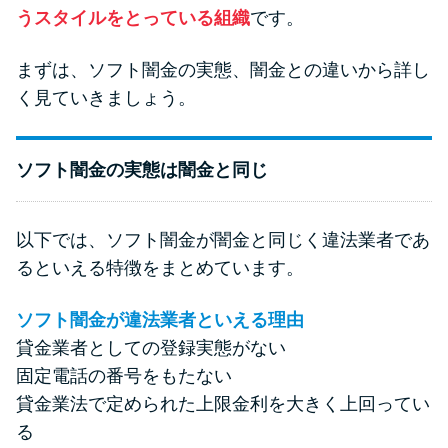
今月の家賃払えない…2ヵ月目に
うスタイルをとっている組織
です。
は解決しないと危険な理由と対
処法3つ
まずは、ソフト闇金の実態、闇金との違いから詳し
く見ていきましょう。
家賃払えないが強制退去は避け
たい…市役所に相談より賢い方
ソフト闇金の実態は闇金と同じ
法2選
街金とは？絶対審査通る？借金
以下では、ソフト闇金が闇金と同じく違法業者であ
に悩む人へ街金をおすすめしな
るといえる特徴をまとめています。
い理由
ソフト闇金が違法業者といえる理由
貸金業者としての登録実態がない
質屋でお金を借りるには？年利
やシステムをカードローンと比
固定電話の番号をもたない
較
貸金業法で定められた上限金利を大きく上回ってい
る