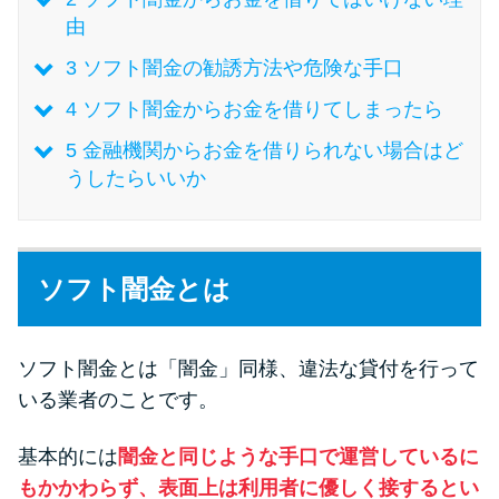
由
特集ページ一覧
3
ソフト闇金の勧誘方法や危険な手口
4
ソフト闇金からお金を借りてしまったら
種類や特徴で探す
5
金融機関からお金を借りられない場合はど
うしたらいいか
銀行カードローンを選ぶべき4つ
の理由
無利息期間を利用して利息0円で
ソフト闇金とは
お金を借りる3つのポイント
ソフト闇金とは「闇金」同様、違法な貸付を行って
種類・特徴別一覧
いる業者のことです。
その他コラム
基本的には
闇金と同じような手口で運営しているに
もかかわらず、表面上は利用者に優しく接するとい