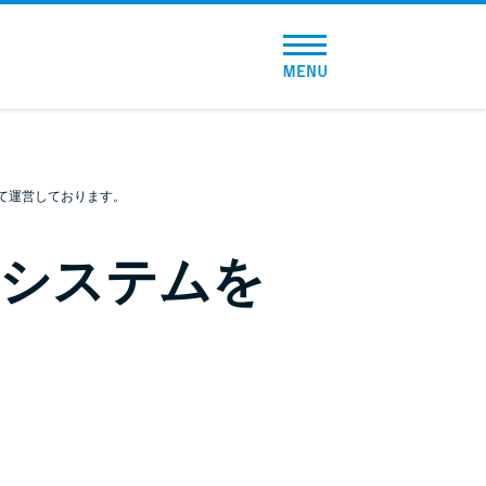
トップページ
おすすめコンテンツ
総合人気ランキング
て運営しております。
とにかくすぐ借りたい方向け
やシステムを
バレずに借りたい方向け
審査が不安な方向け
便利なコンテンツ
カードローン診断