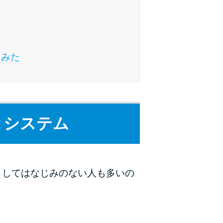
ラックか確かめる方法
アコムとレイクどっちがいいの？ カードロー
ンの選び方を徹底解説！
てみた
プロミスの返済方法を徹底解説！ もっとも便
利でお得な返済方法はどれ？
年収が低い＆他社借入があると落ちる？バンク
とシステム
イックの口コミを分析
みずほ銀行カードローンの問い合わせ先とシー
ン別の問い合わせ方法
としてはなじみのない人も多いの