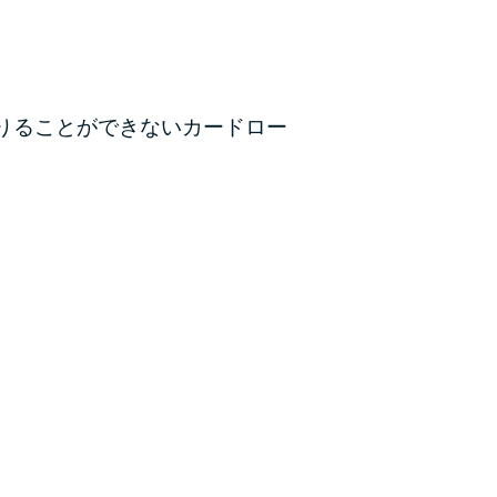
カードローンQ&A
特集ページ
りることができないカードロー
リボ払いをそのまま払いきると損！
カードローンの見直しで40万円得した話
最速！最短40分で借りられるカードローン
特集ページ一覧
種類や特徴で探す
銀行カードローンを選ぶべき4つの理由
無利息期間を利用して利息0円でお金を借りる3
つのポイント