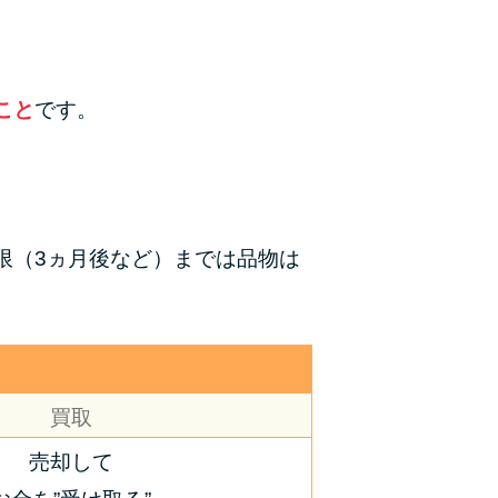
こと
です。
限（3ヵ月後など）までは品物は
買取
売却して