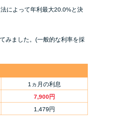
法によって年利最大20.0%と決
種類・特徴別一覧
その他コラム
てみました。(一般的な利率を採
今月の家賃払えない…2ヵ月目には解決しない
と危険な理由と対処法3つ
家賃払えないが強制退去は避けたい…市役所に
相談より賢い方法2選
1ヵ月の利息
街金とは？絶対審査通る？借金に悩む人へ街金
7,900円
をおすすめしない理由
1,479円
質屋でお金を借りるには？年利やシステムをカ
ードローンと比較