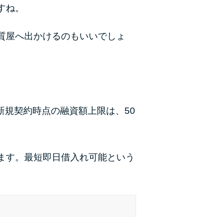
未成年でもお金を借りられる？学生がお金を借
すね。
りる方法がある？
質屋へ出かけるのもいいでしょ
学生がお金を借りる方法は？親へのバレにくさ
や将来への影響を解説
ソフト闇金とは？悪質な手口には要注意！
090金融（闇金）からお金を借りてはいけない
新規契約時点の融資額上限は、50
理由と借りた場合の対処法
申し込みブラックとは?判断の目安や審査に通
らない理由
ます。最短即日借入れ可能という
ブラックでもお金を借りるには？3つの判断基
準と工面法
アコムはブラックでも審査に通る？ 自分がブ