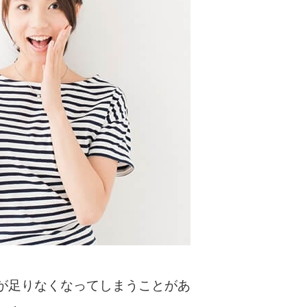
カードローンQ&A
特集ページ
リボ払いをそのまま払いきると損！
カードローンの見直しで40万円得した話
最速！最短40分で借りられるカードローン
特集ページ一覧
種類や特徴で探す
銀行カードローンを選ぶべき4つの理由
が足りなくなってしまうことがあ
無利息期間を利用して利息0円でお金を借りる3
つのポイント