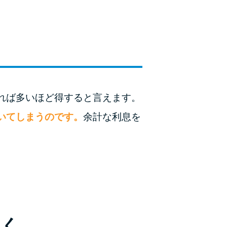
ラックか確かめる方法
アコムとレイクどっちがいいの？ カードロー
ンの選び方を徹底解説！
プロミスの返済方法を徹底解説！ もっとも便
利でお得な返済方法はどれ？
れば多いほど得すると言えます。
年収が低い＆他社借入があると落ちる？バンク
いてしまうのです。
余計な利息を
イックの口コミを分析
みずほ銀行カードローンの問い合わせ先とシー
ン別の問い合わせ方法
おく