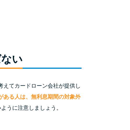
未成年でもお金を借りられる？学生がお金を借
りる方法がある？
学生がお金を借りる方法は？親へのバレにくさ
や将来への影響を解説
ソフト闇金とは？悪質な手口には要注意！
ばない
090金融（闇金）からお金を借りてはいけない
理由と借りた場合の対処法
申し込みブラックとは?判断の目安や審査に通
考えてカードローン会社が提供し
らない理由
がある人は、無利息期間の対象外
ブラックでもお金を借りるには？3つの判断基
いように注意しましょう。
準と工面法
アコムはブラックでも審査に通る？ 自分がブ