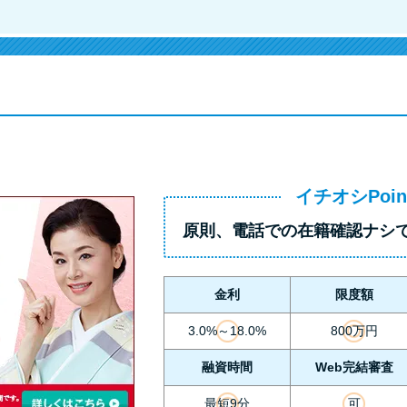
イチオシPoin
原則、
電話での在籍確認ナシ
金利
限度額
3.0%～18.0%
800万円
融資時間
Web完結審査
最短9分
可