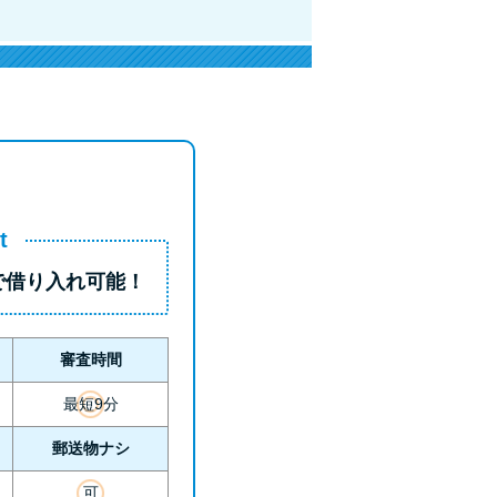
t
で借り入れ可能！
審査時間
最短9分
郵送物ナシ
可