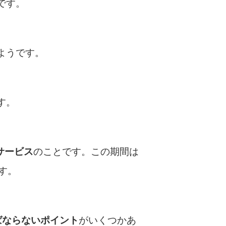
です。
種類・特徴別一覧
その他コラム
ようです。
今月の家賃払えない…2ヵ月目には解決しない
と危険な理由と対処法3つ
す。
家賃払えないが強制退去は避けたい…市役所に
相談より賢い方法2選
街金とは？絶対審査通る？借金に悩む人へ街金
サービス
のことです。この期間は
をおすすめしない理由
す。
質屋でお金を借りるには？年利やシステムをカ
ードローンと比較
ばならないポイント
がいくつかあ