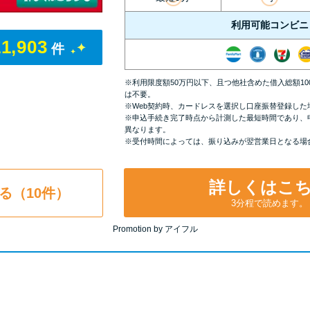
利用可能コンビニ
11,903
件
※利用限度額50万円以下、且つ他社含めた借入総額1
は不要。
※Web契約時、カードレスを選択し口座振替登録した
※申込手続き完了時点から計測した最短時間であり、
異なります。
※受付時間によっては、振り込みが翌営業日となる場
詳しくはこ
る（10件）
3分程で読めます。
Promotion by アイフル