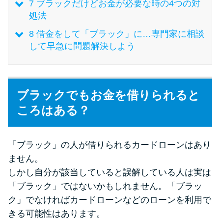
今月の家賃払えない…2ヵ月目に
7
ブラックだけどお金が必要な時の4つの対
は解決しないと危険な理由と対
処法
処法3つ
8
借金をして「ブラック」に…専門家に相談
して早急に問題解決しよう
家賃払えないが強制退去は避け
たい…市役所に相談より賢い方
法2選
ブラックでもお金を借りられると
ころはある？
街金とは？絶対審査通る？借金
に悩む人へ街金をおすすめしな
い理由
「ブラック」の人が借りられるカードローンはあり
ません。
質屋でお金を借りるには？年利
しかし自分が該当していると誤解している人は実は
やシステムをカードローンと比
「ブラック」ではないかもしれません。「ブラッ
較
ク」でなければカードローンなどのローンを利用で
きる可能性はあります。