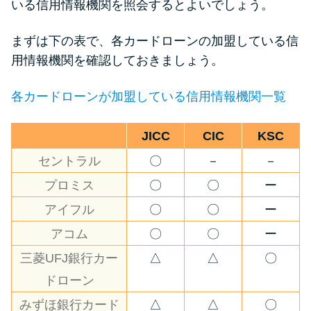
いる信用情報機関を照会するとよいでしょう。
まずは下の表で、各カードローンの加盟している信
用情報機関を確認しておきましょう。
各カードローンが加盟している信用情報機関一覧
JICC
CIC
KSC
セントラル
〇
－
－
プロミス
〇
〇
ー
アイフル
〇
〇
ー
アコム
〇
〇
ー
三菱UFJ銀行カー
△
△
〇
ドローン
みずほ銀行カード
△
△
〇