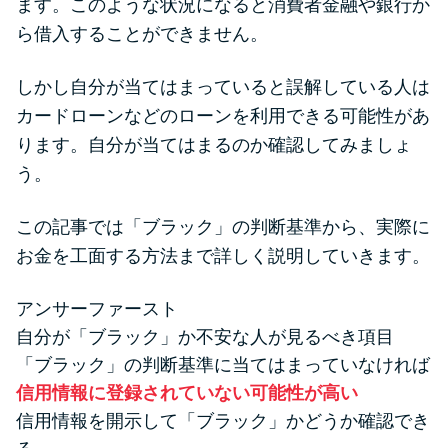
ます。このような状況になると消費者金融や銀行か
便利なコンテンツ
ら借入することができません。
カードローン診断
しかし自分が当てはまっていると誤解している人は
カードローンなどのローンを利用できる可能性があ
カードローンQ&A
ります。自分が当てはまるのか確認してみましょ
う。
特集ページ
この記事では「ブラック」の判断基準から、実際に
リボ払いをそのまま払いきると
お金を工面する方法まで詳しく説明していきます。
損！
アンサーファースト
カードローンの見直しで40万円
自分が「ブラック」か不安な人が見るべき項目
得した話
「ブラック」の判断基準に当てはまっていなければ
信用情報に登録されていない可能性が高い
最速！最短40分で借りられるカ
信用情報を開示して「ブラック」かどうか確認でき
ードローン