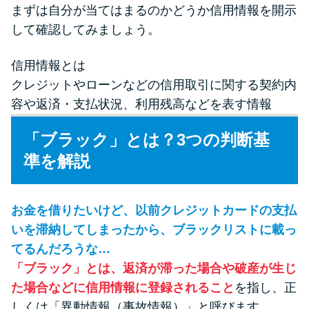
未成年でもお金を借りられる？
まずは自分が当てはまるのかどうか信用情報を開示
学生がお金を借りる方法があ
して確認してみましょう。
る？
信用情報とは
クレジットやローンなどの信用取引に関する契約内
学生がお金を借りる方法は？親
容や返済・支払状況、利用残高などを表す情報
へのバレにくさや将来への影響
を解説
「ブラック」とは？3つの判断基
準を解説
ソフト闇金とは？悪質な手口に
は要注意！
お金を借りたいけど、以前クレジットカードの支払
いを滞納してしまったから、ブラックリストに載っ
090金融（闇金）からお金を借り
てはいけない理由と借りた場合
てるんだろうな…
の対処法
「ブラック」とは、返済が滞った場合や破産が生じ
た場合などに信用情報に登録されること
を指し、正
しくは「異動情報（事故情報）」と呼びます。