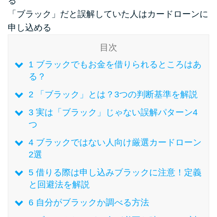
る
「ブラック」だと誤解していた人はカードローンに
特集ページ一覧
申し込める
目次
種類や特徴で探す
1
ブラックでもお金を借りられるところはあ
る？
銀行カードローンを選ぶべき4つ
の理由
2
「ブラック」とは？3つの判断基準を解説
3
実は「ブラック」じゃない誤解パターン4
無利息期間を利用して利息0円で
つ
お金を借りる3つのポイント
4
ブラックではない人向け厳選カードローン
2選
種類・特徴別一覧
5
借りる際は申し込みブラックに注意！定義
と回避法を解説
その他コラム
6
自分がブラックか調べる方法