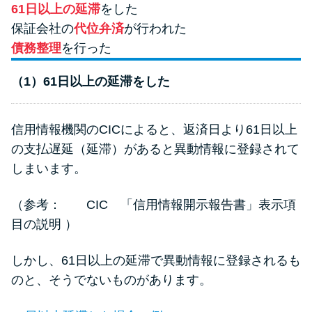
方法はどれ？
61日以上の延滞
をした
保証会社の
代位弁済
が行われた
債務整理
を行った
年収が低い＆他社借入があると
落ちる？バンクイックの口コミ
（1）61日以上の延滞をした
を分析
信用情報機関のCICによると、返済日より61日以上
みずほ銀行カードローンの問い
の支払遅延（延滞）があると異動情報に登録されて
合わせ先とシーン別の問い合わ
せ方法
しまいます。
（参考：
CIC 「信用情報開示報告書」表示項
目の説明
）
しかし、61日以上の延滞で異動情報に登録されるも
のと、そうでないものがあります。