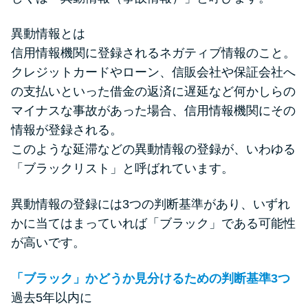
申し込みブラックとは?判断の目
安や審査に通らない理由
異動情報とは
信用情報機関に登録されるネガティブ情報のこと。
ブラックでもお金を借りるに
クレジットカードやローン、信販会社や保証会社へ
は？3つの判断基準と工面法
の支払いといった借金の返済に遅延など何かしらの
マイナスな事故があった場合、信用情報機関にその
アコムはブラックでも審査に通
情報が登録される。
る？ 自分がブラックか確かめる
このような延滞などの異動情報の登録が、いわゆる
方法
「ブラックリスト」と呼ばれています。
アコムとレイクどっちがいい
異動情報の登録には3つの判断基準があり、いずれ
の？ カードローンの選び方を徹
かに当てはまっていれば「ブラック」である可能性
底解説！
が高いです。
「ブラック」かどうか見分けるための判断基準3つ
プロミスの返済方法を徹底解
過去5年以内に
説！ もっとも便利でお得な返済