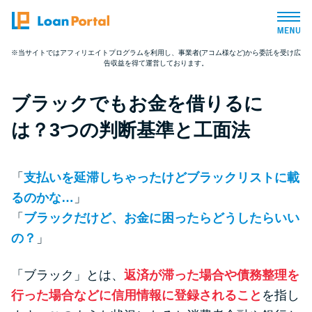
※当サイトではアフィリエイトプログラムを利用し、事業者(アコム様など)から委託を受け広
告収益を得て運営しております。
トップページ
ブラックでもお金を借りるに
おすすめコンテンツ
は？3つの判断基準と工面法
総合人気ランキング
「
支払いを延滞しちゃったけどブラックリストに載
とにかくすぐ借りたい方向け
るのかな…
」
「
ブラックだけど、お金に困ったらどうしたらいい
バレずに借りたい方向け
の？
」
「ブラック」とは、
返済が滞った場合や債務整理を
審査が不安な方向け
行った場合などに信用情報に登録されること
を指し