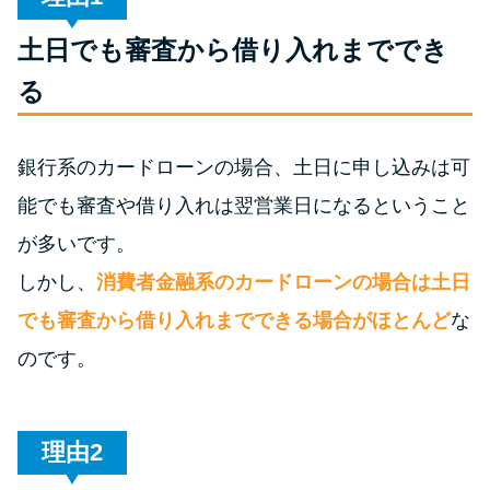
土日でも審査から借り入れまででき
特集ページ一覧
る
種類や特徴で探す
銀行系のカードローンの場合、土日に申し込みは可
銀行カードローンを選ぶべき4つ
能でも審査や借り入れは翌営業日になるということ
の理由
が多いです。
無利息期間を利用して利息0円で
しかし、
消費者金融系のカードローンの場合は土日
お金を借りる3つのポイント
でも審査から借り入れまでできる場合がほとんど
な
のです。
種類・特徴別一覧
その他コラム
理由