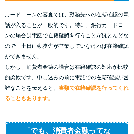
未成年でもお金を借りられる？
学生がお金を借りる方法があ
カードローンの審査では、勤務先への在籍確認の電
る？
話が入ることが一般的です。特に、銀行カードロー
ンの場合は電話で在籍確認を行うことがほとんどな
学生がお金を借りる方法は？親
ので、土日に勤務先が営業していなければ在籍確認
へのバレにくさや将来への影響
を解説
ができません。
しかし、消費者金融の場合は在籍確認の対応が比較
ソフト闇金とは？悪質な手口に
的柔軟です。申し込みの前に電話での在籍確認が困
は要注意！
難なことを伝えると、
書類で在籍確認を行ってくれ
ることもあります。
090金融（闇金）からお金を借り
てはいけない理由と借りた場合
の対処法
「でも、消費者金融ってな