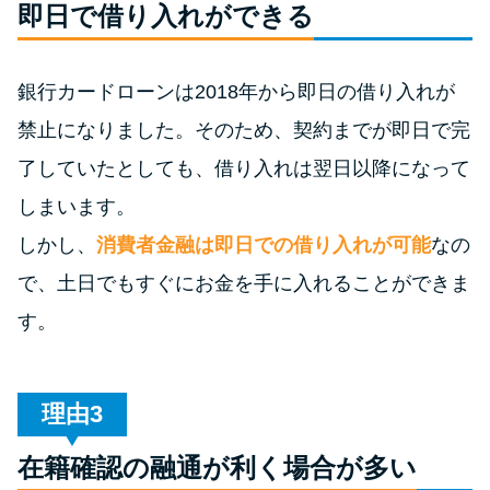
今月の家賃払えない…2ヵ月目に
即日で借り入れができる
は解決しないと危険な理由と対
処法3つ
銀行カードローンは2018年から即日の借り入れが
禁止になりました。そのため、契約までが即日で完
家賃払えないが強制退去は避け
たい…市役所に相談より賢い方
了していたとしても、借り入れは翌日以降になって
法2選
しまいます。
しかし、
消費者金融は即日での借り入れが可能
なの
街金とは？絶対審査通る？借金
で、土日でもすぐにお金を手に入れることができま
に悩む人へ街金をおすすめしな
い理由
す。
質屋でお金を借りるには？年利
やシステムをカードローンと比
理由
較
在籍確認の融通が利く場合が多い