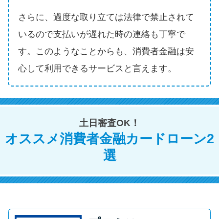
方法はどれ？
さらに、過度な取り立ては法律で禁止されて
いるので支払いが遅れた時の連絡も丁寧で
年収が低い＆他社借入があると
落ちる？バンクイックの口コミ
す。このようなことからも、消費者金融は安
を分析
心して利用できるサービスと言えます。
みずほ銀行カードローンの問い
合わせ先とシーン別の問い合わ
せ方法
土日審査OK！
オススメ消費者金融カードローン2
選