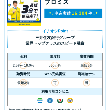
プロミス
16,304
申込実績
件
イチオシPoint
三井住友銀行グループ
業界トップクラス
のスピード融資
金利
限度額
審査時間
2.5%～18.0%
800万円
最短3分
融資時間
Web完結審査
郵送物ナシ
最短3分
可
可
利用可能コンビニ