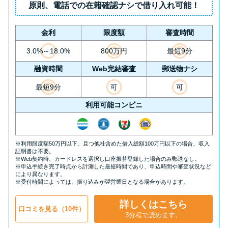
原則、
電話での在籍確認ナシ
で借り入れ可能！
金利
限度額
審査時間
3.0%～18.0%
800万円
最短9分
融資時間
Web完結審査
郵送物ナシ
最短9分
可
可
利用可能コンビニ
※利用限度額50万円以下、且つ他社含めた借入総額100万円以下の場合、収入
証明書は不要。
※Web契約時、カードレスを選択し口座振替登録した場合のみ郵送なし。
※申込手続き完了時点から計測した最短時間であり、申込時間や審査状況など
により異なります。
※受付時間によっては、振り込みが翌営業日となる場合があります。
詳しくはこちら
口コミを見る（10件）
3分程で読めます。