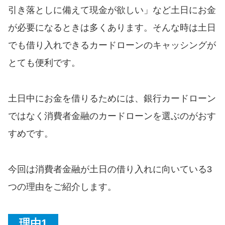
便利なコンテンツ
引き落としに備えて現金が欲しい」など土日にお金
が必要になるときは多くあります。そんな時は土日
カードローン診断
でも借り入れできるカードローンのキャッシングが
とても便利です。
カードローンQ&A
特集ページ
土日中にお金を借りるためには、銀行カードローン
ではなく消費者金融のカードローンを選ぶのがおす
リボ払いをそのまま払いきると
損！
すめです。
カードローンの見直しで40万円
今回は消費者金融が土日の借り入れに向いている3
得した話
つの理由をご紹介します。
最速！最短40分で借りられるカ
ードローン
理由