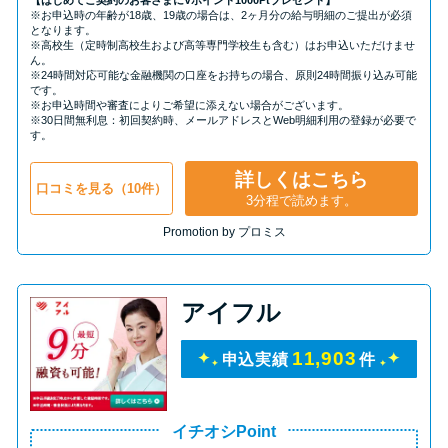
【はじめてご契約のお客さまにVポイント1000Ptプレゼント】
※お申込時の年齢が18歳、19歳の場合は、2ヶ月分の給与明細のご提出が必須
となります。
※高校生（定時制高校生および高等専門学校生も含む）はお申込いただけませ
ん。
※24時間対応可能な金融機関の口座をお持ちの場合、原則24時間振り込み可能
です。
※お申込時間や審査によりご希望に添えない場合がございます。
※30日間無利息：初回契約時、メールアドレスとWeb明細利用の登録が必要で
す。
詳しくはこちら
口コミを見る（10件）
3分程で読めます。
Promotion by プロミス
アイフル
11,903
申込実績
件
イチオシPoint