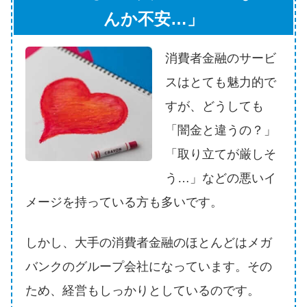
申し込みブラックとは?判断の目
んか不安…」
安や審査に通らない理由
消費者金融のサービ
ブラックでもお金を借りるに
は？3つの判断基準と工面法
スはとても魅力的で
すが、どうしても
アコムはブラックでも審査に通
「闇金と違うの？」
る？ 自分がブラックか確かめる
「取り立てが厳しそ
方法
う…」などの悪いイ
アコムとレイクどっちがいい
メージを持っている方も多いです。
の？ カードローンの選び方を徹
底解説！
しかし、大手の消費者金融のほとんどはメガ
バンクのグループ会社になっています。その
プロミスの返済方法を徹底解
ため、経営もしっかりとしているのです。
説！ もっとも便利でお得な返済