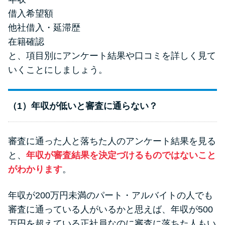
未成年でもお金を借りられる？
借入希望額
学生がお金を借りる方法があ
他社借入・延滞歴
る？
在籍確認
と、項目別にアンケート結果や口コミを詳しく見て
学生がお金を借りる方法は？親
いくことにしましょう。
へのバレにくさや将来への影響
を解説
（1）年収が低いと審査に通らない？
ソフト闇金とは？悪質な手口に
は要注意！
審査に通った人と落ちた人のアンケート結果を見る
と、
年収が審査結果を決定づけるものではないこと
090金融（闇金）からお金を借り
がわかります
。
てはいけない理由と借りた場合
の対処法
年収が200万円未満のパート・アルバイトの人でも
審査に通っている人がいるかと思えば、年収が500
万円を超えている正社員なのに審査に落ちた人もい