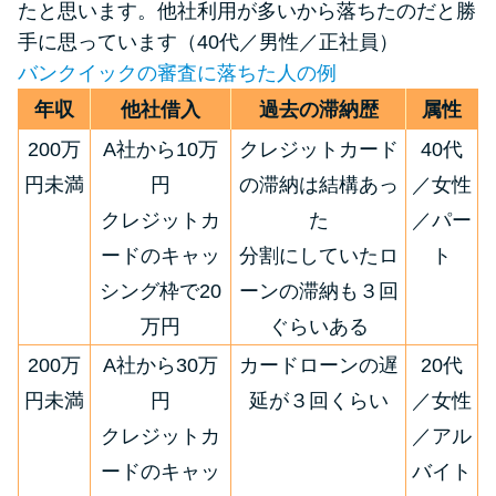
たと思います。他社利用が多いから落ちたのだと勝
手に思っています（40代／男性／正社員）
バンクイックの審査に落ちた人の例
年収
他社借入
過去の滞納歴
属性
200万
A社から10万
クレジットカード
40代
円未満
円
の滞納は結構あっ
／女性
クレジットカ
た
／パー
ードのキャッ
分割にしていたロ
ト
シング枠で20
ーンの滞納も３回
万円
ぐらいある
200万
A社から30万
カードローンの遅
20代
円未満
円
延が３回くらい
／女性
クレジットカ
／アル
ードのキャッ
バイト