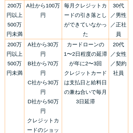
200万
A社から100万
毎月クレジットカ
30代
円以上
円
ードの引き落とし
／男性
500万
ができていなかっ
／正社
円未満
た
員
200万
A社から30万
カードローンの
20代
円以上
円
1〜2日程度の延滞
／女性
500万
B社から70万
が年に2〜3回
／契約
円未満
円
クレジットカード
社員
C社から30万
は支払日と給料日
円
の兼ね合いで毎月
D社から50万
3日延滞
円
クレジットカ
ードのショッ