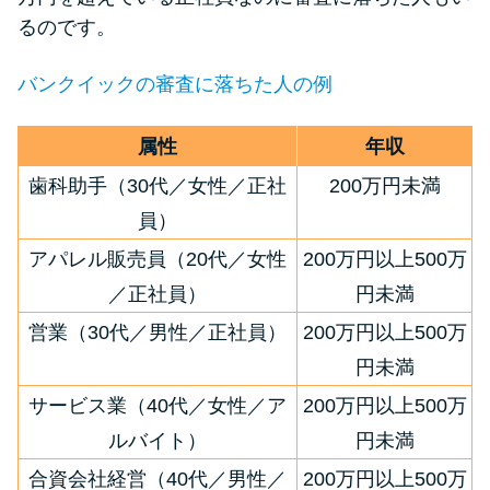
申し込みブラックとは?判断の目
るのです。
安や審査に通らない理由
バンクイックの審査に落ちた人の例
ブラックでもお金を借りるに
は？3つの判断基準と工面法
属性
年収
歯科助手（30代／女性／正社
200万円未満
アコムはブラックでも審査に通
員）
る？ 自分がブラックか確かめる
方法
アパレル販売員（20代／女性
200万円以上500万
／正社員）
円未満
アコムとレイクどっちがいい
営業（30代／男性／正社員）
200万円以上500万
の？ カードローンの選び方を徹
円未満
底解説！
サービス業（40代／女性／ア
200万円以上500万
ルバイト）
円未満
プロミスの返済方法を徹底解
説！ もっとも便利でお得な返済
合資会社経営（40代／男性／
200万円以上500万