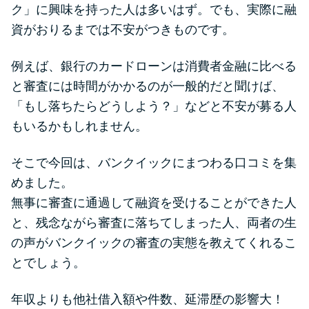
便利なコンテンツ
ク」に興味を持った人は多いはず。でも、実際に融
資がおりるまでは不安がつきものです。
カードローン診断
例えば、銀行のカードローンは消費者金融に比べる
と審査には時間がかかるのが一般的だと聞けば、
カードローンQ&A
「もし落ちたらどうしよう？」などと不安が募る人
特集ページ
もいるかもしれません。
リボ払いをそのまま払いきると
そこで今回は、バンクイックにまつわる口コミを集
損！
めました。
無事に審査に通過して融資を受けることができた人
と、残念ながら審査に落ちてしまった人、両者の生
カードローンの見直しで40万円
得した話
の声がバンクイックの審査の実態を教えてくれるこ
とでしょう。
最速！最短40分で借りられるカ
年収よりも他社借入額や件数、延滞歴の影響大！
ードローン