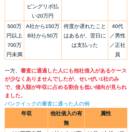
ピングリボ払
い20万円
500万
A社から150万
何度か遅れたこと
40代
円以上
B社から50万
はあるが、翌日に
／男性
700万
は支払った
／正社
円未満
員
一方、
審査に通過した人にも他社借入があるケース
が少なくありませんでしたが、せいぜい1社のみ
で、借入額が年収に占める割合も低い傾向が見られ
ました
。
バンクイックの審査に通った人の例
年収
他社借入の有
属性
無