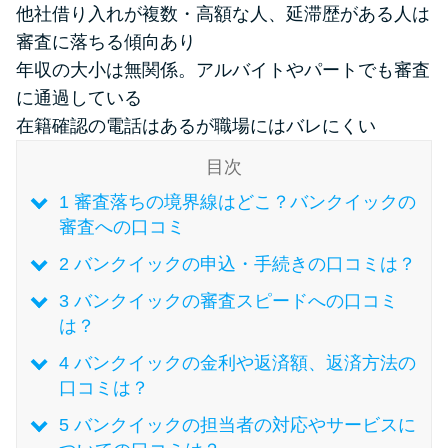
他社借り入れが複数・高額な人、延滞歴がある人は
審査に落ちる傾向あり
特集ページ一覧
年収の大小は無関係。アルバイトやパートでも審査
に通過している
種類や特徴で探す
在籍確認の電話はあるが職場にはバレにくい
銀行カードローンを選ぶべき4つ
目次
の理由
1
審査落ちの境界線はどこ？バンクイックの
審査への口コミ
無利息期間を利用して利息0円で
2
バンクイックの申込・手続きの口コミは？
お金を借りる3つのポイント
3
バンクイックの審査スピードへの口コミ
は？
種類・特徴別一覧
4
バンクイックの金利や返済額、返済方法の
口コミは？
その他コラム
5
バンクイックの担当者の対応やサービスに