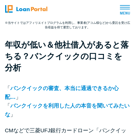
※当サイトではアフィリエイトプログラムを利用し、事業者(アコム様など)から委託を受け広
告収益を得て運営しております。
トップページ
年収が低い＆他社借入があると落
おすすめコンテンツ
ちる？バンクイックの口コミを
総合人気ランキング
分析
とにかくすぐ借りたい方向け
「
バンクイックの審査、本当に通過できるか心
配…
」
バレずに借りたい方向け
「
バンクイックを利用した人の本音を聞いてみたい
な
」
審査が不安な方向け
CMなどで三菱UFJ銀行カードローン「バンクイッ