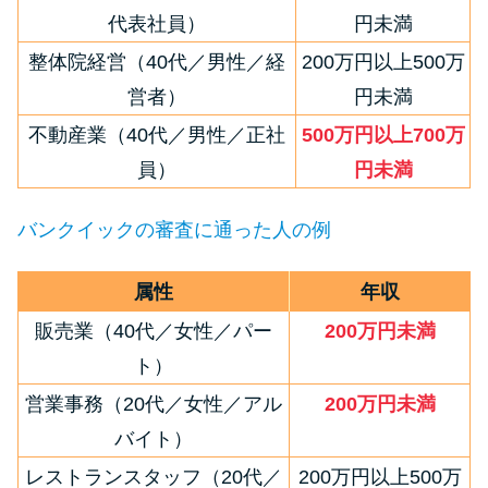
方法はどれ？
代表社員）
円未満
整体院経営（40代／男性／経
200万円以上500万
年収が低い＆他社借入があると
営者）
円未満
落ちる？バンクイックの口コミ
不動産業（40代／男性／正社
500万円以上700万
を分析
員）
円未満
みずほ銀行カードローンの問い
バンクイックの審査に通った人の例
合わせ先とシーン別の問い合わ
せ方法
属性
年収
販売業（40代／女性／パー
200万円未満
ト）
営業事務（20代／女性／アル
200万円未満
バイト）
レストランスタッフ（20代／
200万円以上500万