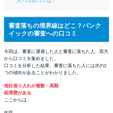
ついての口コミは？
今月の家賃払えない…2ヵ月目に
は解決しないと危険な理由と対
処法3つ
審査落ちの境界線はどこ？バンク
家賃払えないが強制退去は避け
イックの審査への口コミ
たい…市役所に相談より賢い方
法2選
今回は、審査に通過した人と審査に落ちた人、双方
から口コミを集めました。
街金とは？絶対審査通る？借金
口コミを分析した結果、審査に落ちた人には次の2
に悩む人へ街金をおすすめしな
い理由
つの傾向があることがわかりました。
他社借り入れが複数・高額
質屋でお金を借りるには？年利
延滞歴がある
やシステムをカードローンと比
ここからは、
較
年収