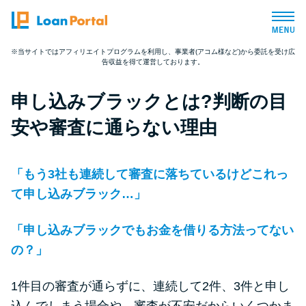
※当サイトではアフィリエイトプログラムを利用し、事業者(アコム様など)から委託を受け広
告収益を得て運営しております。
トップページ
申し込みブラックとは?判断の目
おすすめコンテンツ
安や審査に通らない理由
総合人気ランキング
「もう3社も連続して審査に落ちているけどこれっ
とにかくすぐ借りたい方向け
て申し込みブラック…」
「申し込みブラックでもお金を借りる方法ってない
バレずに借りたい方向け
の？」
審査が不安な方向け
1件目の審査が通らずに、連続して2件、3件と申し