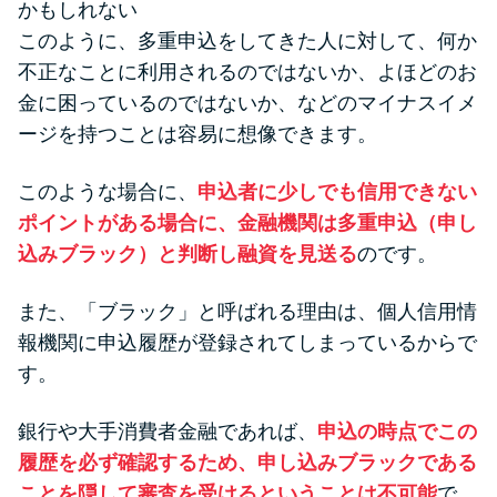
申し込みブラックとは?判断の目
かもしれない
安や審査に通らない理由
このように、多重申込をしてきた人に対して、何か
不正なことに利用されるのではないか、よほどのお
ブラックでもお金を借りるに
金に困っているのではないか、などのマイナスイメ
は？3つの判断基準と工面法
ージを持つことは容易に想像できます。
このような場合に、
申込者に少しでも信用できない
アコムはブラックでも審査に通
ポイントがある場合に、金融機関は多重申込（申し
る？ 自分がブラックか確かめる
込みブラック）と判断し融資を見送る
のです。
方法
また、「ブラック」と呼ばれる理由は、個人信用情
アコムとレイクどっちがいい
報機関に申込履歴が登録されてしまっているからで
の？ カードローンの選び方を徹
す。
底解説！
銀行や大手消費者金融であれば、
申込の時点でこの
プロミスの返済方法を徹底解
履歴を必ず確認するため、申し込みブラックである
説！ もっとも便利でお得な返済
ことを隠して審査を受けるということは不可能
で