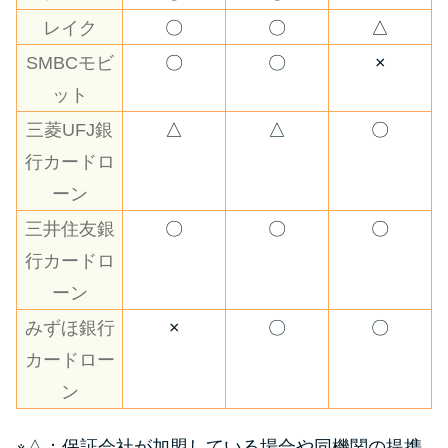
レイク
〇
〇
△
SMBCモビ
〇
〇
×
ット
三菱UFJ銀
△
△
〇
行カードロ
ーン
三井住友銀
〇
〇
〇
行カードロ
ーン
みずほ銀行
×
〇
〇
カードロー
ン
※△：保証会社が加盟している場合や同機関の提携