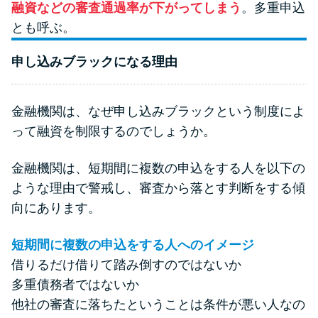
融資などの審査通過率が下がってしまう
。多重申込
未成年でもお金を借りられる？
とも呼ぶ。
学生がお金を借りる方法があ
る？
申し込みブラックになる理由
学生がお金を借りる方法は？親
へのバレにくさや将来への影響
金融機関は、なぜ申し込みブラックという制度によ
を解説
って融資を制限するのでしょうか。
金融機関は、短期間に複数の申込をする人を以下の
ソフト闇金とは？悪質な手口に
ような理由で警戒し、審査から落とす判断をする傾
は要注意！
向にあります。
090金融（闇金）からお金を借り
短期間に複数の申込をする人へのイメージ
てはいけない理由と借りた場合
借りるだけ借りて踏み倒すのではないか
の対処法
多重債務者ではないか
他社の審査に落ちたということは条件が悪い人なの