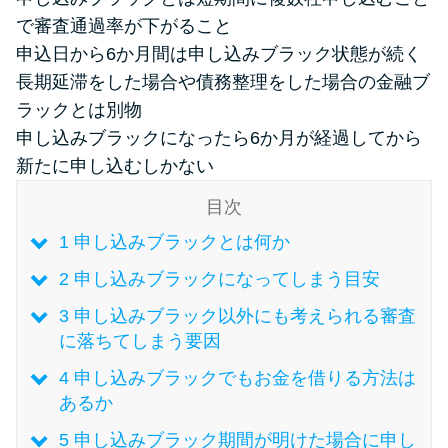
で審査通過率が下がること
申込日から6か月間は申し込みブラック状態が続く
特集ページ一覧
長期延滞をした場合や債務整理をした場合の金融ブ
ラックとは別物
種類や特徴で探す
申し込みブラックになったら6か月が経過してから
銀行カードローンを選ぶべき4つ
新たに申し込むしかない
の理由
目次
1
申し込みブラックとは何か
無利息期間を利用して利息0円で
お金を借りる3つのポイント
2
申し込みブラックになってしまう目安
3
申し込みブラック以外にも考えられる審査
に落ちてしまう要因
種類・特徴別一覧
4
申し込みブラックでもお金を借りる方法は
その他コラム
あるか
5
申し込みブラック期間が明けた場合に申し