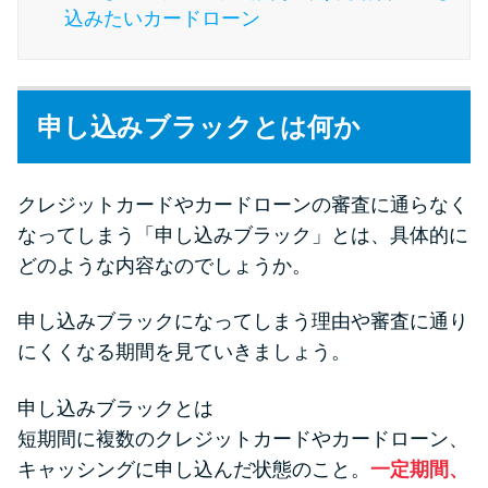
今月の家賃払えない…2ヵ月目に
込みたいカードローン
は解決しないと危険な理由と対
処法3つ
申し込みブラックとは何か
家賃払えないが強制退去は避け
たい…市役所に相談より賢い方
法2選
クレジットカードやカードローンの審査に通らなく
なってしまう「申し込みブラック」とは、具体的に
街金とは？絶対審査通る？借金
どのような内容なのでしょうか。
に悩む人へ街金をおすすめしな
い理由
申し込みブラックになってしまう理由や審査に通り
にくくなる期間を見ていきましょう。
質屋でお金を借りるには？年利
やシステムをカードローンと比
申し込みブラックとは
較
短期間に複数のクレジットカードやカードローン、
キャッシングに申し込んだ状態のこと。
一定期間、