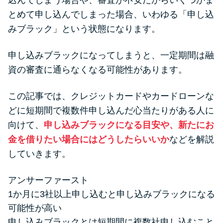
込んでしまう場合や、審査が不安だからいくつかま
便利なコンテンツ
とめて申し込んでしまった場合、いわゆる「申し込
みブラック」という状態になります。
カードローン診断
申し込みブラックになってしまうと、一定期間は融
カードローンQ&A
資の審査に通らなくなる可能性があります。
特集ページ
この記事では、クレジットカードやカードローンな
どに短期間で複数件申し込んだ心当たりがある人に
リボ払いをそのまま払いきると
向けて、
申し込みブラックになる目安や、新たにお
損！
金を借りたい場合にはどうしたらいいか
などを解説
していきます。
カードローンの見直しで40万円
得した話
アンサーファースト
1か月に3社以上申し込むと申し込みブラックになる
最速！最短40分で借りられるカ
可能性が高い
ードローン
申し込みブラックとは短期間に複数社申し込むこと