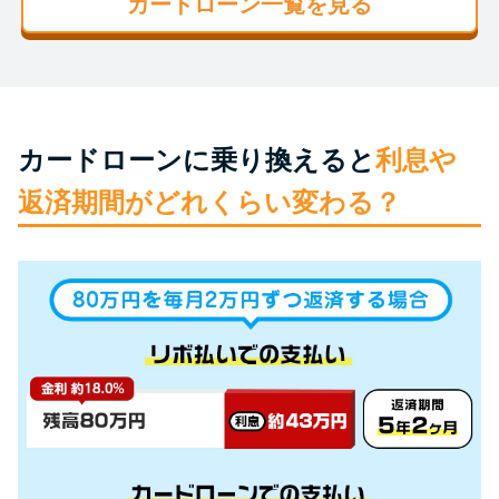
カードローン一覧を見る
未成年でもお金を借りられる？
学生がお金を借りる方法があ
る？
学生がお金を借りる方法は？親
カードローンに乗り換えると
利息や
へのバレにくさや将来への影響
返済期間がどれくらい変わる？
を解説
ソフト闇金とは？悪質な手口に
は要注意！
090金融（闇金）からお金を借り
てはいけない理由と借りた場合
の対処法