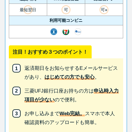
最短翌日
可
可※
利用可能コンビニ
注目！おすすめ３つのポイント！
返済期日をお知らせするEメールサービス
があり、
はじめての方でも安心
。
三菱UFJ銀行口座お持ちの方は
申込時入力
項目が少ない
ので便利。
お申し込みまで
Web完結。
スマホで本人
確認資料のアップロードも簡単。