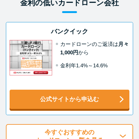
今月の家賃払えない…2ヵ月目に
金利の低いカードローン会社
は解決しないと危険な理由と対
処法3つ
バンクイック
家賃払えないが強制退去は避け
カードローンのご返済は
月々
たい…市役所に相談より賢い方
1,000円
から
法2選
金利年1.4%～14.6%
街金とは？絶対審査通る？借金
に悩む人へ街金をおすすめしな
い理由
公式サイトから申込む
質屋でお金を借りるには？年利
やシステムをカードローンと比
較
今すぐおすすめの