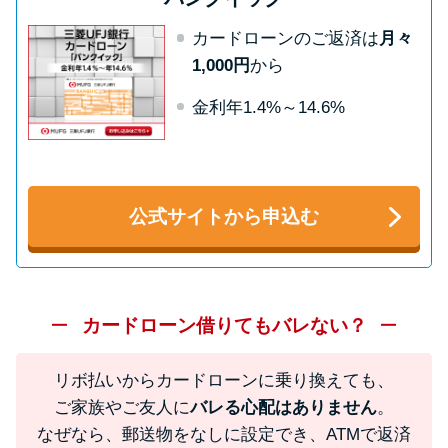
方法はどれ？
カードローンのご返済は
月々
1,000円
から
年収が低い＆他社借入があると
落ちる？バンクイックの口コミ
金利年1.4%～14.6%
を分析
みずほ銀行カードローンの問い
公式サイトから申込む
合わせ先とシーン別の問い合わ
せ方法
カードローン借りてもバレない？
リボ払いからカードローンに乗り換えても、
ご家族やご友人に
バレる心配はありません
。
なぜなら、郵送物をなしに設定でき、ATMで返済