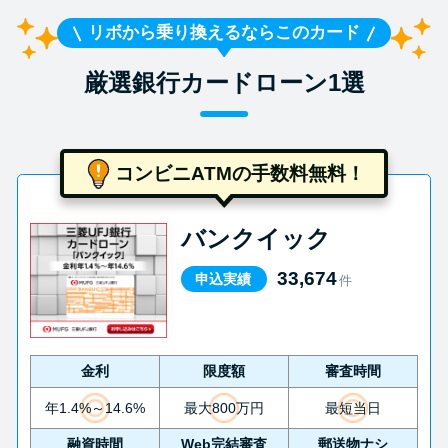
リボから乗り換えるならこのカード
厳選銀行カードローン1選
コンビニATMの手数料無料！
バンクイック
33,674
申込実績
件
金利
限度額
審査時間
年1.4%～14.6%
最大800万円
最短当日
融資時間
Web完結審査
郵送物ナシ