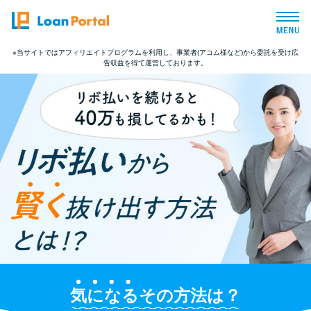
※当サイトではアフィリエイトプログラムを利用し、事業者(アコム様など)から委託を受け広
告収益を得て運営しております。
トップページ
おすすめコンテンツ
総合人気ランキング
とにかくすぐ借りたい方向け
バレずに借りたい方向け
審査が不安な方向け
気になる
その方法は？