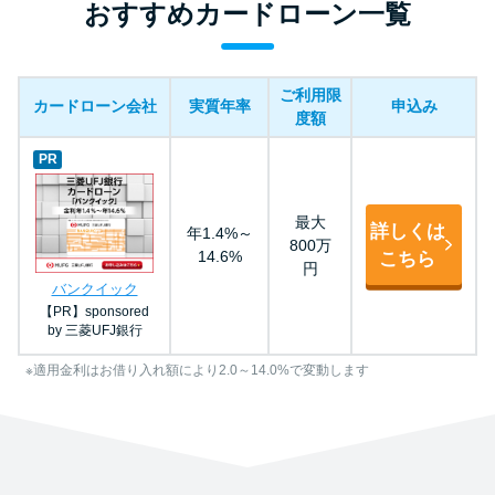
おすすめカードローン一覧
ご利用限
カードローン会社
実質年率
申込み
度額
PR
最大
詳しくは
年1.4%～
800万
14.6%
こちら
円
バンクイック
【PR】sponsored
by 三菱UFJ銀行
※適用金利はお借り入れ額により2.0～14.0%で変動します