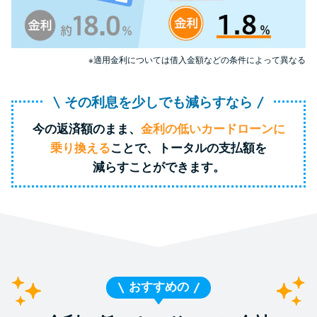
特集ページ一覧
※適用金利については借入金額などの条件によって異なる
種類や特徴で探す
その利息を少しでも減らすなら
銀行カードローンを選ぶべき4つ
今の返済額のまま、
金利の低いカードローンに
の理由
乗り換える
ことで、トータルの支払額を
減らすことができます。
無利息期間を利用して利息0円で
お金を借りる3つのポイント
種類・特徴別一覧
その他コラム
おすすめの