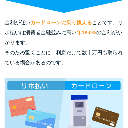
便利なコンテンツ
カードローン診断
金利が低い
カードローンに乗り換える
ことです。リ
ボ払いは消費者金融並みに高い
年18.0%
の金利がか
カードローンQ&A
かります。
特集ページ
そのため驚くことに、利息だけで数十万円も取られ
ている場合があるのです。
リボ払いをそのまま払いきると
損！
カードローンの見直しで40万円
得した話
最速！最短40分で借りられるカ
ードローン