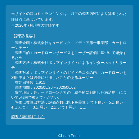
当サイトの口コミ・ランキングは、以下の調査内容により算出された
評価点に基づいています。
※2020年7月現在の実績です
【調査概要】
・調査企画：株式会社キュービック メディア第一事業部 カードロ
ーンチーム
・調査目的：カードローンサービスをユーザー評価に基づいて紹介す
るため
・調査方法：株式会社ポップインサイトによるインターネットリサー
チ
・調査対象：ポップインサイトのガイドモニタの内、カードローンを
利用中または過去に利用したことのあるユーザー
・有効回答数=1,911
・調査期間：2020/05/26～2020/06/02
・質問項目：各カードローン会社の「総合的に判断した満足度」につ
いて5段階で教えてください。
・評価点数算出方法：評価点数は以下を乗算 とても良い＝5点 良い＝
4点 ふつう＝3点 悪い＝2点 とても悪い＝1点
調査の詳細はこちら
©Loan Portal