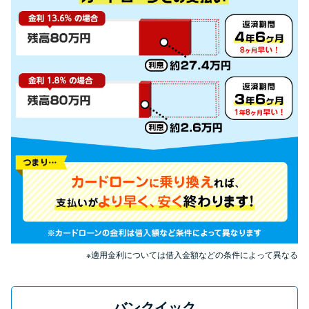
申し込みブラックとは?判断の目
安や審査に通らない理由
ブラックでもお金を借りるに
は？3つの判断基準と工面法
アコムはブラックでも審査に通
る？ 自分がブラックか確かめる
方法
アコムとレイクどっちがいい
の？ カードローンの選び方を徹
底解説！
※適用金利については借入金額などの条件によって異なる
プロミスの返済方法を徹底解
説！ もっとも便利でお得な返済
バンクイック