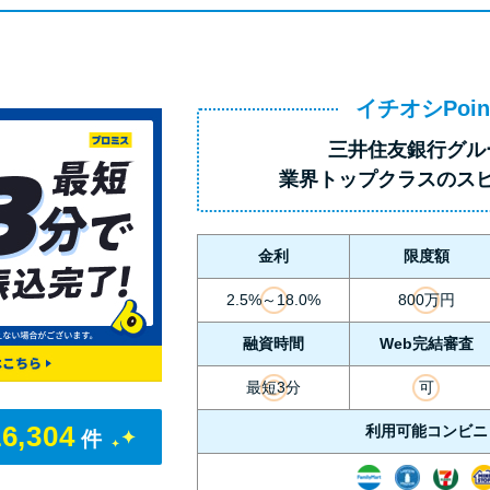
イチオシPoin
三井住友銀行グル
業界トップクラス
のス
金利
限度額
2.5%～18.0%
800万円
融資時間
Web完結審査
最短3分
可
16,304
利用可能コンビニ
件