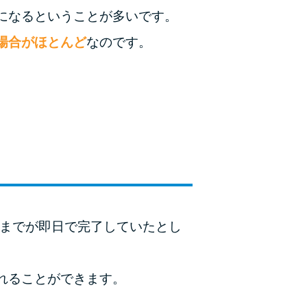
未成年でもお金を借りられる？学生がお金を借
になるということが多いです。
りる方法がある？
場合がほとんど
なのです。
学生がお金を借りる方法は？親へのバレにくさ
や将来への影響を解説
ソフト闇金とは？悪質な手口には要注意！
090金融（闇金）からお金を借りてはいけない
理由と借りた場合の対処法
申し込みブラックとは?判断の目安や審査に通
らない理由
約までが即日で完了していたとし
ブラックでもお金を借りるには？3つの判断基
準と工面法
れることができます。
アコムはブラックでも審査に通る？ 自分がブ