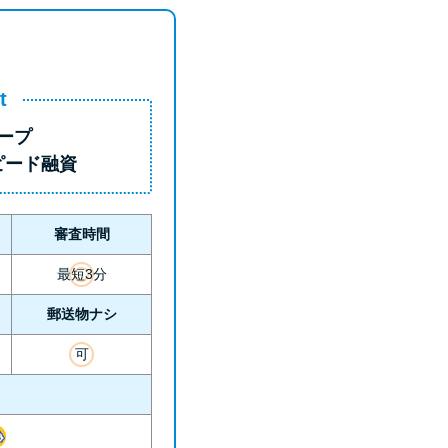
t
ープ
ピード融資
審査時間
最短3分
郵送物ナシ
可