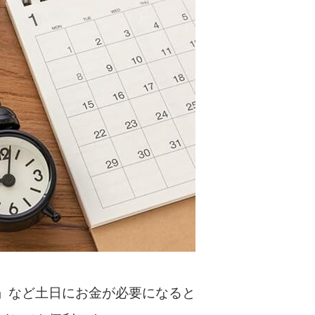
カードローンQ&A
特集ページ
リボ払いをそのまま払いきると損！
カードローンの見直しで40万円得した話
最速！最短40分で借りられるカードローン
特集ページ一覧
種類や特徴で探す
銀行カードローンを選ぶべき4つの理由
」など土日にお金が必要になると
無利息期間を利用して利息0円でお金を借りる3
つのポイント