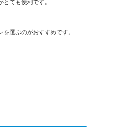
がとても便利です。
種類・特徴別一覧
その他コラム
ンを選ぶのがおすすめです。
今月の家賃払えない…2ヵ月目には解決しない
と危険な理由と対処法3つ
家賃払えないが強制退去は避けたい…市役所に
相談より賢い方法2選
街金とは？絶対審査通る？借金に悩む人へ街金
をおすすめしない理由
質屋でお金を借りるには？年利やシステムをカ
ードローンと比較