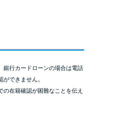
ラックか確かめる方法
アコムとレイクどっちがいいの？ カードロー
ンの選び方を徹底解説！
プロミスの返済方法を徹底解説！ もっとも便
利でお得な返済方法はどれ？
年収が低い＆他社借入があると落ちる？バンク
、銀行カードローンの場合は電話
イックの口コミを分析
認ができません。
みずほ銀行カードローンの問い合わせ先とシー
での在籍確認が困難なことを伝え
ン別の問い合わせ方法