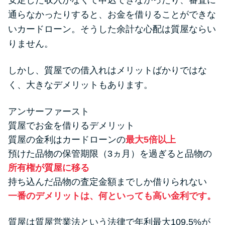
安定した収入がなくて申込できなかったり、審査に
便利なコンテンツ
通らなかったりすると、お金を借りることができな
いカードローン。そうした余計な心配は質屋ならい
カードローン診断
りません。
カードローンQ&A
しかし、質屋での借入れはメリットばかりではな
く、大きなデメリットもあります。
特集ページ
アンサーファースト
リボ払いをそのまま払いきると
質屋でお金を借りるデメリット
損！
質屋の金利はカードローンの
最大5倍以上
預けた品物の保管期限（3ヵ月）を過ぎると品物の
カードローンの見直しで40万円
所有権が質屋に移る
得した話
持ち込んだ品物の査定金額までしか借りられない
一番のデメリットは、何といっても高い金利です。
最速！最短40分で借りられるカ
ードローン
質屋は質屋営業法という法律で年利最大109.5%が