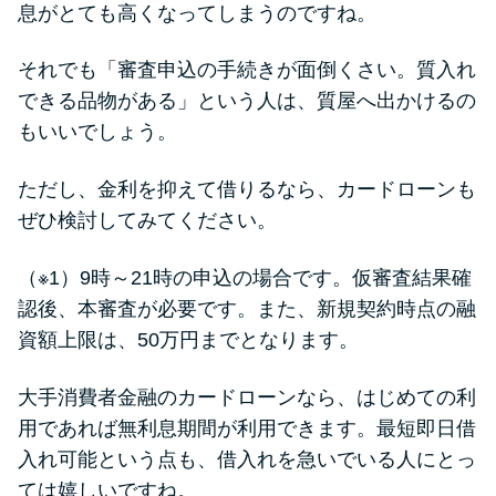
今月の家賃払えない…2ヵ月目に
息がとても高くなってしまうのですね。
は解決しないと危険な理由と対
処法3つ
それでも「審査申込の手続きが面倒くさい。質入れ
できる品物がある」という人は、質屋へ出かけるの
家賃払えないが強制退去は避け
もいいでしょう。
たい…市役所に相談より賢い方
法2選
ただし、金利を抑えて借りるなら、カードローンも
ぜひ検討してみてください。
街金とは？絶対審査通る？借金
（※1）9時～21時の申込の場合です。仮審査結果確
に悩む人へ街金をおすすめしな
認後、本審査が必要です。また、新規契約時点の融
い理由
資額上限は、50万円までとなります。
質屋でお金を借りるには？年利
大手消費者金融のカードローンなら、はじめての利
やシステムをカードローンと比
用であれば無利息期間が利用できます。最短即日借
較
入れ可能という点も、借入れを急いでいる人にとっ
ては嬉しいですね。