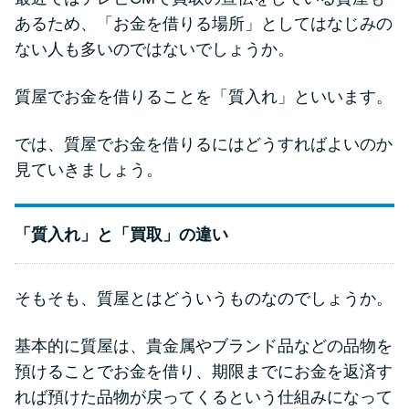
申し込みブラックとは?判断の目
あるため、「お金を借りる場所」としてはなじみの
安や審査に通らない理由
ない人も多いのではないでしょうか。
ブラックでもお金を借りるに
質屋でお金を借りることを「質入れ」といいます。
は？3つの判断基準と工面法
では、質屋でお金を借りるにはどうすればよいのか
アコムはブラックでも審査に通
見ていきましょう。
る？ 自分がブラックか確かめる
方法
「質入れ」と「買取」の違い
アコムとレイクどっちがいい
の？ カードローンの選び方を徹
そもそも、質屋とはどういうものなのでしょうか。
底解説！
基本的に質屋は、貴金属やブランド品などの品物を
預けることでお金を借り、期限までにお金を返済す
プロミスの返済方法を徹底解
説！ もっとも便利でお得な返済
れば預けた品物が戻ってくるという仕組みになって