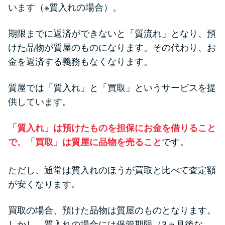
方法はどれ？
います（※質入れの場合）。
期限までに返済ができないと「質流れ」となり、預
年収が低い＆他社借入があると
けた品物が質屋のものになります。その代わり、お
落ちる？バンクイックの口コミ
金を返済する義務もなくなります。
を分析
質屋では「質入れ」と「買取」というサービスを提
みずほ銀行カードローンの問い
供しています。
合わせ先とシーン別の問い合わ
せ方法
「質入れ」は預けたものを担保にお金を借りること
で、「買取」は質屋に品物を売ること
です。
ただし、通常は質入れのほうが買取と比べて査定額
が安くなります。
買取の場合、預けた品物は質屋のものとなります。
しかし、質入れの場合には保管期限（3ヵ月後な