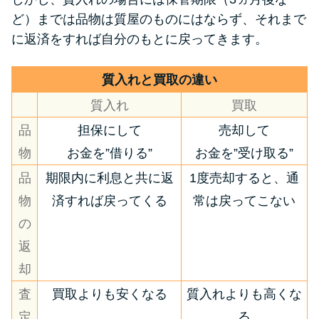
ど）までは品物は質屋のものにはならず、それまで
に返済をすれば自分のもとに戻ってきます。
質入れと買取の違い
質入れ
買取
品
担保にして
売却して
物
お金を”借りる”
お金を”受け取る”
品
期限内に利息と共に返
1度売却すると、通
物
済すれば戻ってくる
常は戻ってこない
の
返
却
査
買取よりも安くなる
質入れよりも高くな
定
る