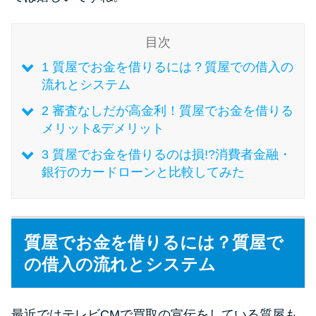
未成年でもお金を借りられる？
学生がお金を借りる方法があ
目次
る？
1
質屋でお金を借りるには？質屋での借入の
流れとシステム
学生がお金を借りる方法は？親
へのバレにくさや将来への影響
2
審査なしだが高金利！質屋でお金を借りる
を解説
メリット&デメリット
3
質屋でお金を借りるのは損!?消費者金融・
銀行のカードローンと比較してみた
ソフト闇金とは？悪質な手口に
は要注意！
090金融（闇金）からお金を借り
質屋でお金を借りるには？質屋で
てはいけない理由と借りた場合
の借入の流れとシステム
の対処法
最近ではテレビCMで買取の宣伝をしている質屋も