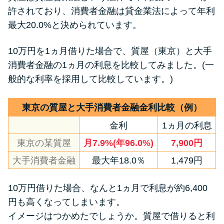
許されており、消費者金融は貸金業法によって年利
最大20.0%と決められています。
特集ページ一覧
10万円を1ヵ月借りた場合で、質屋（東京）と大手
種類や特徴で探す
消費者金融の1ヵ月の利息を比較してみました。(一
般的な利率を採用して比較しています。)
銀行カードローンを選ぶべき4つ
の理由
東京の質屋と大手消費者金融金利比較（例）
金利
1ヵ月の利息
無利息期間を利用して利息0円で
お金を借りる3つのポイント
東京の某質屋
月7.9%(年96.0%)
7,900円
大手消費者金融
最大年18.0％
1,479円
種類・特徴別一覧
10万円借りた場合、なんと1ヵ月で利息が約6,400
その他コラム
円も高くなってしまいます。
イメージはつかめたでしょうか。質屋で借りると利