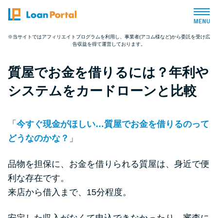
※当サイトではアフィリエイトプログラムを利用し、事業者(アコム様など)から委託を受け広
告収益を得て運営しております。
トップページ
質屋でお金を借りるには？年利や
おすすめコンテンツ
システムをカードローンと比較
総合人気ランキング
「
今すぐ現金がほしい…質屋でお金を借りるのって
とにかくすぐ借りたい方向け
どうなのかな？
」
品物を担保に、お金を借りられる質屋は、身近で便
バレずに借りたい方向け
利な存在です。
来店から借入まで、15分程度。
審査が不安な方向け