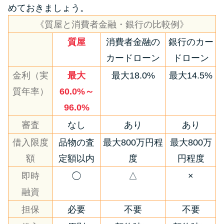
めておきましょう。
《質屋と消費者金融・銀行の比較例》
質屋
消費者金融の
銀行のカー
カードローン
ドローン
金利（実
最大
最大18.0%
最大14.5%
質年率）
60.0%～
96.0%
審査
なし
あり
あり
借入限度
品物の査
最大800万円程
最大800万
額
定額以内
度
円程度
即時
◯
△
×
融資
担保
必要
不要
不要