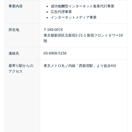
便利なコンテンツ
事業内容
成功報酬型インターネット集客代行事業
広告代理事業
インターネットメディア事業
カードローン診断
所在地
〒169-0074
東京都新宿区北新宿2-21-1 新宿フロントタワー16
カードローンQ&A
階
特集ページ
連絡先
03-6908-5156
最寄り駅からの
東京メトロ丸ノ内線「西新宿駅」より徒歩4分
リボ払いをそのまま払いきると
アクセス
損！
カードローンの見直しで40万円
得した話
最速！最短40分で借りられるカ
ードローン