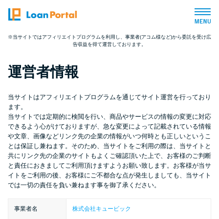
※当サイトではアフィリエイトプログラムを利用し、事業者(アコム様など)から委託を受け広
告収益を得て運営しております。
トップページ
運営者情報
おすすめコンテンツ
当サイトはアフィリエイトプログラムを通じてサイト運営を行っており
総合人気ランキング
ます。
当サイトでは定期的に検閲を行い、商品やサービスの情報の変更に対応
できるよう心がけておりますが、急な変更によって記載されている情報
とにかくすぐ借りたい方向け
や文章、画像などリンク先の企業の情報がいつ何時とも正しいというこ
とは保証し兼ねます。そのため、当サイトをご利用の際は、当サイトと
共にリンク先の企業のサイトもよくご確認頂いた上で、お客様のご判断
バレずに借りたい方向け
と責任におきましてご利用頂けますようお願い致します。お客様が当サ
イトをご利用の後、お客様にご不都合な点が発生しましても、当サイト
では一切の責任を負い兼ねます事を御了承ください。
審査が不安な方向け
事業者名
株式会社キュービック