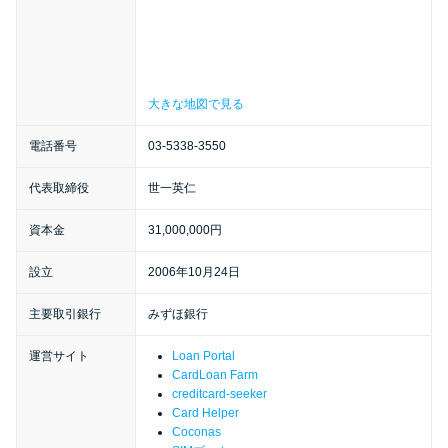
特集ページ一覧
大きな地図で見る
種類や特徴で探す
電話番号
03-5338-3550
銀行カードローンを選ぶべき4つ
の理由
代表取締役
世一英仁
資本金
31,000,000円
無利息期間を利用して利息0円で
設立
2006年10月24日
お金を借りる3つのポイント
主要取引銀行
みずほ銀行
種類・特徴別一覧
運営サイト
Loan Portal
CardLoan Farm
creditcard-seeker
その他コラム
Card Helper
Coconas