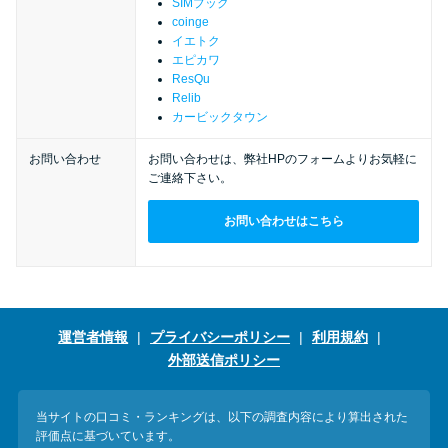
今月の家賃払えない…2ヵ月目に
SIMブック
coinge
は解決しないと危険な理由と対
イエトク
処法3つ
エピカワ
ResQu
Relib
家賃払えないが強制退去は避け
カービックタウン
たい…市役所に相談より賢い方
お問い合わせ
お問い合わせは、弊社HPのフォームよりお気軽に
法2選
ご連絡下さい。
お問い合わせはこちら
街金とは？絶対審査通る？借金
に悩む人へ街金をおすすめしな
い理由
運営者情報
プライバシーポリシー
利用規約
質屋でお金を借りるには？年利
外部送信ポリシー
やシステムをカードローンと比
較
当サイトの口コミ・ランキングは、以下の調査内容により算出された
評価点に基づいています。