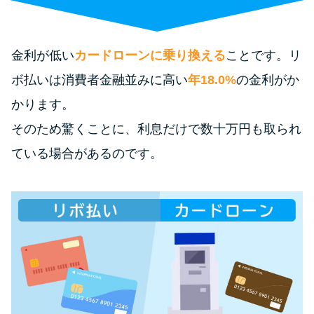
便利なコンテンツ
カードローン診断
金利が低い
カードローンに乗り換える
ことです。リ
ボ払いは消費者金融並みに高い
年18.0%
の金利がか
カードローンQ&A
かります。
特集ページ
そのため驚くことに、利息だけで数十万円も取られ
ている場合があるのです。
リボ払いをそのまま払いきると
損！
カードローンの見直しで40万円
得した話
最速！最短40分で借りられるカ
ードローン