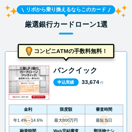
リボから乗り換えるならこのカード
厳選銀行カードローン1選
コンビニATMの手数料無料！
バンクイック
33,674
申込実績
件
金利
限度額
審査時間
年1.4%～14.6%
最大800万円
最短当日
融資時間
Web完結審査
郵送物ナシ