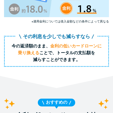
特集ページ一覧
※適用金利については借入金額などの条件によって異なる
種類や特徴で探す
その利息を少しでも減らすなら
銀行カードローンを選ぶべき4つ
今の返済額のまま、
金利の低いカードローンに
の理由
乗り換える
ことで、トータルの支払額を
減らすことができます。
無利息期間を利用して利息0円で
お金を借りる3つのポイント
種類・特徴別一覧
その他コラム
おすすめの