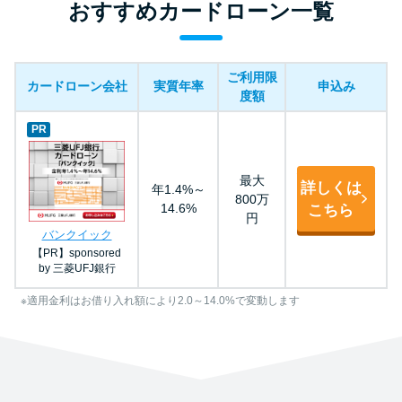
おすすめカードローン一覧
ご利用限
カードローン会社
実質年率
申込み
度額
PR
最大
詳しくは
年1.4%～
800万
14.6%
こちら
円
バンクイック
【PR】sponsored
by 三菱UFJ銀行
※適用金利はお借り入れ額により2.0～14.0%で変動します