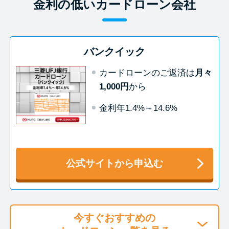
今月の家賃払えない…2ヵ月目に
金利の低いカードローン会社
は解決しないと危険な理由と対
処法3つ
バンクイック
家賃払えないが強制退去は避け
カードローンのご返済は
月々
たい…市役所に相談より賢い方
1,000円
から
法2選
金利年1.4%～14.6%
街金とは？絶対審査通る？借金
に悩む人へ街金をおすすめしな
い理由
公式サイトから申込む
質屋でお金を借りるには？年利
やシステムをカードローンと比
較
今すぐおすすめの