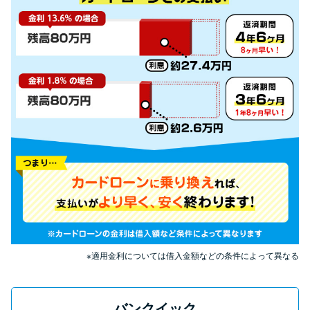
申し込みブラックとは?判断の目
安や審査に通らない理由
ブラックでもお金を借りるに
は？3つの判断基準と工面法
アコムはブラックでも審査に通
る？ 自分がブラックか確かめる
方法
アコムとレイクどっちがいい
の？ カードローンの選び方を徹
底解説！
※適用金利については借入金額などの条件によって異なる
プロミスの返済方法を徹底解
説！ もっとも便利でお得な返済
バンクイック