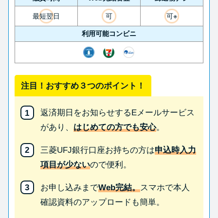
最短翌日
可
可※
利用可能コンビニ
注目！おすすめ３つのポイント！
返済期日をお知らせするEメールサービス
があり、
はじめての方でも安心
。
三菱UFJ銀行口座お持ちの方は
申込時入力
項目が少ない
ので便利。
お申し込みまで
Web完結。
スマホで本人
確認資料のアップロードも簡単。