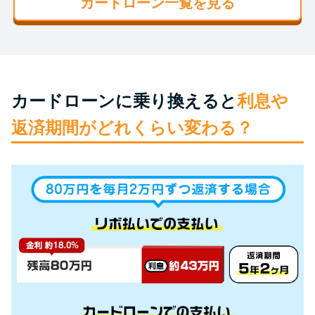
カードローン一覧を見る
未成年でもお金を借りられる？
学生がお金を借りる方法があ
る？
学生がお金を借りる方法は？親
カードローンに乗り換えると
利息や
へのバレにくさや将来への影響
返済期間がどれくらい変わる？
を解説
ソフト闇金とは？悪質な手口に
は要注意！
090金融（闇金）からお金を借り
てはいけない理由と借りた場合
の対処法