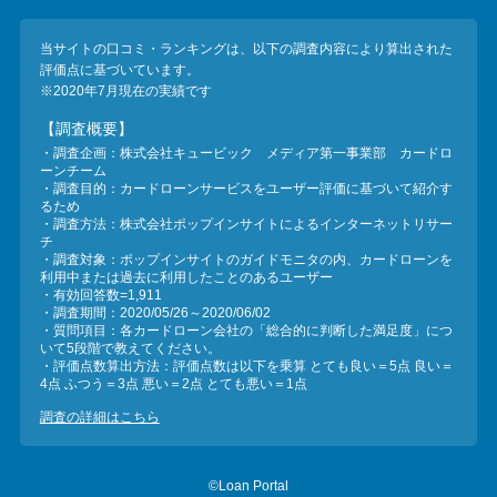
当サイトの口コミ・ランキングは、以下の調査内容により算出された
評価点に基づいています。
※2020年7月現在の実績です
【調査概要】
・調査企画：株式会社キュービック メディア第一事業部 カードロ
ーンチーム
・調査目的：カードローンサービスをユーザー評価に基づいて紹介す
るため
・調査方法：株式会社ポップインサイトによるインターネットリサー
チ
・調査対象：ポップインサイトのガイドモニタの内、カードローンを
利用中または過去に利用したことのあるユーザー
・有効回答数=1,911
・調査期間：2020/05/26～2020/06/02
・質問項目：各カードローン会社の「総合的に判断した満足度」につ
いて5段階で教えてください。
・評価点数算出方法：評価点数は以下を乗算 とても良い＝5点 良い＝
4点 ふつう＝3点 悪い＝2点 とても悪い＝1点
調査の詳細はこちら
©Loan Portal