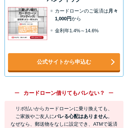
方法はどれ？
カードローンのご返済は
月々
1,000円
から
年収が低い＆他社借入があると
落ちる？バンクイックの口コミ
金利年1.4%～14.6%
を分析
みずほ銀行カードローンの問い
公式サイトから申込む
合わせ先とシーン別の問い合わ
せ方法
カードローン借りてもバレない？
リボ払いからカードローンに乗り換えても、
ご家族やご友人に
バレる心配はありません
。
なぜなら、郵送物をなしに設定でき、ATMで返済