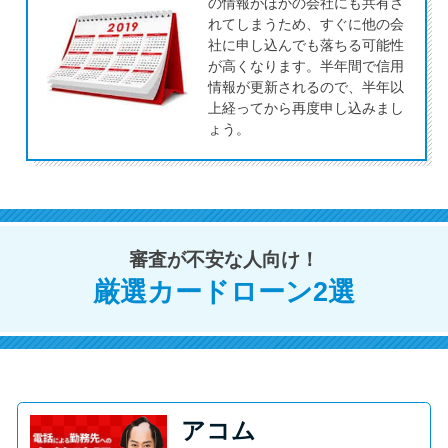
今月の家賃払えない…2ヵ月目に
の情報がほかの会社にも共有さ
れてしまうため、すぐに他の会
は解決しないと危険な理由と対
社に申し込んでも落ちる可能性
処法3つ
が高くなります。半年間で信用
情報が更新されるので、半年以
上経ってから再度申し込みまし
家賃払えないが強制退去は避け
ょう。
たい…市役所に相談より賢い方
法2選
街金とは？絶対審査通る？借金
審査が不安な人向け！
に悩む人へ街金をおすすめしな
い理由
厳選カードローン2選
質屋でお金を借りるには？年利
やシステムをカードローンと比
較
アコム