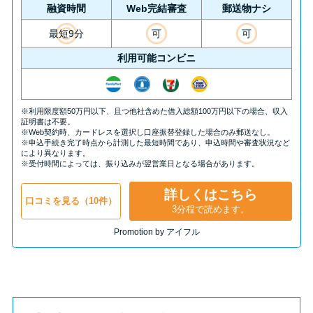
方法はどれ？
融資時間
Web完結審査
郵送物ナシ
最短9分
可
可
年収が低い＆他社借入があると
利用可能コンビニ
落ちる？バンクイックの口コミ
を分析
※利用限度額50万円以下、且つ他社含めた借入総額100万円以下の場合、収入
証明書は不要。
みずほ銀行カードローンの問い
※Web契約時、カードレスを選択し口座振替登録した場合のみ郵送なし。
※申込手続き完了時点から計測した最短時間であり、申込時間や審査状況など
合わせ先とシーン別の問い合わ
により異なります。
※受付時間によっては、振り込みが翌営業日となる場合があります。
せ方法
詳しくはこちら
口コミを見る（10件）
3分程で読めます。
Promotion by アイフル