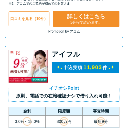
申し込みブラックとは?判断の目
※2 アコムでのご契約が初めてのお客さま
安や審査に通らない理由
詳しくはこちら
口コミを見る（10件）
3分程で読めます。
ブラックでもお金を借りるに
Promotion by アコム
は？3つの判断基準と工面法
アコムはブラックでも審査に通
アイフル
る？ 自分がブラックか確かめる
方法
11,903
申込実績
件
アコムとレイクどっちがいい
イチオシPoint
の？ カードローンの選び方を徹
原則、
電話での在籍確認ナシ
で借り入れ可能！
底解説！
金利
限度額
審査時間
プロミスの返済方法を徹底解
3.0%～18.0%
800万円
最短9分
説！ もっとも便利でお得な返済