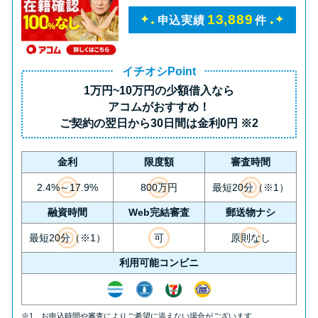
未成年でもお金を借りられる？
13,889
申込実績
件
学生がお金を借りる方法があ
る？
イチオシPoint
1万円~10万円の少額借入
なら
学生がお金を借りる方法は？親
アコムがおすすめ！
へのバレにくさや将来への影響
ご契約の翌日から30日間は
金利0円
※2
を解説
金利
限度額
審査時間
ソフト闇金とは？悪質な手口に
2.4%～17.9%
800万円
最短20分（※1）
は要注意！
融資時間
Web完結審査
郵送物ナシ
090金融（闇金）からお金を借り
最短20分（※1）
可
原則なし
てはいけない理由と借りた場合
利用可能コンビニ
の対処法
※1 お申込時間や審査によりご希望に添えない場合がございます。