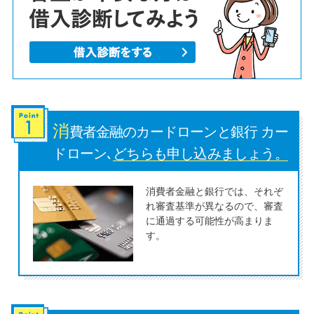
便利なコンテンツ
カードローン診断
カードローンQ&A
特集ページ
消
費者金融のカードローンと銀行 カー
ドローン､
どちらも申し込みましょう。
リボ払いをそのまま払いきると
損！
消費者金融と銀行では、それぞ
れ審査基準が異なるので、審査
に通過する可能性が高まりま
カードローンの見直しで40万円
す。
得した話
最速！最短40分で借りられるカ
ードローン