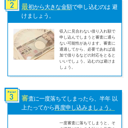
最
初から大きな金額
で申し込むのは 避
特集ページ一覧
けましょう。
収入に見合わない借り入れ額で
種類や特徴で探す
申し込んでしまうと審査に通ら
ない可能性があります。審査に
銀行カードローンを選ぶべき4つ
通過してから、必要であれば追
の理由
加で借りるなどの対応をとると
いいでしょう。込むのは避けま
しょう。
無利息期間を利用して利息0円で
お金を借りる3つのポイント
審
種類・特徴別一覧
査に一度落ちてしまったら、半年 以
上たってから
再度申し込みましょう。
その他コラム
一度審査に落ちてしまうと、そ