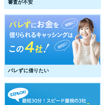
審査が不安
便利なコンテンツ
カードローン診断
カードローンQ&A
特集ページ
リボ払いをそのまま払いきると
損！
バレずに借りたい
カードローンの見直しで40万円
得した話
最速！最短40分で借りられるカ
ードローン