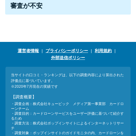
今月の家賃払えない…2ヵ月目に
審査が不安
は解決しないと危険な理由と対
処法3つ
家賃払えないが強制退去は避け
たい…市役所に相談より賢い方
運営者情報
プライバシーポリシー
利用規約
法2選
外部送信ポリシー
街金とは？絶対審査通る？借金
当サイトの口コミ・ランキングは、以下の調査内容により算出された
に悩む人へ街金をおすすめしな
評価点に基づいています。
い理由
※2020年7月現在の実績です
【調査概要】
・調査企画：株式会社キュービック メディア第一事業部 カードロ
質屋でお金を借りるには？年利
ーンチーム
やシステムをカードローンと比
・調査目的：カードローンサービスをユーザー評価に基づいて紹介す
るため
較
・調査方法：株式会社ポップインサイトによるインターネットリサー
チ
・調査対象：ポップインサイトのガイドモニタの内、カードローンを