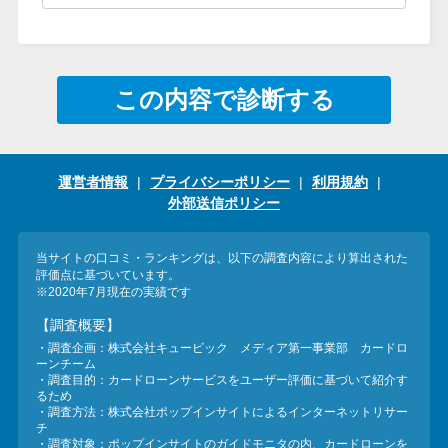
今月の家賃払えない…2ヵ月目に
は解決しないと危険な理由と対
処法3つ
この内容で診断する
家賃払えないが強制退去は避け
たい…市役所に相談より賢い方
法2選
運営者情報
プライバシーポリシー
利用規約
外部送信ポリシー
街金とは？絶対審査通る？借金
に悩む人へ街金をおすすめしな
当サイトの口コミ・ランキングは、以下の調査内容により算出された
評価点に基づいています。
い理由
※2020年7月現在の実績です
【調査概要】
質屋でお金を借りるには？年利
・調査企画：株式会社キュービック メディア第一事業部 カードロ
ーンチーム
やシステムをカードローンと比
・調査目的：カードローンサービスをユーザー評価に基づいて紹介す
るため
較
・調査方法：株式会社ポップインサイトによるインターネットリサー
チ
・調査対象：ポップインサイトのガイドモニタの内、カードローンを