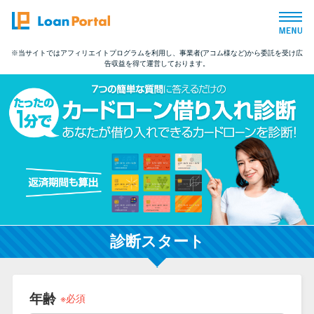
※当サイトではアフィリエイトプログラムを利用し、事業者(アコム様など)から委託を受け広
告収益を得て運営しております。
トップページ
おすすめコンテンツ
総合人気ランキング
とにかくすぐ借りたい方向け
バレずに借りたい方向け
診断スタート
審査が不安な方向け
年齢
※必須