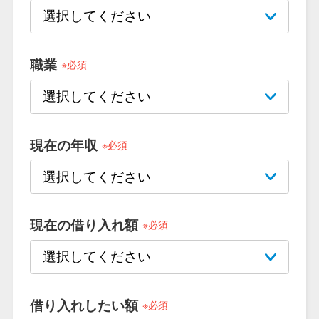
便利なコンテンツ
カードローン診断
職業
※必須
カードローンQ&A
特集ページ
現在の年収
※必須
リボ払いをそのまま払いきると
損！
現在の借り入れ額
※必須
カードローンの見直しで40万円
得した話
最速！最短40分で借りられるカ
借り入れしたい額
※必須
ードローン