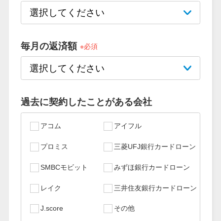
特集ページ一覧
毎月の返済額
※必須
種類や特徴で探す
銀行カードローンを選ぶべき4つ
の理由
過去に契約したことがある会社
無利息期間を利用して利息0円で
アコム
アイフル
お金を借りる3つのポイント
プロミス
三菱UFJ銀行カードローン
SMBCモビット
みずほ銀行カードローン
種類・特徴別一覧
レイク
三井住友銀行カードローン
その他コラム
J.score
その他