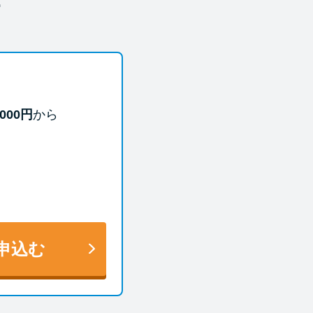
000円
から
申込む