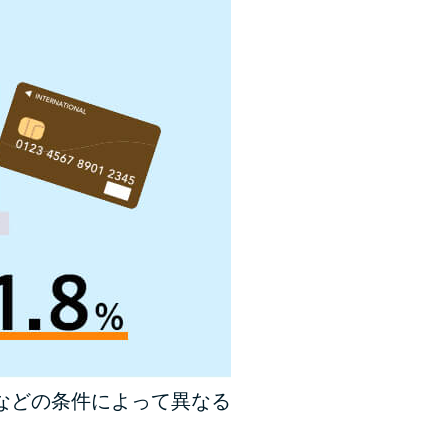
未成年でもお金を借りられる？学生がお金を借
りる方法がある？
学生がお金を借りる方法は？親へのバレにくさ
や将来への影響を解説
ソフト闇金とは？悪質な手口には要注意！
090金融（闇金）からお金を借りてはいけない
理由と借りた場合の対処法
申し込みブラックとは?判断の目安や審査に通
らない理由
ブラックでもお金を借りるには？3つの判断基
準と工面法
などの条件によって異なる
アコムはブラックでも審査に通る？ 自分がブ