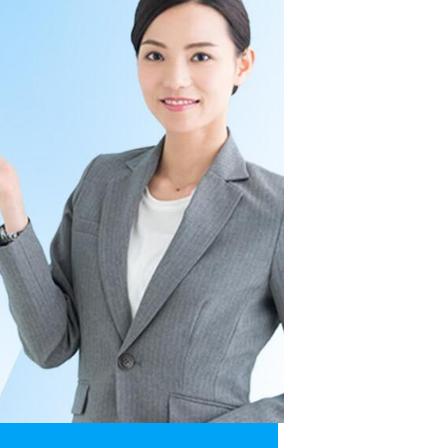
カードローンQ&A
特集ページ
リボ払いをそのまま払いきると損！
カードローンの見直しで40万円得した話
最速！最短40分で借りられるカードローン
特集ページ一覧
種類や特徴で探す
銀行カードローンを選ぶべき4つの理由
無利息期間を利用して利息0円でお金を借りる3
つのポイント