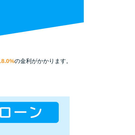
種類・特徴別一覧
その他コラム
今月の家賃払えない…2ヵ月目には解決しない
と危険な理由と対処法3つ
8.0%
の金利がかかります。
家賃払えないが強制退去は避けたい…市役所に
相談より賢い方法2選
街金とは？絶対審査通る？借金に悩む人へ街金
をおすすめしない理由
質屋でお金を借りるには？年利やシステムをカ
ードローンと比較