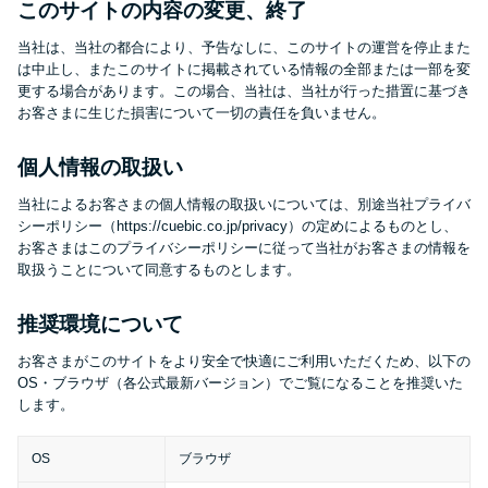
このサイトの内容の変更、終了
当社は、当社の都合により、予告なしに、このサイトの運営を停止また
特集ページ一覧
は中止し、またこのサイトに掲載されている情報の全部または一部を変
更する場合があります。この場合、当社は、当社が行った措置に基づき
お客さまに生じた損害について一切の責任を負いません。
種類や特徴で探す
個人情報の取扱い
銀行カードローンを選ぶべき4つ
の理由
当社によるお客さまの個人情報の取扱いについては、別途当社プライバ
シーポリシー（https://cuebic.co.jp/privacy）の定めによるものとし、
お客さまはこのプライバシーポリシーに従って当社がお客さまの情報を
取扱うことについて同意するものとします。
無利息期間を利用して利息0円で
お金を借りる3つのポイント
推奨環境について
お客さまがこのサイトをより安全で快適にご利用いただくため、以下の
種類・特徴別一覧
OS・ブラウザ（各公式最新バージョン）でご覧になることを推奨いた
します。
その他コラム
OS
ブラウザ