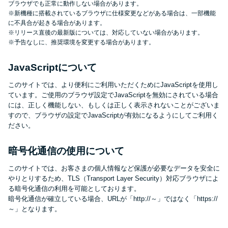
ブラウザでも正常に動作しない場合があります。
未成年でもお金を借りられる？
※新機種に搭載されているブラウザに仕様変更などがある場合は、一部機能
学生がお金を借りる方法があ
に不具合が起きる場合があります。
※リリース直後の最新版については、対応していない場合があります。
る？
※予告なしに、推奨環境を変更する場合があります。
学生がお金を借りる方法は？親
JavaScriptについて
へのバレにくさや将来への影響
このサイトでは、より便利にご利用いただくためにJavaScriptを使用し
を解説
ています。ご使用のブラウザ設定でJavaScriptを無効にされている場合
には、正しく機能しない、もしくは正しく表示されないことがございま
すので、ブラウザの設定でJavaScriptが有効になるようにしてご利用く
ソフト闇金とは？悪質な手口に
ださい。
は要注意！
暗号化通信の使用について
090金融（闇金）からお金を借り
このサイトでは、お客さまの個人情報など保護が必要なデータを安全に
やりとりするため、TLS（Transport Layer Security）対応ブラウザによ
てはいけない理由と借りた場合
る暗号化通信の利用を可能としております。
の対処法
暗号化通信が確立している場合、URLが「http://～」ではなく「https://
～」となります。