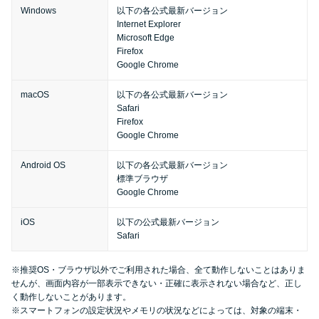
今月の家賃払えない…2ヵ月目に
Windows
以下の各公式最新バージョン
は解決しないと危険な理由と対
Internet Explorer
Microsoft Edge
処法3つ
Firefox
Google Chrome
家賃払えないが強制退去は避け
macOS
以下の各公式最新バージョン
たい…市役所に相談より賢い方
Safari
法2選
Firefox
Google Chrome
街金とは？絶対審査通る？借金
Android OS
以下の各公式最新バージョン
標準ブラウザ
に悩む人へ街金をおすすめしな
Google Chrome
い理由
iOS
以下の公式最新バージョン
Safari
質屋でお金を借りるには？年利
やシステムをカードローンと比
※推奨OS・ブラウザ以外でご利用された場合、全て動作しないことはありま
較
せんが、画面内容が一部表示できない・正確に表示されない場合など、正し
く動作しないことがあります。
※スマートフォンの設定状況やメモリの状況などによっては、対象の端末・