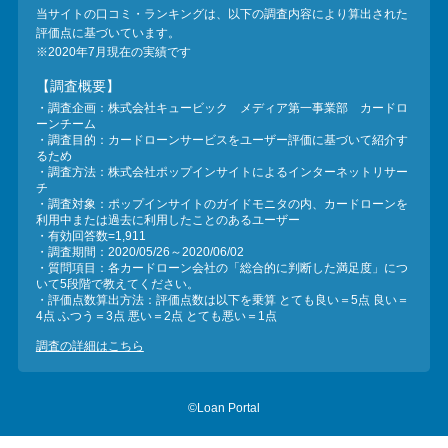
当サイトの口コミ・ランキングは、以下の調査内容により算出された
評価点に基づいています。
※2020年7月現在の実績です
【調査概要】
・調査企画：株式会社キュービック メディア第一事業部 カードロ
ーンチーム
・調査目的：カードローンサービスをユーザー評価に基づいて紹介す
るため
・調査方法：株式会社ポップインサイトによるインターネットリサー
チ
・調査対象：ポップインサイトのガイドモニタの内、カードローンを
利用中または過去に利用したことのあるユーザー
・有効回答数=1,911
・調査期間：2020/05/26～2020/06/02
・質問項目：各カードローン会社の「総合的に判断した満足度」につ
いて5段階で教えてください。
・評価点数算出方法：評価点数は以下を乗算 とても良い＝5点 良い＝
4点 ふつう＝3点 悪い＝2点 とても悪い＝1点
調査の詳細はこちら
©Loan Portal
...
...