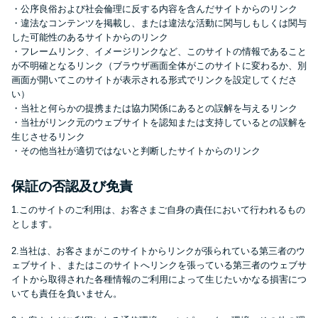
方法はどれ？
・公序良俗および社会倫理に反する内容を含んだサイトからのリンク
・違法なコンテンツを掲載し、または違法な活動に関与しもしくは関与
した可能性のあるサイトからのリンク
年収が低い＆他社借入があると
・フレームリンク、イメージリンクなど、このサイトの情報であること
が不明確となるリンク（ブラウザ画面全体がこのサイトに変わるか、別
落ちる？バンクイックの口コミ
画面が開いてこのサイトが表示される形式でリンクを設定してくださ
を分析
い）
・当社と何らかの提携または協力関係にあるとの誤解を与えるリンク
・当社がリンク元のウェブサイトを認知または支持しているとの誤解を
みずほ銀行カードローンの問い
生じさせるリンク
合わせ先とシーン別の問い合わ
・その他当社が適切ではないと判断したサイトからのリンク
せ方法
保証の否認及び免責
1.このサイトのご利用は、お客さまご自身の責任において行われるもの
とします。
2.当社は、お客さまがこのサイトからリンクが張られている第三者のウ
ェブサイト、またはこのサイトへリンクを張っている第三者のウェブサ
イトから取得された各種情報のご利用によって生じたいかなる損害につ
いても責任を負いません。