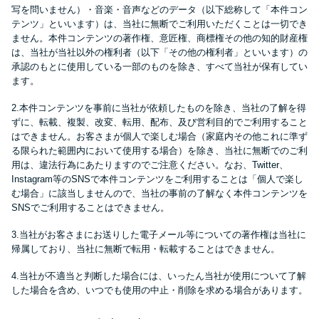
便利なコンテンツ
写を問いません）・音楽・音声などのデータ（以下総称して「本件コン
テンツ」といいます）は、当社に無断でご利用いただくことは一切でき
ません。本件コンテンツの著作権、意匠権、商標権その他の知的財産権
カードローン診断
は、当社が当社以外の権利者（以下「その他の権利者」といいます）の
承認のもとに使用している一部のものを除き、すべて当社が保有してい
ます。
カードローンQ&A
2.本件コンテンツを事前に当社が依頼したものを除き、当社の了解を得
ずに、転載、複製、改変、転用、配布、及び営利目的でご利用すること
特集ページ
はできません。お客さまが個人で楽しむ場合（家庭内その他これに準ず
る限られた範囲内において使用する場合）を除き、当社に無断でのご利
用は、違法行為にあたりますのでご注意ください。なお、Twitter、
リボ払いをそのまま払いきると
Instagram等のSNSで本件コンテンツをご利用することは「個人で楽し
損！
む場合」に該当しませんので、当社の事前の了解なく本件コンテンツを
SNSでご利用することはできません。
カードローンの見直しで40万円
3.当社がお客さまにお送りした電子メール等についての著作権は当社に
得した話
帰属しており、当社に無断で転用・転載することはできません。
4.当社が不適当と判断した場合には、いったん当社が使用について了解
した場合を含め、いつでも使用の中止・削除を求める場合があります。
最速！最短40分で借りられるカ
ードローン