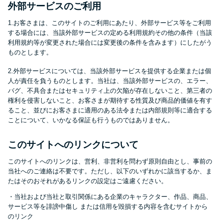
申し込みブラックとは?判断の目
外部サービスのご利用
安や審査に通らない理由
1.お客さまは、このサイトのご利用にあたり、外部サービス等をご利用
する場合には、当該外部サービスの定める利用規約その他の条件（当該
ブラックでもお金を借りるに
利用規約等が変更された場合には変更後の条件を含みます）にしたがう
ものとします。
は？3つの判断基準と工面法
2.外部サービスについては、当該外部サービスを提供する企業または個
人が責任を負うものとします。当社は、当該外部サービスの、エラー、
アコムはブラックでも審査に通
バグ、不具合またはセキュリティ上の欠陥が存在しないこと、第三者の
る？ 自分がブラックか確かめる
権利を侵害しないこと、お客さまが期待する性質及び商品的価値を有す
ること、並びにお客さまに適用のある法令または内部規則等に適合する
方法
ことについて、いかなる保証も行うものではありません。
アコムとレイクどっちがいい
このサイトへのリンクについて
の？ カードローンの選び方を徹
このサイトへのリンクは、営利、非営利を問わず原則自由とし、事前の
底解説！
当社へのご連絡は不要です。ただし、以下のいずれかに該当するか、ま
たはそのおそれがあるリンクの設定はご遠慮ください。
・当社および当社と取引関係にある企業のキャラクター、作品、商品、
プロミスの返済方法を徹底解
サービス等を誹謗中傷し または信用を毀損する内容を含むサイトから
説！ もっとも便利でお得な返済
のリンク