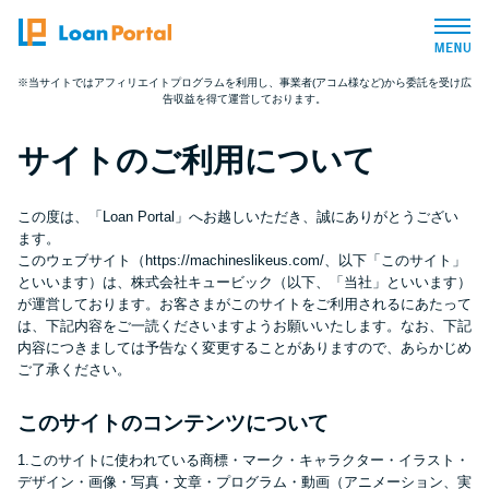
※当サイトではアフィリエイトプログラムを利用し、事業者(アコム様など)から委託を受け広
告収益を得て運営しております。
トップページ
サイトのご利用について
おすすめコンテンツ
この度は、「Loan Portal」へお越しいただき、誠にありがとうござい
総合人気ランキング
ます。
このウェブサイト（https://machineslikeus.com/、以下「このサイト」
といいます）は、株式会社キュービック（以下、「当社」といいます）
とにかくすぐ借りたい方向け
が運営しております。お客さまがこのサイトをご利用されるにあたって
は、下記内容をご一読くださいますようお願いいたします。なお、下記
内容につきましては予告なく変更することがありますので、あらかじめ
バレずに借りたい方向け
ご了承ください。
このサイトのコンテンツについて
審査が不安な方向け
1.このサイトに使われている商標・マーク・キャラクター・イラスト・
デザイン・画像・写真・文章・プログラム・動画（アニメーション、実