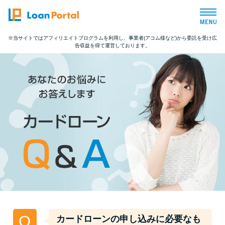
※当サイトではアフィリエイトプログラムを利用し、事業者(アコム様など)から委託を受け広
告収益を得て運営しております。
トップページ
おすすめコンテンツ
総合人気ランキング
とにかくすぐ借りたい方向け
バレずに借りたい方向け
審査が不安な方向け
Q
カードローンの申し込みに必要なも