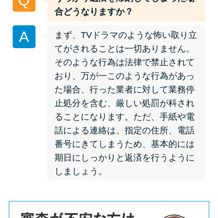
Q
申し込みブラックとは?判断の目
合どうなりますか？
安や審査に通らない理由
A
まず、TVドラマのような怖い取り立
ブラックでもお金を借りるに
てがされることは一切ありません。
は？3つの判断基準と工面法
そのような行為は法律で禁止されて
おり、万が一このような行為があっ
アコムはブラックでも審査に通
た場合、行った業者に対して業務停
る？ 自分がブラックか確かめる
止処分を含む、厳しい処罰が科され
方法
ることになります。ただ、手紙や電
話による連絡は、指定の住所、電話
アコムとレイクどっちがいい
番号にきてしまうため、基本的には
の？ カードローンの選び方を徹
期日にしっかりと返済を行うように
底解説！
しましょう。
プロミスの返済方法を徹底解
説！ もっとも便利でお得な返済