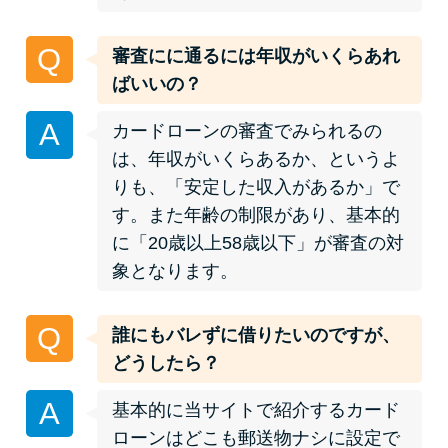
今月の家賃払えない…2ヵ月目に
は解決しないと危険な理由と対
Q
審査にに通るには年収がいくらあれ
処法3つ
ばいいの？
家賃払えないが強制退去は避け
A
カードローンの審査でみられるの
たい…市役所に相談より賢い方
は、年収がいくらあるか、というよ
法2選
りも、「安定した収入があるか」で
す。また年齢の制限があり、基本的
街金とは？絶対審査通る？借金
に「20歳以上58歳以下」が審査の対
に悩む人へ街金をおすすめしな
象となります。
い理由
Q
誰にもバレずに借りたいのですが、
質屋でお金を借りるには？年利
どうしたら？
やシステムをカードローンと比
較
A
基本的に当サイトで紹介するカード
ローンはどこも郵送物ナシに設定で