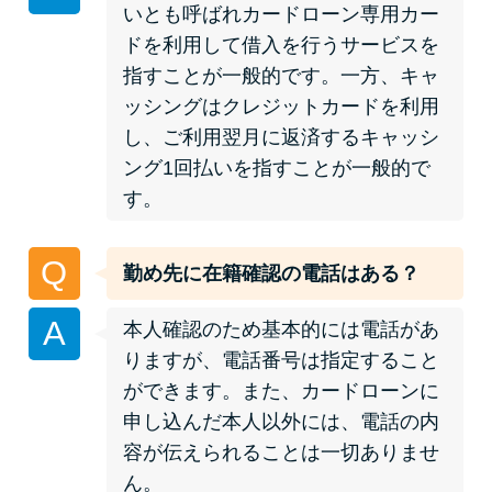
いとも呼ばれカードローン専用カー
ドを利用して借入を行うサービスを
特集ページ一覧
指すことが一般的です。一方、キャ
ッシングはクレジットカードを利用
種類や特徴で探す
し、ご利用翌月に返済するキャッシ
ング1回払いを指すことが一般的で
銀行カードローンを選ぶべき4つ
す。
の理由
Q
勤め先に在籍確認の電話はある？
無利息期間を利用して利息0円で
お金を借りる3つのポイント
A
本人確認のため基本的には電話があ
りますが、電話番号は指定すること
種類・特徴別一覧
ができます。また、カードローンに
申し込んだ本人以外には、電話の内
その他コラム
容が伝えられることは一切ありませ
ん。