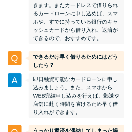
未成年でもお金を借りられる？
きます。またカードレスで借りられ
学生がお金を借りる方法があ
るカードローンに申し込めば、スマ
る？
ホや、すでに持っている銀行のキャ
ッシュカードから借り入れ、返済が
できるので、おすすめです。
学生がお金を借りる方法は？親
へのバレにくさや将来への影響
を解説
Q
できるだけ早く借りるためにはどう
したら？
ソフト闇金とは？悪質な手口に
A
即日融資可能なカードローンに申し
は要注意！
込みましょう。また、スマホから
WEB完結申し込みを行えば、郵送や
090金融（闇金）からお金を借り
店舗に赴く時間を省けるため早く借
てはいけない理由と借りた場合
り入れができます。
の対処法
うっかり返済を滞納してしまった場