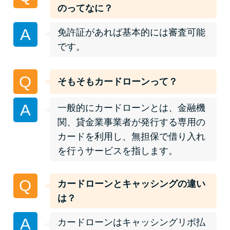
便利なコンテンツ
のってなに？
A
カードローン診断
免許証があれば基本的には審査可能
です。
カードローンQ&A
Q
そもそもカードローンって？
特集ページ
A
一般的にカードローンとは、金融機
リボ払いをそのまま払いきると
関、貸金業事業者が発行する専用の
損！
カードを利用し、無担保で借り入れ
を行うサービスを指します。
カードローンの見直しで40万円
得した話
Q
カードローンとキャッシングの違い
は？
最速！最短40分で借りられるカ
A
カードローンはキャッシングリボ払
ードローン