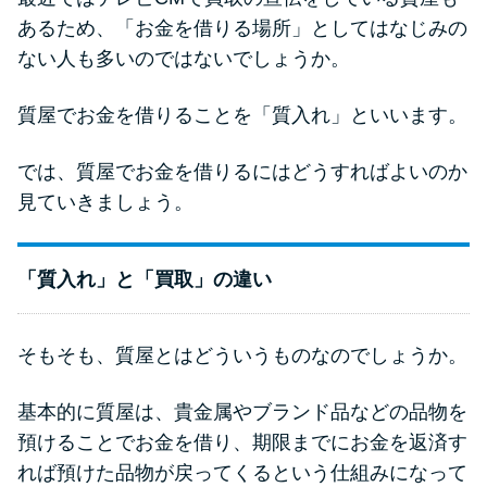
申し込みブラックとは?判断の目
あるため、「お金を借りる場所」としてはなじみの
安や審査に通らない理由
ない人も多いのではないでしょうか。
ブラックでもお金を借りるに
質屋でお金を借りることを「質入れ」といいます。
は？3つの判断基準と工面法
では、質屋でお金を借りるにはどうすればよいのか
アコムはブラックでも審査に通
見ていきましょう。
る？ 自分がブラックか確かめる
方法
「質入れ」と「買取」の違い
アコムとレイクどっちがいい
の？ カードローンの選び方を徹
そもそも、質屋とはどういうものなのでしょうか。
底解説！
基本的に質屋は、貴金属やブランド品などの品物を
預けることでお金を借り、期限までにお金を返済す
プロミスの返済方法を徹底解
説！ もっとも便利でお得な返済
れば預けた品物が戻ってくるという仕組みになって