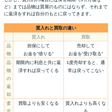
ど）までは品物は質屋のものにはならず、それまで
に返済をすれば自分のもとに戻ってきます。
質入れと買取の違い
質入れ
買取
品
担保にして
売却して
物
お金を”借りる”
お金を”受け取る”
品
期限内に利息と共に返
1度売却すると、通
物
済すれば戻ってくる
常は戻ってこない
の
返
却
査
買取よりも安くなる
質入れよりも高くな
定
る