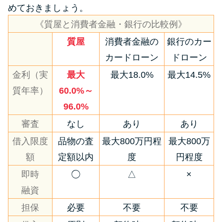
めておきましょう。
《質屋と消費者金融・銀行の比較例》
質屋
消費者金融の
銀行のカー
カードローン
ドローン
金利（実
最大
最大18.0%
最大14.5%
質年率）
60.0%～
96.0%
審査
なし
あり
あり
借入限度
品物の査
最大800万円程
最大800万
額
定額以内
度
円程度
即時
◯
△
×
融資
担保
必要
不要
不要