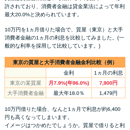
許されており、消費者金融は貸金業法によって年利
最大20.0%と決められています。
特集ページ一覧
10万円を1ヵ月借りた場合で、質屋（東京）と大手
種類や特徴で探す
消費者金融の1ヵ月の利息を比較してみました。(一
般的な利率を採用して比較しています。)
銀行カードローンを選ぶべき4つ
の理由
東京の質屋と大手消費者金融金利比較（例）
金利
1ヵ月の利息
無利息期間を利用して利息0円で
お金を借りる3つのポイント
東京の某質屋
月7.9%(年96.0%)
7,900円
大手消費者金融
最大年18.0％
1,479円
種類・特徴別一覧
10万円借りた場合、なんと1ヵ月で利息が約6,400
その他コラム
円も高くなってしまいます。
イメージはつかめたでしょうか。質屋で借りると利