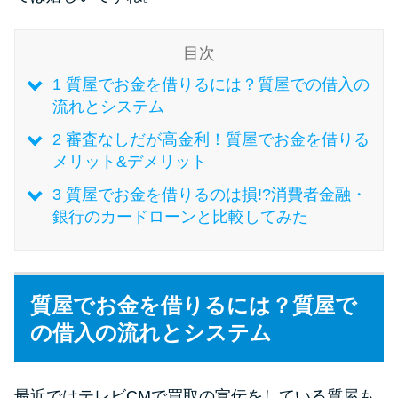
未成年でもお金を借りられる？
学生がお金を借りる方法があ
目次
る？
1
質屋でお金を借りるには？質屋での借入の
流れとシステム
学生がお金を借りる方法は？親
へのバレにくさや将来への影響
2
審査なしだが高金利！質屋でお金を借りる
を解説
メリット&デメリット
3
質屋でお金を借りるのは損!?消費者金融・
銀行のカードローンと比較してみた
ソフト闇金とは？悪質な手口に
は要注意！
090金融（闇金）からお金を借り
質屋でお金を借りるには？質屋で
てはいけない理由と借りた場合
の借入の流れとシステム
の対処法
最近ではテレビCMで買取の宣伝をしている質屋も