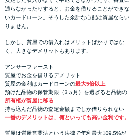
安定した収入がなくて申込できなかったり、審査に
便利なコンテンツ
通らなかったりすると、お金を借りることができな
いカードローン。そうした余計な心配は質屋ならい
カードローン診断
りません。
カードローンQ&A
しかし、質屋での借入れはメリットばかりではな
く、大きなデメリットもあります。
特集ページ
アンサーファースト
リボ払いをそのまま払いきると
質屋でお金を借りるデメリット
損！
質屋の金利はカードローンの
最大5倍以上
預けた品物の保管期限（3ヵ月）を過ぎると品物の
カードローンの見直しで40万円
所有権が質屋に移る
得した話
持ち込んだ品物の査定金額までしか借りられない
一番のデメリットは、何といっても高い金利です。
最速！最短40分で借りられるカ
ードローン
質屋は質屋営業法という法律で年利最大109.5%が