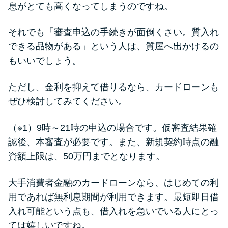
今月の家賃払えない…2ヵ月目に
息がとても高くなってしまうのですね。
は解決しないと危険な理由と対
処法3つ
それでも「審査申込の手続きが面倒くさい。質入れ
できる品物がある」という人は、質屋へ出かけるの
家賃払えないが強制退去は避け
もいいでしょう。
たい…市役所に相談より賢い方
法2選
ただし、金利を抑えて借りるなら、カードローンも
ぜひ検討してみてください。
街金とは？絶対審査通る？借金
（※1）9時～21時の申込の場合です。仮審査結果確
に悩む人へ街金をおすすめしな
認後、本審査が必要です。また、新規契約時点の融
い理由
資額上限は、50万円までとなります。
質屋でお金を借りるには？年利
大手消費者金融のカードローンなら、はじめての利
やシステムをカードローンと比
用であれば無利息期間が利用できます。最短即日借
較
入れ可能という点も、借入れを急いでいる人にとっ
ては嬉しいですね。