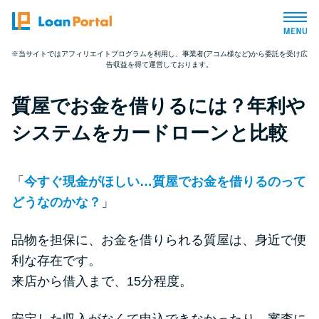
※当サイトではアフィリエイトプログラムを利用し、事業者(アコム様など)から委託を受け広
告収益を得て運営しております。
トップページ
質屋でお金を借りるには？年利や
おすすめコンテンツ
システムをカードローンと比較
総合人気ランキング
「
今すぐ現金がほしい…質屋でお金を借りるのって
とにかくすぐ借りたい方向け
どうなのかな？
」
品物を担保に、お金を借りられる質屋は、身近で便
バレずに借りたい方向け
利な存在です。
来店から借入まで、15分程度。
審査が不安な方向け