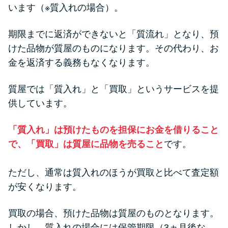
方法はどれ？
います（※質入れの場合）。
期限までに返済ができないと「質流れ」となり、預
年収が低い＆他社借入があると
けた品物が質屋のものになります。その代わり、お
落ちる？バンクイックの口コミ
金を返済する義務もなくなります。
を分析
質屋では「質入れ」と「買取」というサービスを提
みずほ銀行カードローンの問い
供しています。
合わせ先とシーン別の問い合わ
せ方法
「質入れ」は預けたものを担保にお金を借りること
で、「買取」は質屋に品物を売ること
です。
ただし、通常は質入れのほうが買取と比べて査定額
が安くなります。
買取の場合、預けた品物は質屋のものとなります。
しかし、質入れの場合には保管期限（3ヵ月後な