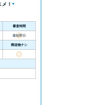
スメ！
審査時間
最短即日
郵送物ナシ