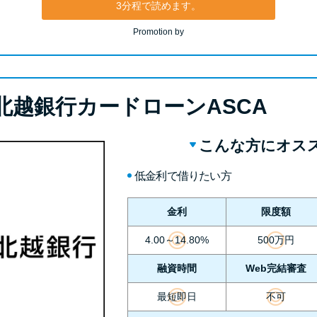
3分程で読めます。
Promotion by
北越銀行カードローンASCA
こんな方にオス
低金利で借りたい方
金利
限度額
4.00～14.80%
500万円
融資時間
Web完結審査
最短即日
不可