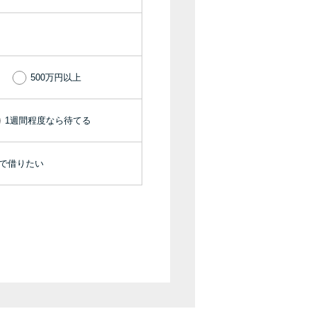
種類・特徴別一覧
その他コラム
500万円以上
今月の家賃払えない…2ヵ月目には解決しない
と危険な理由と対処法3つ
1週間程度なら待てる
家賃払えないが強制退去は避けたい…市役所に
機で借りたい
相談より賢い方法2選
街金とは？絶対審査通る？借金に悩む人へ街金
をおすすめしない理由
質屋でお金を借りるには？年利やシステムをカ
ードローンと比較