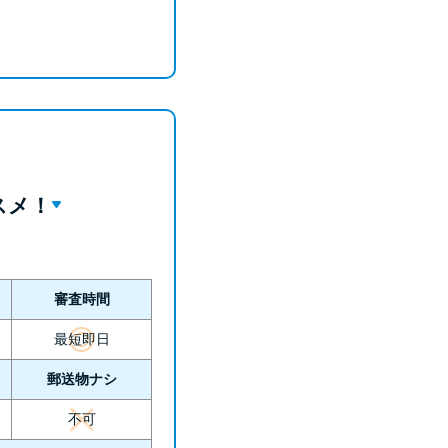
スメ！
審査時間
最短即日
郵送物ナシ
不可