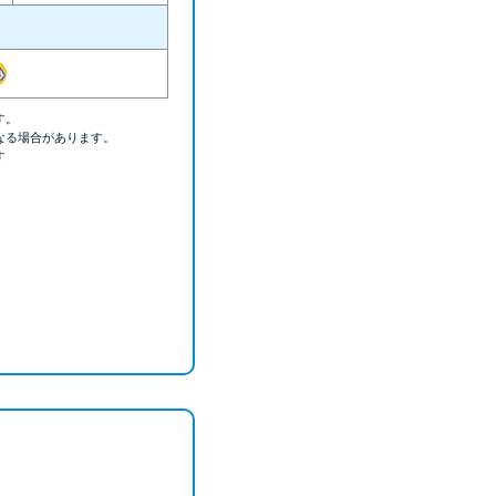
ラックか確かめる方法
アコムとレイクどっちがいいの？ カードロー
ンの選び方を徹底解説！
す。
なる場合があります。
プロミスの返済方法を徹底解説！ もっとも便
す
利でお得な返済方法はどれ？
年収が低い＆他社借入があると落ちる？バンク
イックの口コミを分析
みずほ銀行カードローンの問い合わせ先とシー
ン別の問い合わせ方法