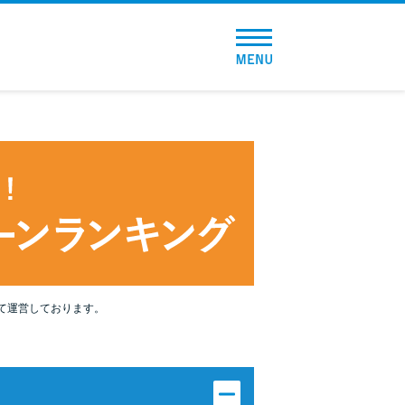
トップページ
おすすめコンテンツ
総合人気ランキング
とにかくすぐ借りたい方向け
バレずに借りたい方向け
審査が不安な方向け
て運営しております。
便利なコンテンツ
カードローン診断