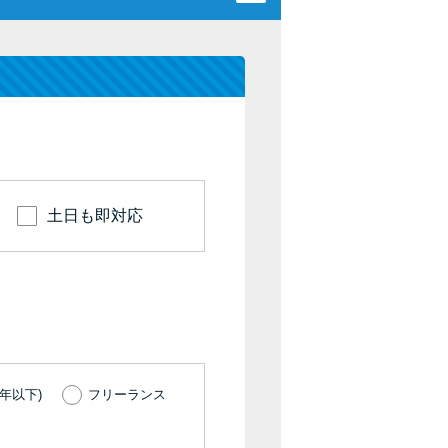
カードローンQ&A
特集ページ
リボ払いをそのまま払いきると損！
カードローンの見直しで40万円得した話
土日も即対応
最速！最短40分で借りられるカードローン
特集ページ一覧
種類や特徴で探す
銀行カードローンを選ぶべき4つの理由
年以下)
フリーランス
無利息期間を利用して利息0円でお金を借りる3
つのポイント