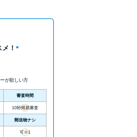
未成年でもお金を借りられる？学生がお金を借
りる方法がある？
学生がお金を借りる方法は？親へのバレにくさ
や将来への影響を解説
スメ！
ソフト闇金とは？悪質な手口には要注意！
090金融（闇金）からお金を借りてはいけない
理由と借りた場合の対処法
ローが欲しい方
申し込みブラックとは?判断の目安や審査に通
らない理由
審査時間
10秒簡易審査
ブラックでもお金を借りるには？3つの判断基
準と工面法
郵送物ナシ
可※1
アコムはブラックでも審査に通る？ 自分がブ