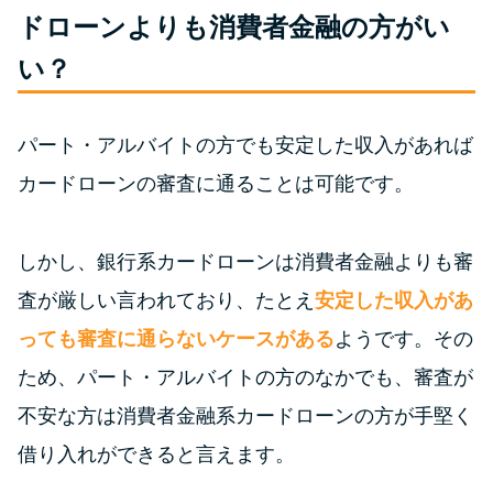
便利なコンテンツ
ドローンよりも消費者金融の方がい
い？
カードローン診断
カードローンQ&A
パート・アルバイトの方でも安定した収入があれば
カードローンの審査に通ることは可能です。
特集ページ
リボ払いをそのまま払いきると
しかし、銀行系カードローンは消費者金融よりも審
損！
査が厳しい言われており、たとえ
安定した収入があ
っても審査に通らないケースがある
ようです。その
カードローンの見直しで40万円
ため、パート・アルバイトの方のなかでも、審査が
得した話
不安な方は消費者金融系カードローンの方が手堅く
借り入れができると言えます。
最速！最短40分で借りられるカ
ードローン