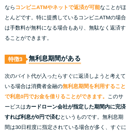
未成年でもお金を借りられる？
なら
コンビニATMやネットで返済が可能
なことがほ
学生がお金を借りる方法があ
とんどです。特に提携しているコンビニATMの場合
る？
は手数料が無料になる場合もあり、無駄なく返済す
ることができます。
学生がお金を借りる方法は？親
へのバレにくさや将来への影響
を解説
無利息期間がある
特徴
ソフト闇金とは？悪質な手口に
次のバイト代が入ったらすぐに返済しようと考えて
は要注意！
いる場合は消費者金融の
無利息期間を利用すること
で利息0円でお金を借りることができます。
このサ
090金融（闇金）からお金を借り
てはいけない理由と借りた場合
ービスは
カードローン会社が指定した期間内に完済
の対処法
すれば利息が0円で済む
というものです。無利息期
間は30日程度に指定されている場合が多く、すぐに