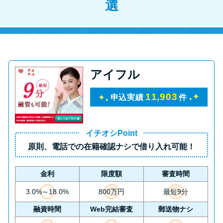
選
アイフル
11,903
申込実績
件
イチオシPoint
原則、
電話での在籍確認ナシ
で借り入れ可能！
金利
限度額
審査時間
3.0%～18.0%
800万円
最短9分
融資時間
Web完結審査
郵送物ナシ