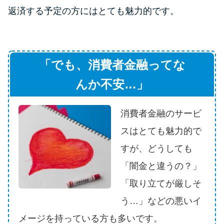
申し込みブラックとは?判断の目
返済する予定の方にはとても魅力的です。
安や審査に通らない理由
ブラックでもお金を借りるに
は？3つの判断基準と工面法
「でも、消費者金融ってな
んか不安…」
アコムはブラックでも審査に通
る？ 自分がブラックか確かめる
消費者金融のサービ
方法
スはとても魅力的で
アコムとレイクどっちがいい
すが、どうしても
の？ カードローンの選び方を徹
「闇金と違うの？」
底解説！
「取り立てが厳しそ
う…」などの悪いイ
プロミスの返済方法を徹底解
説！ もっとも便利でお得な返済
メージを持っている方も多いです。