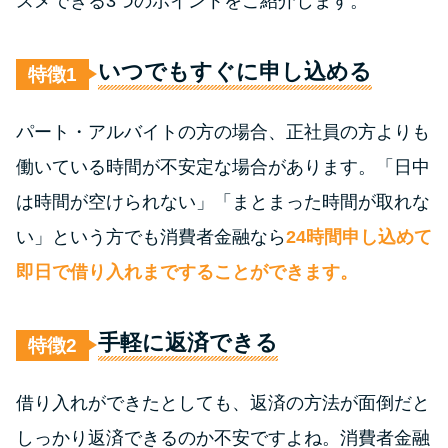
スメできる3つのポイントをご紹介します。
今月の家賃払えない…2ヵ月目に
は解決しないと危険な理由と対
処法3つ
いつでもすぐに申し込める
特徴
家賃払えないが強制退去は避け
パート・アルバイトの方の場合、正社員の方よりも
たい…市役所に相談より賢い方
働いている時間が不安定な場合があります。「日中
法2選
は時間が空けられない」「まとまった時間が取れな
街金とは？絶対審査通る？借金
い」という方でも消費者金融なら
24時間申し込めて
に悩む人へ街金をおすすめしな
即日で借り入れまですることができます。
い理由
手軽に返済できる
特徴
質屋でお金を借りるには？年利
やシステムをカードローンと比
較
借り入れができたとしても、返済の方法が面倒だと
しっかり返済できるのか不安ですよね。消費者金融