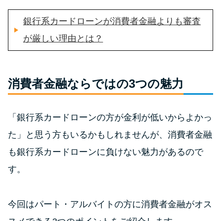
銀行系カードローンが消費者金融よりも審査
特集ページ一覧
が厳しい理由とは？
種類や特徴で探す
銀行カードローンを選ぶべき4つ
消費者金融ならではの3つの魅力
の理由
「銀行系カードローンの方が金利が低いからよかっ
無利息期間を利用して利息0円で
た」と思う方もいるかもしれませんが、消費者金融
お金を借りる3つのポイント
も銀行系カードローンに負けない魅力があるので
種類・特徴別一覧
す。
その他コラム
今回はパート・アルバイトの方に消費者金融がオス