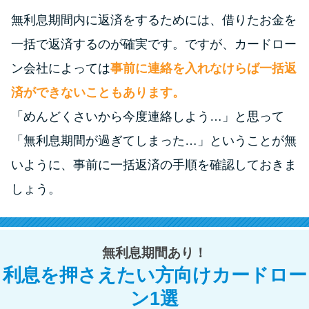
申し込みブラックとは?判断の目
安や審査に通らない理由
無利息期間内に返済をするためには、借りたお金を
一括で返済するのが確実です。ですが、カードロー
ブラックでもお金を借りるに
ン会社によっては
事前に連絡を入れなけらば一括返
は？3つの判断基準と工面法
済ができないこともあります。
「めんどくさいから今度連絡しよう…」と思って
アコムはブラックでも審査に通
「無利息期間が過ぎてしまった…」ということが無
る？ 自分がブラックか確かめる
方法
いように、事前に一括返済の手順を確認しておきま
しょう。
アコムとレイクどっちがいい
の？ カードローンの選び方を徹
底解説！
無利息期間あり！
利息を押さえたい方向けカードロー
プロミスの返済方法を徹底解
ン1選
説！ もっとも便利でお得な返済