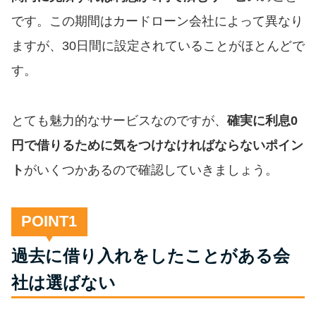
です。この期間はカードローン会社によって異なり
特集ページ一覧
ますが、30日間に設定されていることがほとんどで
す。
種類や特徴で探す
銀行カードローンを選ぶべき4つ
とても魅力的なサービスなのですが、
確実に利息0
の理由
円で借りるために気をつけなければならないポイン
ト
がいくつかあるので確認していきましょう。
無利息期間を利用して利息0円で
お金を借りる3つのポイント
POINT
種類・特徴別一覧
過去に借り入れをしたことがある会
社は選ばない
その他コラム