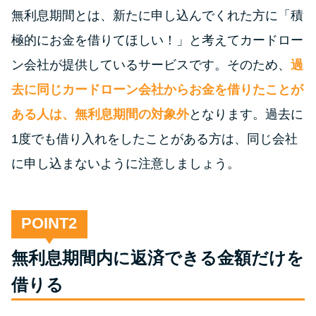
今月の家賃払えない…2ヵ月目に
無利息期間とは、新たに申し込んでくれた方に「積
は解決しないと危険な理由と対
処法3つ
極的にお金を借りてほしい！」と考えてカードロー
ン会社が提供しているサービスです。そのため、
過
家賃払えないが強制退去は避け
去に同じカードローン会社からお金を借りたことが
たい…市役所に相談より賢い方
ある人は、無利息期間の対象外
となります。過去に
法2選
1度でも借り入れをしたことがある方は、同じ会社
に申し込まないように注意しましょう。
街金とは？絶対審査通る？借金
に悩む人へ街金をおすすめしな
い理由
POINT
質屋でお金を借りるには？年利
無利息期間内に返済できる金額だけを
やシステムをカードローンと比
借りる
較