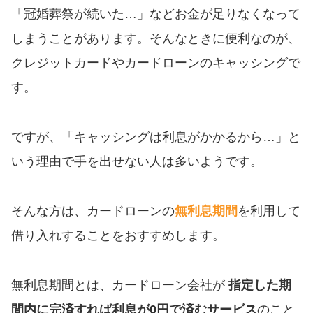
便利なコンテンツ
「冠婚葬祭が続いた…」などお金が足りなくなって
しまうことがあります。そんなときに便利なのが、
カードローン診断
クレジットカードやカードローンのキャッシングで
す。
カードローンQ&A
特集ページ
ですが、「キャッシングは利息がかかるから…」と
いう理由で手を出せない人は多いようです。
リボ払いをそのまま払いきると
損！
そんな方は、カードローンの
無利息期間
を利用して
カードローンの見直しで40万円
借り入れすることをおすすめします。
得した話
無利息期間とは、カードローン会社が
指定した期
最速！最短40分で借りられるカ
ードローン
間内に完済すれば利息が0円で済むサービス
のこと