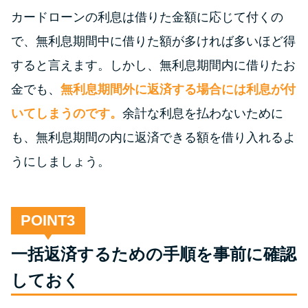
未成年でもお金を借りられる？
カードローンの利息は借りた金額に応じて付くの
学生がお金を借りる方法があ
で、無利息期間中に借りた額が多ければ多いほど得
る？
すると言えます。しかし、無利息期間内に借りたお
金でも、
無利息期間外に返済する場合には利息が付
学生がお金を借りる方法は？親
へのバレにくさや将来への影響
いてしまうのです。
余計な利息を払わないために
を解説
も、無利息期間の内に返済できる額を借り入れるよ
うにしましょう。
ソフト闇金とは？悪質な手口に
は要注意！
POINT
090金融（闇金）からお金を借り
てはいけない理由と借りた場合
一括返済するための手順を事前に確認
の対処法
しておく