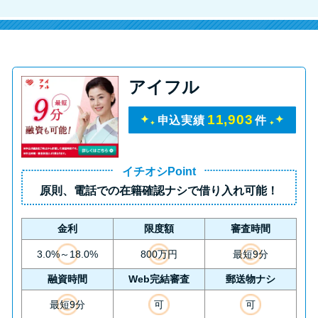
方法はどれ？
年収が低い＆他社借入があると
落ちる？バンクイックの口コミ
アイフル
を分析
11,903
申込実績
件
みずほ銀行カードローンの問い
合わせ先とシーン別の問い合わ
せ方法
イチオシPoint
原則、
電話での在籍確認ナシ
で借り入れ可能！
金利
限度額
審査時間
3.0%～18.0%
800万円
最短9分
融資時間
Web完結審査
郵送物ナシ
最短9分
可
可