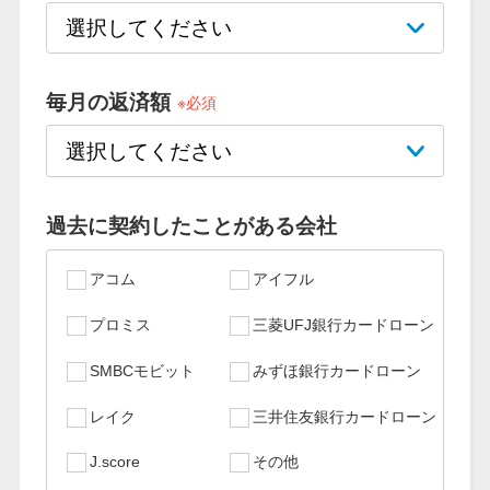
特集ページ一覧
毎月の返済額
※必須
種類や特徴で探す
銀行カードローンを選ぶべき4つ
の理由
過去に契約したことがある会社
無利息期間を利用して利息0円で
アコム
アイフル
お金を借りる3つのポイント
プロミス
三菱UFJ銀行カードローン
SMBCモビット
みずほ銀行カードローン
種類・特徴別一覧
レイク
三井住友銀行カードローン
その他コラム
J.score
その他