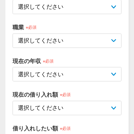
便利なコンテンツ
カードローン診断
職業
※必須
カードローンQ&A
特集ページ
現在の年収
※必須
リボ払いをそのまま払いきると
損！
現在の借り入れ額
※必須
カードローンの見直しで40万円
得した話
最速！最短40分で借りられるカ
借り入れしたい額
※必須
ードローン