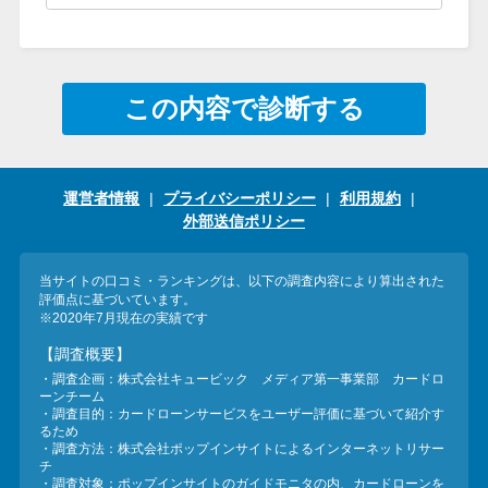
今月の家賃払えない…2ヵ月目に
は解決しないと危険な理由と対
処法3つ
この内容で診断する
家賃払えないが強制退去は避け
たい…市役所に相談より賢い方
法2選
運営者情報
プライバシーポリシー
利用規約
外部送信ポリシー
街金とは？絶対審査通る？借金
に悩む人へ街金をおすすめしな
当サイトの口コミ・ランキングは、以下の調査内容により算出された
評価点に基づいています。
い理由
※2020年7月現在の実績です
【調査概要】
質屋でお金を借りるには？年利
・調査企画：株式会社キュービック メディア第一事業部 カードロ
ーンチーム
やシステムをカードローンと比
・調査目的：カードローンサービスをユーザー評価に基づいて紹介す
るため
較
・調査方法：株式会社ポップインサイトによるインターネットリサー
チ
・調査対象：ポップインサイトのガイドモニタの内、カードローンを