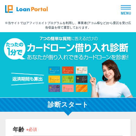
※当サイトではアフィリエイトプログラムを利用し、事業者(アコム様など)から委託を受け広
告収益を得て運営しております。
トップページ
おすすめコンテンツ
総合人気ランキング
とにかくすぐ借りたい方向け
バレずに借りたい方向け
診断スタート
審査が不安な方向け
年齢
※必須