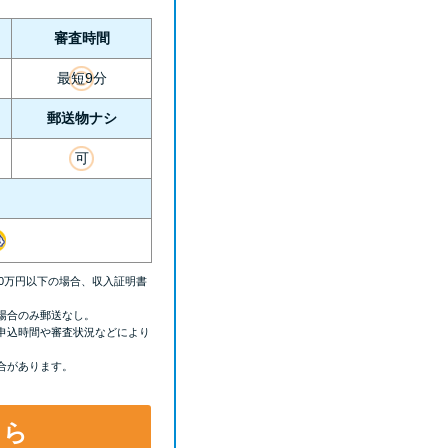
審査時間
最短9分
郵送物ナシ
可
00万円以下の場合、収入証明書
場合のみ郵送なし。
申込時間や審査状況などにより
合があります。
ちら