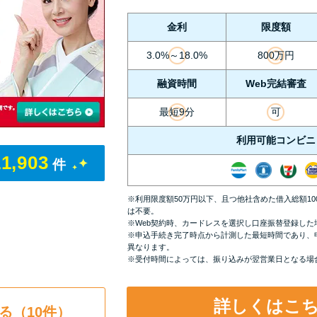
金利
限度額
3.0%～18.0%
800万円
融資時間
Web完結審査
最短9分
可
利用可能コンビニ
11,903
件
※利用限度額50万円以下、且つ他社含めた借入総額1
は不要。
※Web契約時、カードレスを選択し口座振替登録した
※申込手続き完了時点から計測した最短時間であり、
異なります。
※受付時間によっては、振り込みが翌営業日となる場
詳しくはこ
る（10件）