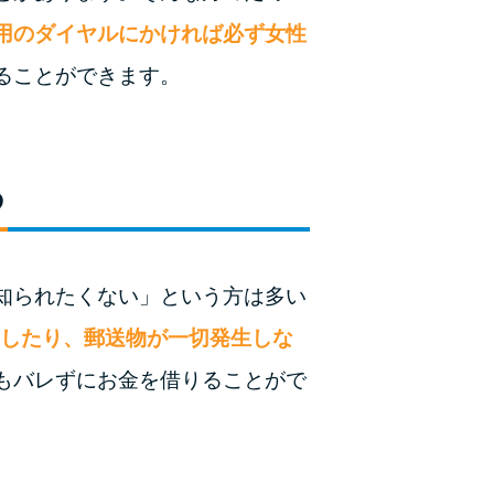
未成年でもお金を借りられる？学生がお金を借
用のダイヤルにかければ必ず女性
りる方法がある？
ることができます。
学生がお金を借りる方法は？親へのバレにくさ
や将来への影響を解説
ソフト闇金とは？悪質な手口には要注意！
る
090金融（闇金）からお金を借りてはいけない
理由と借りた場合の対処法
知られたくない」という方は多い
申し込みブラックとは?判断の目安や審査に通
結したり、郵送物が一切発生しな
らない理由
もバレずにお金を借りることがで
ブラックでもお金を借りるには？3つの判断基
準と工面法
アコムはブラックでも審査に通る？ 自分がブ