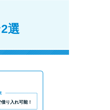
！
2選
t
で借り入れ可能！