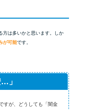
ラックか確かめる方法
アコムとレイクどっちがいいの？ カードロー
ンの選び方を徹底解説！
る方は多いかと思います。しか
プロミスの返済方法を徹底解説！ もっとも便
利でお得な返済方法はどれ？
みが可能
です。
年収が低い＆他社借入があると落ちる？バンク
イックの口コミを分析
みずほ銀行カードローンの問い合わせ先とシー
安…」
ン別の問い合わせ方法
ですが、どうしても「闇金