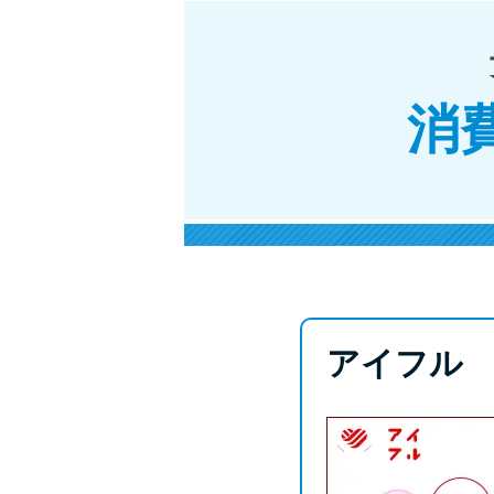
消
アイフル