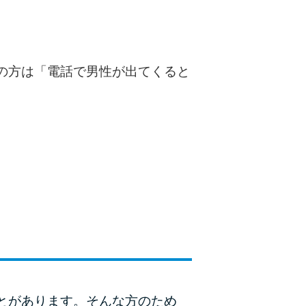
種類・特徴別一覧
その他コラム
の方は「電話で男性が出てくると
今月の家賃払えない…2ヵ月目には解決しない
と危険な理由と対処法3つ
家賃払えないが強制退去は避けたい…市役所に
相談より賢い方法2選
街金とは？絶対審査通る？借金に悩む人へ街金
をおすすめしない理由
質屋でお金を借りるには？年利やシステムをカ
ードローンと比較
とがあります。そんな方のため