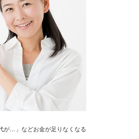
カードローンQ&A
特集ページ
リボ払いをそのまま払いきると損！
カードローンの見直しで40万円得した話
最速！最短40分で借りられるカードローン
特集ページ一覧
種類や特徴で探す
銀行カードローンを選ぶべき4つの理由
代が…」などお金が足りなくなる
無利息期間を利用して利息0円でお金を借りる3
つのポイント