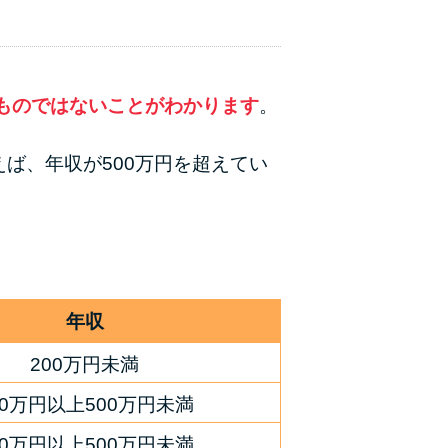
ラックか確かめる方法
アコムとレイクどっちがいいの？ カードロー
ンの選び方を徹底解説！
ものではないことがわかります
。
プロミスの返済方法を徹底解説！ もっとも便
ば、年収が500万円を超えてい
利でお得な返済方法はどれ？
年収が低い＆他社借入があると落ちる？バンク
イックの口コミを分析
みずほ銀行カードローンの問い合わせ先とシー
年収
ン別の問い合わせ方法
200万円未満
00万円以上500万円未満
00万円以上500万円未満