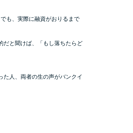
カードローンQ&A
。でも、実際に融資がおりるまで
特集ページ
リボ払いをそのまま払いきると損！
的だと聞けば、「もし落ちたらど
カードローンの見直しで40万円得した話
最速！最短40分で借りられるカードローン
った人、両者の生の声がバンクイ
特集ページ一覧
種類や特徴で探す
銀行カードローンを選ぶべき4つの理由
無利息期間を利用して利息0円でお金を借りる3
つのポイント