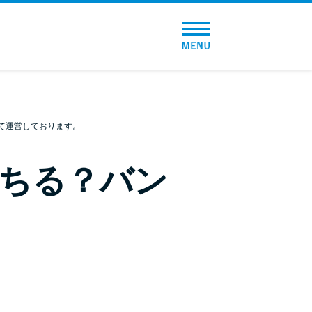
トップページ
おすすめコンテンツ
総合人気ランキング
て運営しております。
とにかくすぐ借りたい方向け
ちる？バン
バレずに借りたい方向け
審査が不安な方向け
便利なコンテンツ
カードローン診断