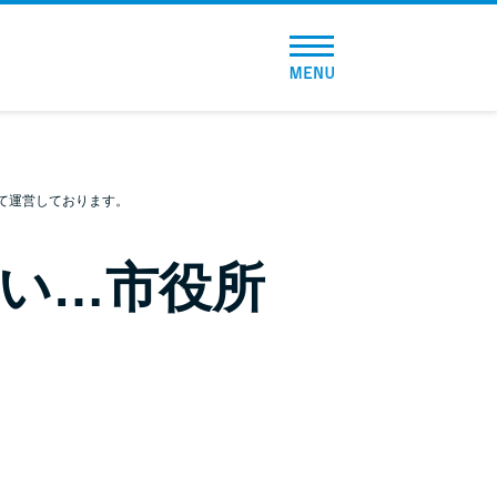
トップページ
おすすめコンテンツ
総合人気ランキング
て運営しております。
とにかくすぐ借りたい方向け
い…市役所
バレずに借りたい方向け
審査が不安な方向け
便利なコンテンツ
カードローン診断