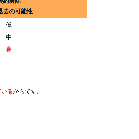
契約解除
ラックか確かめる方法
退去の可能性
アコムとレイクどっちがいいの？ カードロー
低
ンの選び方を徹底解説！
中
プロミスの返済方法を徹底解説！ もっとも便
高
利でお得な返済方法はどれ？
年収が低い＆他社借入があると落ちる？バンク
イックの口コミを分析
ている
からです。
みずほ銀行カードローンの問い合わせ先とシー
ン別の問い合わせ方法