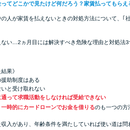
金ってどこかで見たけど何だろう？家賃払ってもらえ
の人が家賃を払えないときの対処方法について、｢社
えない…2ヵ月目には解決すべき危険な理由と対処法3
た結果》
の援助制度はある
ないと受け取れない
に通って求職活動をしなければ受給できない
、
一時的にカードローンでお金を借りる
のも一つの方
た収入があり、年齢条件を満たしていれば使い道は問