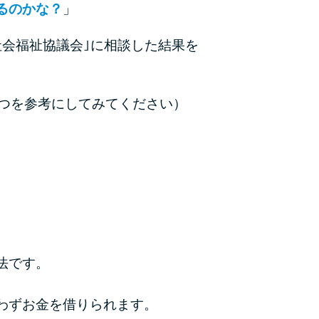
るのかな？
」
カードローンQ&A
会福祉協議会｣に相談した結果を
特集ページ
リボ払いをそのまま払いきると損！
つ
を参考にしてみてください）
カードローンの見直しで40万円得した話
最速！最短40分で借りられるカードローン
特集ページ一覧
種類や特徴で探す
銀行カードローンを選ぶべき4つの理由
法です。
無利息期間を利用して利息0円でお金を借りる3
わずお金を借りられます。
つのポイント