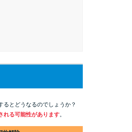
未成年でもお金を借りられる？学生がお金を借
りる方法がある？
学生がお金を借りる方法は？親へのバレにくさ
や将来への影響を解説
ソフト闇金とは？悪質な手口には要注意！
090金融（闇金）からお金を借りてはいけない
理由と借りた場合の対処法
申し込みブラックとは?判断の目安や審査に通
らない理由
するとどうなるのでしょうか？
ブラックでもお金を借りるには？3つの判断基
される可能性があります
。
準と工面法
アコムはブラックでも審査に通る？ 自分がブ