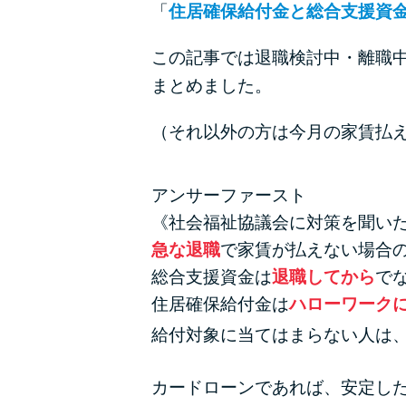
「
住居確保給付金と総合支援資
この記事では退職検討中・離職中
まとめました。
（それ以外の方は
今月の家賃払
アンサーファースト
《社会福祉協議会に対策を聞い
急な退職
で家賃が払えない場合
総合支援資金は
退職してから
で
住居確保給付金は
ハローワーク
給付対象に当てはまらない人は
カードローンであれば、安定し