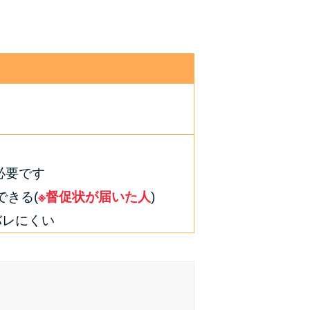
種類・特徴別一覧
その他コラム
今月の家賃払えない…2ヵ月目には解決しない
と危険な理由と対処法3つ
家賃払えないが強制退去は避けたい…市役所に
相談より賢い方法2選
必要です
きる(
※督促状が届いた人
)
街金とは？絶対審査通る？借金に悩む人へ街金
バレにくい
をおすすめしない理由
質屋でお金を借りるには？年利やシステムをカ
ードローンと比較