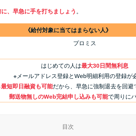
前に、早急に手を打ちましょう
。
《給付対象に当てはまらない人》
プロミス
はじめての人は
最大30日間無利息
※メールアドレス登録とWeb明細利用の登録が
ら最短即日融資も可能
だから、早急に強制退去を回避で
郵送物無しのWeb完結申し込みも可能
で周りに
目次