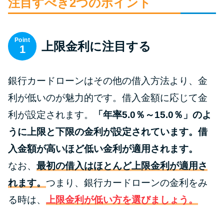
申し込みブラックとは?判断の目
注目すべき2つのポイント
安や審査に通らない理由
Point
上限金利に注目する
ブラックでもお金を借りるに
1
は？3つの判断基準と工面法
銀行カードローンはその他の借入方法より、金
アコムはブラックでも審査に通
利が低いのが魅力的です。借入金額に応じて金
る？ 自分がブラックか確かめる
利が設定されます。
「年率5.0％～15.0％」のよ
方法
うに上限と下限の金利が設定されています。借
アコムとレイクどっちがいい
入金額が高いほど低い金利が適用されます。
の？ カードローンの選び方を徹
なお、
最初の借入はほとんど上限金利が適用さ
底解説！
れます。
つまり、銀行カードローンの金利をみ
る時は、
上限金利が低い方を選びましょう。
プロミスの返済方法を徹底解
説！ もっとも便利でお得な返済