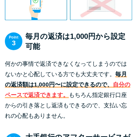
今月の家賃払えない…2ヵ月目に
は解決しないと危険な理由と対
処法3つ
毎月の返済は1,000円から設定
家賃払えないが強制退去は避け
Point
3
たい…市役所に相談より賢い方
可能
法2選
何かの事情で返済できなくなってしまうのでは
街金とは？絶対審査通る？借金
ないかと心配している方でも大丈夫です。
毎月
に悩む人へ街金をおすすめしな
の返済額は1,000円〜に設定できるので、
自分の
い理由
ペースで返済できます。
もちろん指定銀行口座
からの引き落とし返済もできるので、支払い忘
質屋でお金を借りるには？年利
やシステムをカードローンと比
れの心配もありません。
較