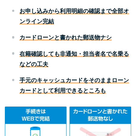
お申し込みから利用明細の確認まで全部オ
特集ページ一覧
ンライン完結
種類や特徴で探す
カードローンと書かれた郵送物ナシ
銀行カードローンを選ぶべき4つ
在籍確認しても非通知・担当者名で名乗る
の理由
などの工夫
無利息期間を利用して利息0円で
手元のキャッシュカードをそのままローン
お金を借りる3つのポイント
カードとして利用できるところも
種類・特徴別一覧
その他コラム