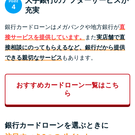
大手銀行のアフターサービスが
Point
未成年でもお金を借りられる？
4
充実
学生がお金を借りる方法があ
る？
銀行カードローンはメガバンクや地方銀行が
直
接サービスを提供しています。
また
実店舗で直
学生がお金を借りる方法は？親
へのバレにくさや将来への影響
接相談にのってもらえるなど、銀行だから提供
を解説
できる親切なサービス
もあります。
ソフト闇金とは？悪質な手口に
は要注意！
おすすめカードローン一覧はこち
ら
090金融（闇金）からお金を借り
てはいけない理由と借りた場合
の対処法
銀行カードローンを選ぶときに