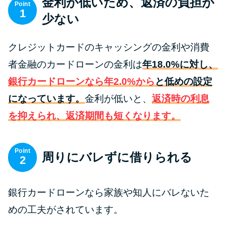
金利が低いため、返済の負担が
便利なコンテンツ
Point
1
少ない
カードローン診断
クレジットカードのキャッシングの金利や消費
カードローンQ&A
者金融のカードローンの金利は
年18.0%に対し、
銀行カードローンなら年2.0%から
と低めの設定
特集ページ
になっています。
金利が低いと、
返済時の利息
を抑えられ、返済期間も短くなります。
リボ払いをそのまま払いきると
損！
Point
周りにバレずに借りられる
2
カードローンの見直しで40万円
得した話
銀行カードローンなら家族や知人にバレないた
最速！最短40分で借りられるカ
めの工夫がされています。
ードローン