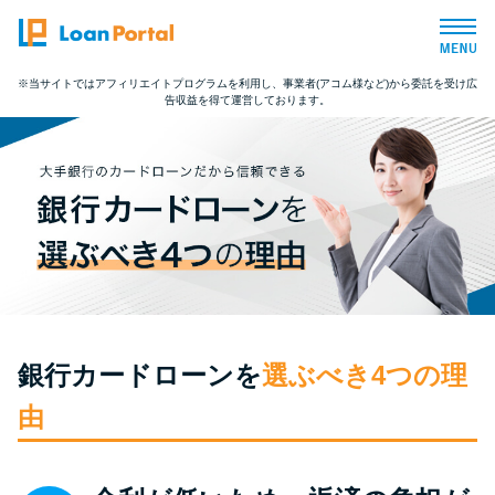
※当サイトではアフィリエイトプログラムを利用し、事業者(アコム様など)から委託を受け広
告収益を得て運営しております。
トップページ
おすすめコンテンツ
総合人気ランキング
とにかくすぐ借りたい方向け
銀行カードローンを
選ぶべき4つの理
バレずに借りたい方向け
由
審査が不安な方向け