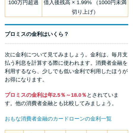
申し込みブラックとは?判断の目
100万円超過
借入後残高 × 1.99% （1000円未満
安や審査に通らない理由
切り上げ）
ブラックでもお金を借りるに
プロミスの金利はいくら？
は？3つの判断基準と工面法
アコムはブラックでも審査に通
次に金利について見てみましょう。金利は、毎月支
る？ 自分がブラックか確かめる
払う利息を計算する際に使われます。消費者金融を
方法
利用するなら、少しでも低い金利で利用したほうが
お得になります。
アコムとレイクどっちがいい
の？ カードローンの選び方を徹
プロミスの金利は年2.5％～18.0％
とされていま
底解説！
す。他の消費者金融とも比較してみましょう。
おもな消費者金融のカードローンの金利一覧
プロミスの返済方法を徹底解
説！ もっとも便利でお得な返済