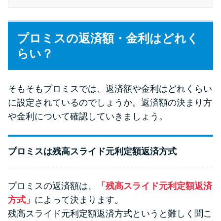
今月の家賃払えない…2ヵ月目に
は解決しないと危険な理由と対
処法3つ
プロミスの返済額・金利はどれく
らい？
家賃払えないが強制退去は避け
たい…市役所に相談より賢い方
法2選
そもそもプロミスでは、返済額や金利はどれくらい
に設定されているのでしょうか。返済額の決まり方
街金とは？絶対審査通る？借金
や金利について確認していきましょう。
に悩む人へ街金をおすすめしな
い理由
プロミスは残高スライド元利定額返済方式
質屋でお金を借りるには？年利
やシステムをカードローンと比
プロミスの返済額は、
「残高スライド元利定額返済
較
方式」
によって決まります。
残高スライド元利定額返済方式というと難しく聞こ