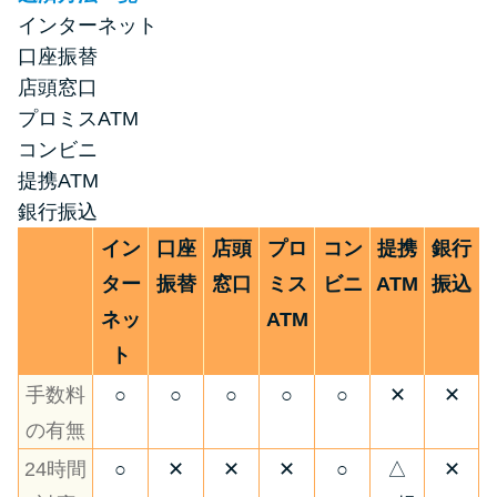
インターネット
口座振替
店頭窓口
プロミスATM
コンビニ
提携ATM
銀行振込
イン
口座
店頭
プロ
コン
提携
銀行
ター
振替
窓口
ミス
ビニ
ATM
振込
ネッ
ATM
ト
手数料
○
○
○
○
○
✕
✕
の有無
24時間
○
✕
✕
✕
○
△
✕