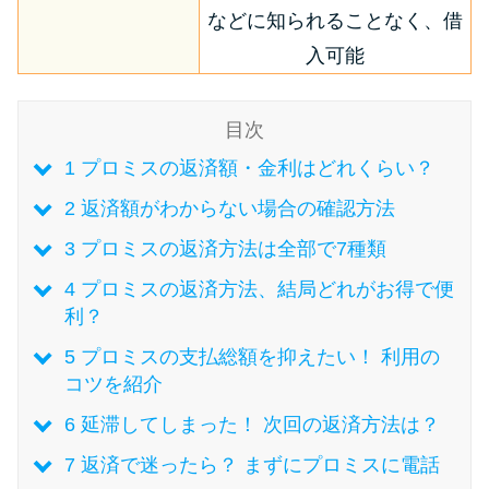
などに知られることなく、借
入可能
特集ページ一覧
種類や特徴で探す
目次
1
プロミスの返済額・金利はどれくらい？
銀行カードローンを選ぶべき4つ
の理由
2
返済額がわからない場合の確認方法
3
プロミスの返済方法は全部で7種類
無利息期間を利用して利息0円で
4
プロミスの返済方法、結局どれがお得で便
お金を借りる3つのポイント
利？
5
プロミスの支払総額を抑えたい！ 利用の
種類・特徴別一覧
コツを紹介
6
延滞してしまった！ 次回の返済方法は？
その他コラム
7
返済で迷ったら？ まずにプロミスに電話