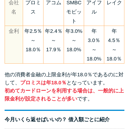
会社
プロミ
アコム
SMBC
アイフ
レイク
方法はどれ？
名
ス
モビッ
ル
ト
年収が低い＆他社借入があると
落ちる？バンクイックの口コミ
金利
年2.5％
年2.4％
年3.0%
年
年
を分析
～
～
～
3.0％
4.5％
18.0％
17.9％
18.0%
～
～
みずほ銀行カードローンの問い
18.0%
18.0％
合わせ先とシーン別の問い合わ
せ方法
他の消費者金融の上限金利が年18.0％であるのに対
して、
プロミスは年18.0％
となっています。
初めてカードローンを利用する場合は、一般的に上
限金利が設定されることが多い
です。
今月いくら返せばいいの？ 借入額ごとに紹介