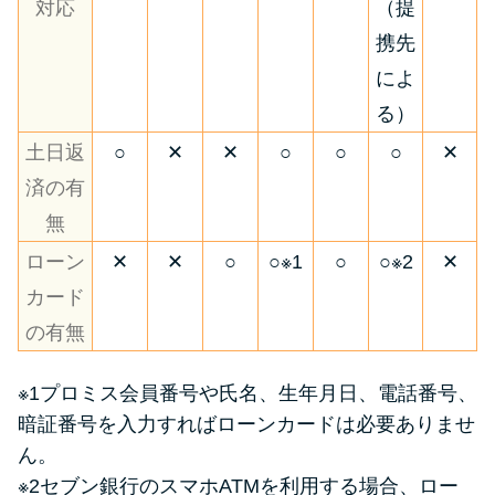
対応
（提
携先
によ
る）
土日返
○
✕
✕
○
○
○
✕
済の有
無
ローン
✕
✕
○
○※1
○
○※2
✕
カード
の有無
※1プロミス会員番号や氏名、生年月日、電話番号、
暗証番号を入力すればローンカードは必要ありませ
ん。
※2セブン銀行のスマホATMを利用する場合、ロー