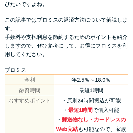
便利なコンテンツ
びたいですよね。
カードローン診断
この記事ではプロミスの返済方法について解説しま
す。
手数料や支払利息を節約するためのポイントも紹介
カードローンQ&A
しますので、ぜひ参考にして、お得にプロミスを利
特集ページ
用してください。
リボ払いをそのまま払いきると
プロミス
損！
金利
年2.5％～18.0％
融資時間
最短1時間
カードローンの見直しで40万円
おすすめポイント
・原則24時間振込が可能
得した話
・
最短1時間
で借入可能
・
郵送物なし・カードレスの
最速！最短40分で借りられるカ
Web完結
も可能なので、家族
ードローン