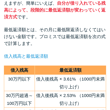
えますが、簡単にいえば、
自分が借り入れている残
未成年でもお金を借りられる？
高によって、段階的に最低返済額が変わっていく返
学生がお金を借りる方法があ
る？
済方式
です。
最低返済額とは、その月に最低限返済しなくてはい
学生がお金を借りる方法は？親
けない金額です。プロミスでは最低返済額を次の式
へのバレにくさや将来への影響
で計算します。
を解説
借入残高と最低返済額
ソフト闇金とは？悪質な手口に
は要注意！
借入残高
最低返済額
30万円以下
借入後残高 × 3.61% （1000円未満
090金融（闇金）からお金を借り
切り上げ）
てはいけない理由と借りた場合
の対処法
30万円超過～
借入後残高 × 2.53% （1000円未満
100万円以下
切り上げ）