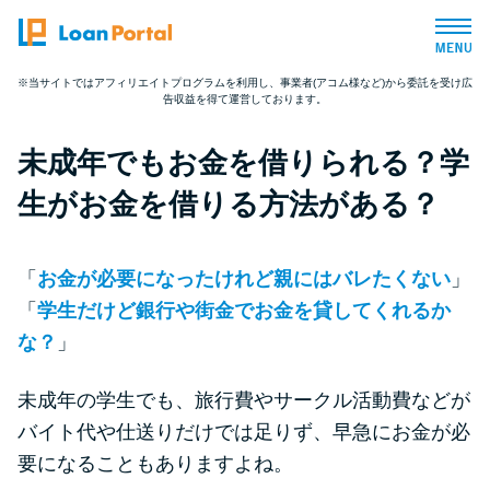
※当サイトではアフィリエイトプログラムを利用し、事業者(アコム様など)から委託を受け広
告収益を得て運営しております。
トップページ
未成年でもお金を借りられる？学
おすすめコンテンツ
生がお金を借りる方法がある？
総合人気ランキング
「
お金が必要になったけれど親にはバレたくない
」
とにかくすぐ借りたい方向け
「
学生だけど銀行や街金でお金を貸してくれるか
な？
」
バレずに借りたい方向け
未成年の学生でも、旅行費やサークル活動費などが
バイト代や仕送りだけでは足りず、早急にお金が必
審査が不安な方向け
要になることもありますよね。