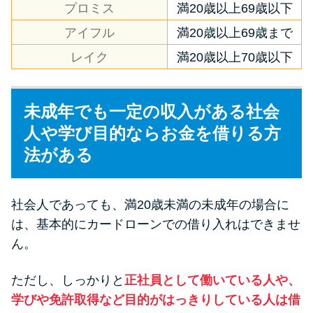
プロミス
満20歳以上69歳以下
方法はどれ？
アイフル
満20歳以上69歳まで
年収が低い＆他社借入があると
レイク
満20歳以上70歳以下
落ちる？バンクイックの口コミ
を分析
未成年でも一定の収入がある社会
人や学び目的ならお金を借りる方
みずほ銀行カードローンの問い
合わせ先とシーン別の問い合わ
法がある
せ方法
社会人であっても、満20歳未満の未成年の場合に
は、基本的にカードローンでの借り入れはできませ
ん。
ただし、しっかりと
正社員として働いている人や、
学びや免許取得など目的がはっきりしている人は借