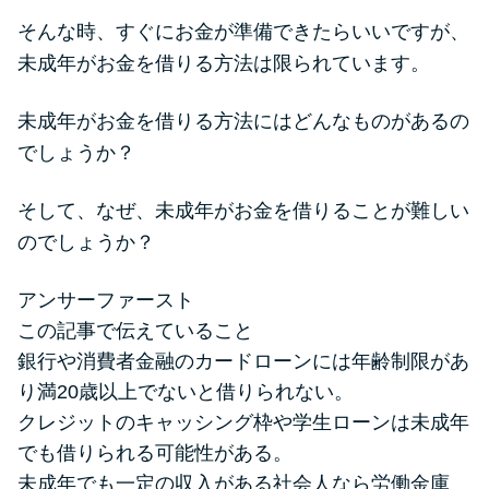
便利なコンテンツ
そんな時、すぐにお金が準備できたらいいですが、
未成年がお金を借りる方法は限られています。
カードローン診断
未成年がお金を借りる方法にはどんなものがあるの
カードローンQ&A
でしょうか？
特集ページ
そして、なぜ、未成年がお金を借りることが難しい
のでしょうか？
リボ払いをそのまま払いきると
損！
アンサーファースト
この記事で伝えていること
カードローンの見直しで40万円
銀行や消費者金融のカードローンには年齢制限があ
得した話
り満20歳以上でないと借りられない。
クレジットのキャッシング枠や学生ローンは未成年
最速！最短40分で借りられるカ
でも借りられる可能性がある。
ードローン
未成年でも一定の収入がある社会人なら労働金庫