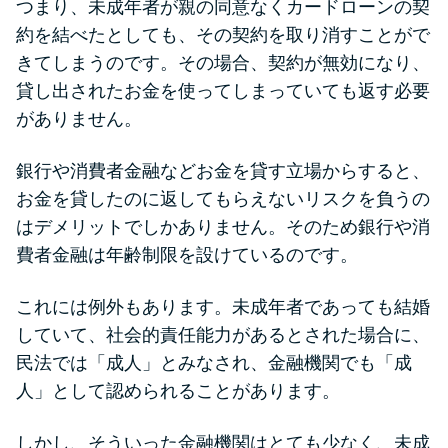
つまり、未成年者が親の同意なくカードローンの契
未成年でもお金を借りられる？
約を結べたとしても、その契約を取り消すことがで
学生がお金を借りる方法があ
きてしまうのです。その場合、契約が無効になり、
る？
貸し出されたお金を使ってしまっていても返す必要
がありません。
学生がお金を借りる方法は？親
へのバレにくさや将来への影響
銀行や消費者金融などお金を貸す立場からすると、
を解説
お金を貸したのに返してもらえないリスクを負うの
はデメリットでしかありません。そのため銀行や消
ソフト闇金とは？悪質な手口に
費者金融は年齢制限を設けているのです。
は要注意！
これには例外もあります。未成年者であっても結婚
090金融（闇金）からお金を借り
していて、社会的責任能力があるとされた場合に、
てはいけない理由と借りた場合
民法では「成人」とみなされ、金融機関でも「成
の対処法
人」として認められることがあります。
しかし、そういった金融機関はとても少なく、未成