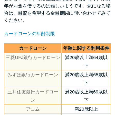
申し込みブラックとは?判断の目
年がお金を借りるのは難しいようです。気になる場
安や審査に通らない理由
合は、融資を希望する金融機関に問い合わせてみて
ください。
ブラックでもお金を借りるに
は？3つの判断基準と工面法
カードローンの年齢制限
アコムはブラックでも審査に通
カードローン
年齢に関する利用条件
る？ 自分がブラックか確かめる
三菱UFJ銀行カードローン
満20歳以上満64歳以
方法
下
みずほ銀行カードローン
満20歳以上満65歳以
アコムとレイクどっちがいい
の？ カードローンの選び方を徹
下
底解説！
三井住友銀行カードロー
満20歳以上満69歳以
ン
下
プロミスの返済方法を徹底解
アコム
満20歳以上
説！ もっとも便利でお得な返済