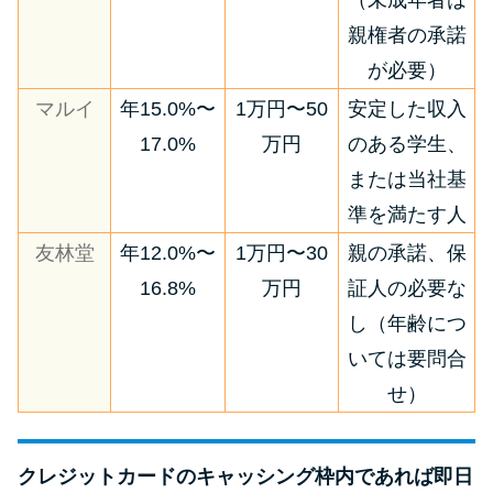
（未成年者は
親権者の承諾
が必要）
マルイ
年15.0%〜
1万円〜50
安定した収入
17.0%
万円
のある学生、
または当社基
準を満たす人
友林堂
年12.0%〜
1万円〜30
親の承諾、保
16.8%
万円
証人の必要な
し（年齢につ
いては要問合
せ）
クレジットカードのキャッシング枠内であれば即日