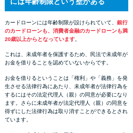
には年齢制限という壁がある
今月の家賃払えない…2ヵ月目に
は解決しないと危険な理由と対
処法3つ
カードローンには年齢制限が設けられていて、
銀行
のカードローンも、消費者金融のカードローンも満
家賃払えないが強制退去は避け
20歳以上からとなっています
。
たい…市役所に相談より賢い方
法2選
これは、未成年者を保護するため、民法で未成年が
お金を借りることを認めていないからです。
街金とは？絶対審査通る？借金
に悩む人へ街金をおすすめしな
お金を借りるということは「権利」や「義務」を発
い理由
生させる法律行為にあたり、未成年者が法律行為を
するにはその法定代理人（親）の同意が必要になり
ます。さらに未成年者が法定代理人（親）の同意を
質屋でお金を借りるには？年利
やシステムをカードローンと比
得ずにした法律行為は取り消すことができるとされ
較
ています。