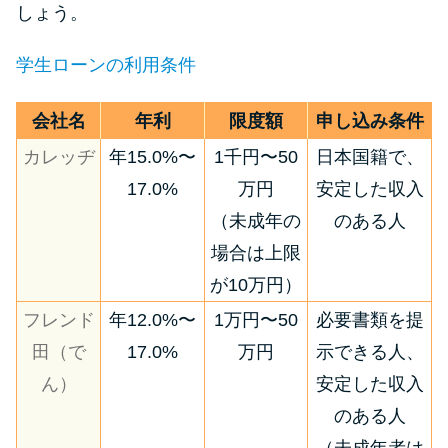
しょう。
学生ローンの利用条件
会社名
年利
限度額
申し込み条件
カレッヂ
年15.0%〜
1千円〜50
日本国籍で、
17.0%
万円
安定した収入
（未成年の
のある人
場合は上限
が10万円）
フレンド
年12.0%〜
1万円〜50
必要書類を提
田（で
17.0%
万円
示できる人、
ん）
安定した収入
のある人