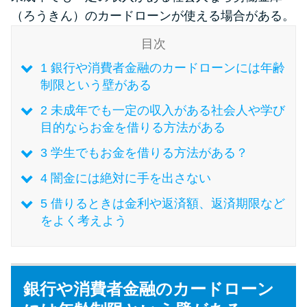
（ろうきん）のカードローンが使える場合がある。
特集ページ一覧
目次
1
銀行や消費者金融のカードローンには年齢
種類や特徴で探す
制限という壁がある
2
未成年でも一定の収入がある社会人や学び
銀行カードローンを選ぶべき4つ
目的ならお金を借りる方法がある
の理由
3
学生でもお金を借りる方法がある？
無利息期間を利用して利息0円で
4
闇金には絶対に手を出さない
お金を借りる3つのポイント
5
借りるときは金利や返済額、返済期限など
をよく考えよう
種類・特徴別一覧
その他コラム
銀行や消費者金融のカードローン