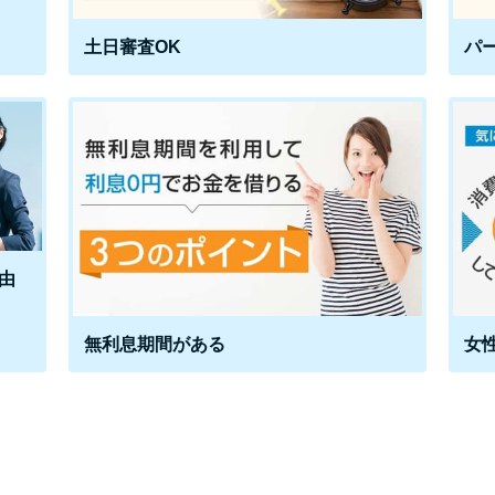
土日審査OK
パ
由
無利息期間がある
女