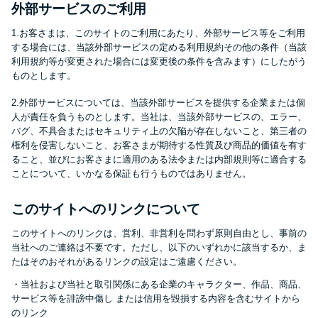
申し込みブラックとは?判断の目
外部サービスのご利用
安や審査に通らない理由
1.お客さまは、このサイトのご利用にあたり、外部サービス等をご利用
する場合には、当該外部サービスの定める利用規約その他の条件（当該
ブラックでもお金を借りるに
利用規約等が変更された場合には変更後の条件を含みます）にしたがう
ものとします。
は？3つの判断基準と工面法
2.外部サービスについては、当該外部サービスを提供する企業または個
人が責任を負うものとします。当社は、当該外部サービスの、エラー、
アコムはブラックでも審査に通
バグ、不具合またはセキュリティ上の欠陥が存在しないこと、第三者の
る？ 自分がブラックか確かめる
権利を侵害しないこと、お客さまが期待する性質及び商品的価値を有す
ること、並びにお客さまに適用のある法令または内部規則等に適合する
方法
ことについて、いかなる保証も行うものではありません。
アコムとレイクどっちがいい
このサイトへのリンクについて
の？ カードローンの選び方を徹
このサイトへのリンクは、営利、非営利を問わず原則自由とし、事前の
底解説！
当社へのご連絡は不要です。ただし、以下のいずれかに該当するか、ま
たはそのおそれがあるリンクの設定はご遠慮ください。
・当社および当社と取引関係にある企業のキャラクター、作品、商品、
プロミスの返済方法を徹底解
サービス等を誹謗中傷し または信用を毀損する内容を含むサイトから
説！ もっとも便利でお得な返済
のリンク