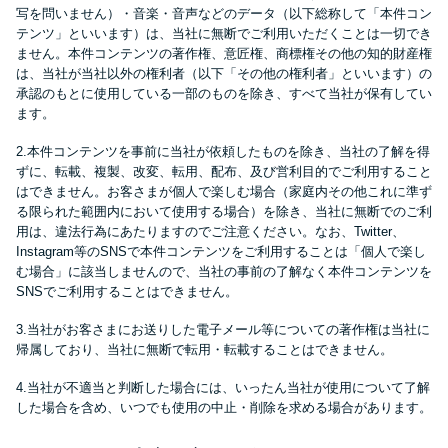
便利なコンテンツ
写を問いません）・音楽・音声などのデータ（以下総称して「本件コン
テンツ」といいます）は、当社に無断でご利用いただくことは一切でき
ません。本件コンテンツの著作権、意匠権、商標権その他の知的財産権
カードローン診断
は、当社が当社以外の権利者（以下「その他の権利者」といいます）の
承認のもとに使用している一部のものを除き、すべて当社が保有してい
ます。
カードローンQ&A
2.本件コンテンツを事前に当社が依頼したものを除き、当社の了解を得
ずに、転載、複製、改変、転用、配布、及び営利目的でご利用すること
特集ページ
はできません。お客さまが個人で楽しむ場合（家庭内その他これに準ず
る限られた範囲内において使用する場合）を除き、当社に無断でのご利
用は、違法行為にあたりますのでご注意ください。なお、Twitter、
リボ払いをそのまま払いきると
Instagram等のSNSで本件コンテンツをご利用することは「個人で楽し
損！
む場合」に該当しませんので、当社の事前の了解なく本件コンテンツを
SNSでご利用することはできません。
カードローンの見直しで40万円
3.当社がお客さまにお送りした電子メール等についての著作権は当社に
得した話
帰属しており、当社に無断で転用・転載することはできません。
4.当社が不適当と判断した場合には、いったん当社が使用について了解
した場合を含め、いつでも使用の中止・削除を求める場合があります。
最速！最短40分で借りられるカ
ードローン