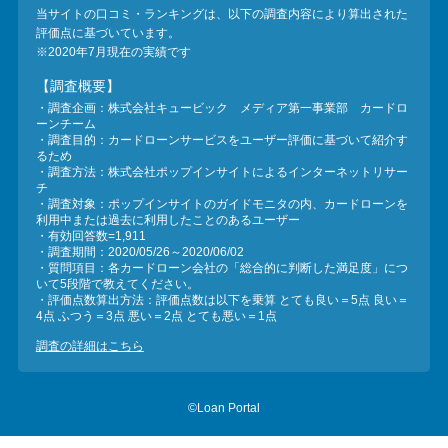
当サイトの口コミ・ランキングは、以下の調査内容により算出された
評価点に基づいています。
※2020年7月現在の実績です
【調査概要】
・調査企画：株式会社キュービック メディア第一事業部 カードロ
ーンチーム
・調査目的：カードローンサービスをユーザー評価に基づいて紹介す
るため
・調査方法：株式会社ポップインサイトによるインターネットリサー
チ
・調査対象：ポップインサイトのガイドモニタの内、カードローンを
利用中または過去に利用したことのあるユーザー
・有効回答数=1,911
・調査期間：2020/05/26～2020/06/02
・質問項目：各カードローン会社の「総合的に判断した満足度」につ
いて5段階で教えてください。
・評価点数算出方法：評価点数は以下を乗算 とても良い＝5点 良い＝
4点 ふつう＝3点 悪い＝2点 とても悪い＝1点
調査の詳細はこちら
©Loan Portal
...
...