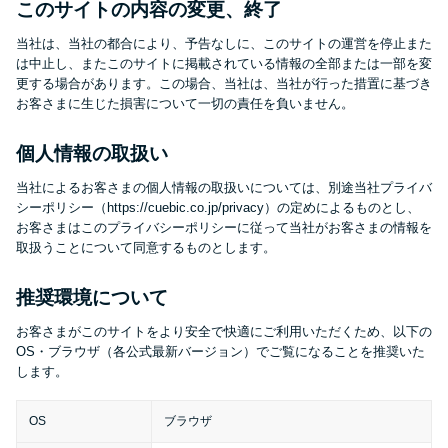
このサイトの内容の変更、終了
当社は、当社の都合により、予告なしに、このサイトの運営を停止また
特集ページ一覧
は中止し、またこのサイトに掲載されている情報の全部または一部を変
更する場合があります。この場合、当社は、当社が行った措置に基づき
お客さまに生じた損害について一切の責任を負いません。
種類や特徴で探す
個人情報の取扱い
銀行カードローンを選ぶべき4つ
の理由
当社によるお客さまの個人情報の取扱いについては、別途当社プライバ
シーポリシー（https://cuebic.co.jp/privacy）の定めによるものとし、
お客さまはこのプライバシーポリシーに従って当社がお客さまの情報を
取扱うことについて同意するものとします。
無利息期間を利用して利息0円で
お金を借りる3つのポイント
推奨環境について
お客さまがこのサイトをより安全で快適にご利用いただくため、以下の
種類・特徴別一覧
OS・ブラウザ（各公式最新バージョン）でご覧になることを推奨いた
します。
その他コラム
OS
ブラウザ