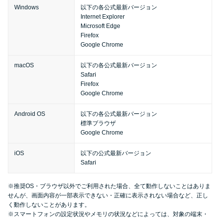
今月の家賃払えない…2ヵ月目に
Windows
以下の各公式最新バージョン
は解決しないと危険な理由と対
Internet Explorer
Microsoft Edge
処法3つ
Firefox
Google Chrome
家賃払えないが強制退去は避け
macOS
以下の各公式最新バージョン
たい…市役所に相談より賢い方
Safari
法2選
Firefox
Google Chrome
街金とは？絶対審査通る？借金
Android OS
以下の各公式最新バージョン
標準ブラウザ
に悩む人へ街金をおすすめしな
Google Chrome
い理由
iOS
以下の公式最新バージョン
Safari
質屋でお金を借りるには？年利
やシステムをカードローンと比
※推奨OS・ブラウザ以外でご利用された場合、全て動作しないことはありま
較
せんが、画面内容が一部表示できない・正確に表示されない場合など、正し
く動作しないことがあります。
※スマートフォンの設定状況やメモリの状況などによっては、対象の端末・