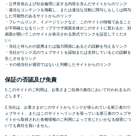
方法はどれ？
・公序良俗および社会倫理に反する内容を含んだサイトからのリンク
・違法なコンテンツを掲載し、または違法な活動に関与しもしくは関与
した可能性のあるサイトからのリンク
年収が低い＆他社借入があると
・フレームリンク、イメージリンクなど、このサイトの情報であること
が不明確となるリンク（ブラウザ画面全体がこのサイトに変わるか、別
落ちる？バンクイックの口コミ
画面が開いてこのサイトが表示される形式でリンクを設定してくださ
を分析
い）
・当社と何らかの提携または協力関係にあるとの誤解を与えるリンク
・当社がリンク元のウェブサイトを認知または支持しているとの誤解を
みずほ銀行カードローンの問い
生じさせるリンク
合わせ先とシーン別の問い合わ
・その他当社が適切ではないと判断したサイトからのリンク
せ方法
保証の否認及び免責
1.このサイトのご利用は、お客さまご自身の責任において行われるもの
とします。
2.当社は、お客さまがこのサイトからリンクが張られている第三者のウ
ェブサイト、またはこのサイトへリンクを張っている第三者のウェブサ
イトから取得された各種情報のご利用によって生じたいかなる損害につ
いても責任を負いません。