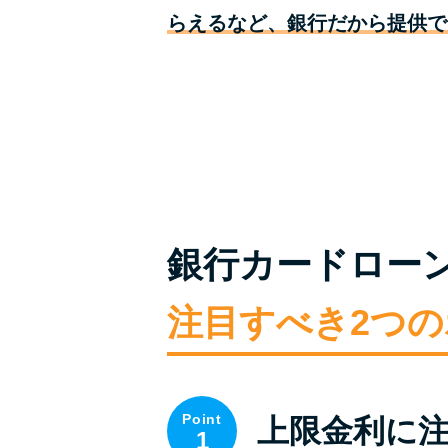
らえるなど、銀行だから提供で
銀行カードロー
注目すべき2つ
Point
上限金利に
1