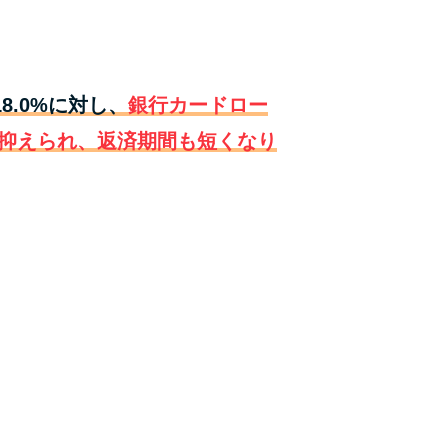
種類・特徴別一覧
その他コラム
18.0%に対し、
銀行カードロー
抑えられ、返済期間も短くなり
今月の家賃払えない…2ヵ月目には解決しない
と危険な理由と対処法3つ
家賃払えないが強制退去は避けたい…市役所に
相談より賢い方法2選
街金とは？絶対審査通る？借金に悩む人へ街金
をおすすめしない理由
質屋でお金を借りるには？年利やシステムをカ
ードローンと比較