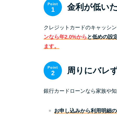
Point
金利が低い
1
クレジットカードのキャッシン
ンなら年2.0%から
と低めの設
ます。
Point
周りにバレ
2
銀行カードローンなら家族や知
お申し込みから利用明細の