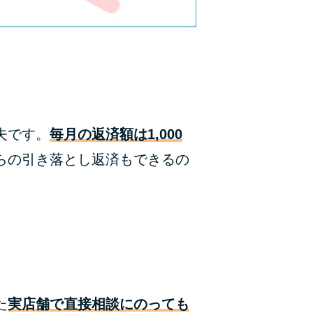
ラックか確かめる方法
アコムとレイクどっちがいいの？ カードロー
ンの選び方を徹底解説！
プロミスの返済方法を徹底解説！ もっとも便
利でお得な返済方法はどれ？
夫です。
毎月の返済額は1,000
年収が低い＆他社借入があると落ちる？バンク
らの引き落とし返済もできるの
イックの口コミを分析
みずほ銀行カードローンの問い合わせ先とシー
ン別の問い合わせ方法
た
実店舗で直接相談にのっても