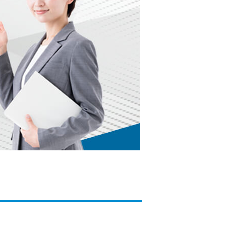
カードローンQ&A
特集ページ
リボ払いをそのまま払いきると損！
カードローンの見直しで40万円得した話
最速！最短40分で借りられるカードローン
特集ページ一覧
種類や特徴で探す
銀行カードローンを選ぶべき4つの理由
無利息期間を利用して利息0円でお金を借りる3
つのポイント