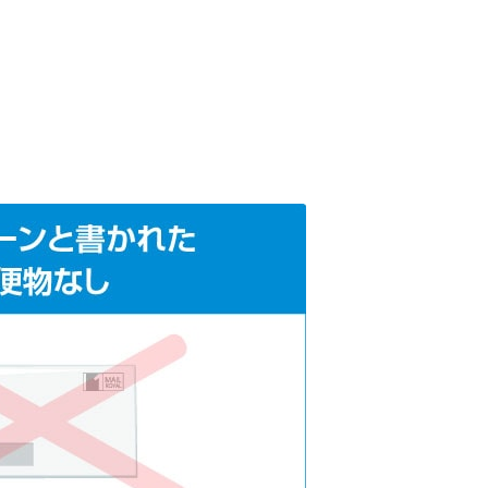
未成年でもお金を借りられる？学生がお金を借
りる方法がある？
学生がお金を借りる方法は？親へのバレにくさ
や将来への影響を解説
ソフト闇金とは？悪質な手口には要注意！
090金融（闇金）からお金を借りてはいけない
理由と借りた場合の対処法
申し込みブラックとは?判断の目安や審査に通
らない理由
ブラックでもお金を借りるには？3つの判断基
準と工面法
アコムはブラックでも審査に通る？ 自分がブ