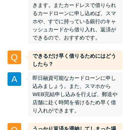
未成年でもお金を借りられる？
きます。またカードレスで借りられ
学生がお金を借りる方法があ
るカードローンに申し込めば、スマ
る？
ホや、すでに持っている銀行のキャ
ッシュカードから借り入れ、返済が
できるので、おすすめです。
学生がお金を借りる方法は？親
へのバレにくさや将来への影響
を解説
Q
できるだけ早く借りるためにはどう
したら？
ソフト闇金とは？悪質な手口に
A
即日融資可能なカードローンに申し
は要注意！
込みましょう。また、スマホから
WEB完結申し込みを行えば、郵送や
090金融（闇金）からお金を借り
店舗に赴く時間を省けるため早く借
てはいけない理由と借りた場合
り入れができます。
の対処法
うっかり返済を滞納してしまった場