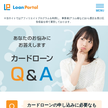
※当サイトではアフィリエイトプログラムを利用し、事業者(アコム様など)から委託を受け広
告収益を得て運営しております。
トップページ
おすすめコンテンツ
総合人気ランキング
とにかくすぐ借りたい方向け
バレずに借りたい方向け
審査が不安な方向け
Q
カードローンの申し込みに必要なも