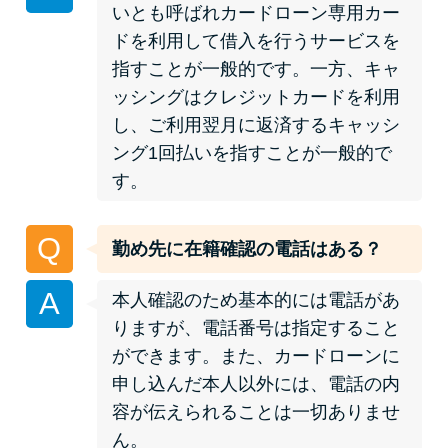
いとも呼ばれカードローン専用カー
ドを利用して借入を行うサービスを
特集ページ一覧
指すことが一般的です。一方、キャ
ッシングはクレジットカードを利用
種類や特徴で探す
し、ご利用翌月に返済するキャッシ
ング1回払いを指すことが一般的で
銀行カードローンを選ぶべき4つ
す。
の理由
Q
勤め先に在籍確認の電話はある？
無利息期間を利用して利息0円で
お金を借りる3つのポイント
A
本人確認のため基本的には電話があ
りますが、電話番号は指定すること
種類・特徴別一覧
ができます。また、カードローンに
申し込んだ本人以外には、電話の内
その他コラム
容が伝えられることは一切ありませ
ん。