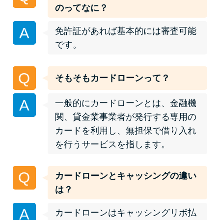
便利なコンテンツ
のってなに？
A
カードローン診断
免許証があれば基本的には審査可能
です。
カードローンQ&A
Q
そもそもカードローンって？
特集ページ
A
一般的にカードローンとは、金融機
リボ払いをそのまま払いきると
関、貸金業事業者が発行する専用の
損！
カードを利用し、無担保で借り入れ
を行うサービスを指します。
カードローンの見直しで40万円
得した話
Q
カードローンとキャッシングの違い
は？
最速！最短40分で借りられるカ
A
カードローンはキャッシングリボ払
ードローン