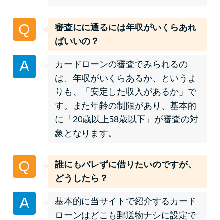
今月の家賃払えない…2ヵ月目に
は解決しないと危険な理由と対
Q
審査にに通るには年収がいくらあれ
処法3つ
ばいいの？
家賃払えないが強制退去は避け
A
カードローンの審査でみられるの
たい…市役所に相談より賢い方
は、年収がいくらあるか、というよ
法2選
りも、「安定した収入があるか」で
す。また年齢の制限があり、基本的
街金とは？絶対審査通る？借金
に「20歳以上58歳以下」が審査の対
に悩む人へ街金をおすすめしな
象となります。
い理由
Q
誰にもバレずに借りたいのですが、
質屋でお金を借りるには？年利
どうしたら？
やシステムをカードローンと比
較
A
基本的に当サイトで紹介するカード
ローンはどこも郵送物ナシに設定で