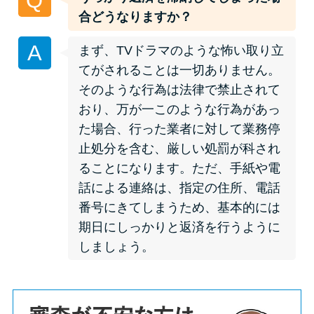
Q
申し込みブラックとは?判断の目
合どうなりますか？
安や審査に通らない理由
A
まず、TVドラマのような怖い取り立
ブラックでもお金を借りるに
てがされることは一切ありません。
は？3つの判断基準と工面法
そのような行為は法律で禁止されて
おり、万が一このような行為があっ
アコムはブラックでも審査に通
た場合、行った業者に対して業務停
る？ 自分がブラックか確かめる
止処分を含む、厳しい処罰が科され
方法
ることになります。ただ、手紙や電
話による連絡は、指定の住所、電話
アコムとレイクどっちがいい
番号にきてしまうため、基本的には
の？ カードローンの選び方を徹
期日にしっかりと返済を行うように
底解説！
しましょう。
プロミスの返済方法を徹底解
説！ もっとも便利でお得な返済