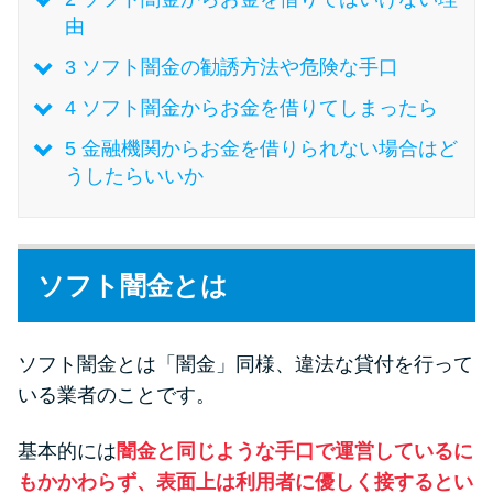
由
特集ページ一覧
3
ソフト闇金の勧誘方法や危険な手口
4
ソフト闇金からお金を借りてしまったら
種類や特徴で探す
5
金融機関からお金を借りられない場合はど
うしたらいいか
銀行カードローンを選ぶべき4つ
の理由
無利息期間を利用して利息0円で
ソフト闇金とは
お金を借りる3つのポイント
ソフト闇金とは「闇金」同様、違法な貸付を行って
種類・特徴別一覧
いる業者のことです。
その他コラム
基本的には
闇金と同じような手口で運営しているに
もかかわらず、表面上は利用者に優しく接するとい