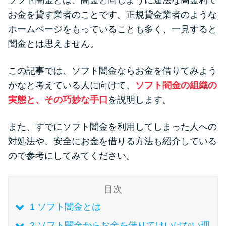
ソフト闇金とは、闇金と同じように違法な高金利で
便利なコンテンツ
お金を貸す業者のことです。正規貸金業者のような
ホームページをもっていることも多く、一見すると
カードローン診断
闇金とは思えません。
カードローンQ&A
この記事では、ソフト闇金ならお金を借りてみよう
かなと考えている人に向けて、
ソフト闇金の組織の
特集ページ
実態と、その巧妙な手口
を説明します。
リボ払いをそのまま払いきると
また、すでにソフト闇金を利用してしまった人への
損！
対処法や、安全にお金を借りる方法も紹介している
ので参考にしてみてください。
カードローンの見直しで40万円
得した話
目次
1
ソフト闇金とは
最速！最短40分で借りられるカ
ードローン
2
ソフト闇金からお金を借りてはいけない理