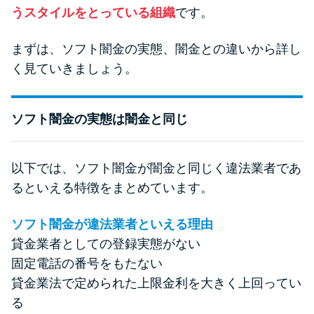
今月の家賃払えない…2ヵ月目に
うスタイルをとっている組織
です。
は解決しないと危険な理由と対
処法3つ
まずは、ソフト闇金の実態、闇金との違いから詳し
く見ていきましょう。
家賃払えないが強制退去は避け
たい…市役所に相談より賢い方
ソフト闇金の実態は闇金と同じ
法2選
街金とは？絶対審査通る？借金
以下では、ソフト闇金が闇金と同じく違法業者であ
に悩む人へ街金をおすすめしな
るといえる特徴をまとめています。
い理由
ソフト闇金が違法業者といえる理由
貸金業者としての登録実態がない
質屋でお金を借りるには？年利
やシステムをカードローンと比
固定電話の番号をもたない
較
貸金業法で定められた上限金利を大きく上回ってい
る