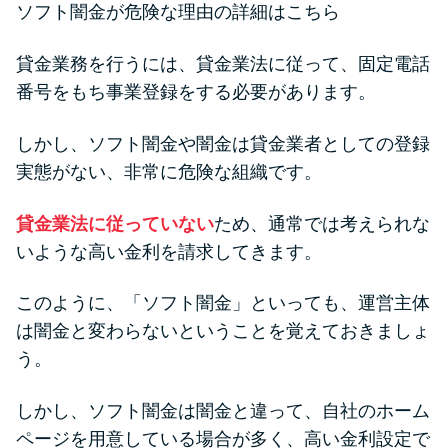
ソフト闇金が危険な理由の詳細はこちら
未成年でもお金を借りられる？
学生がお金を借りる方法があ
貸金業務を行うには、貸金業法に従って、固定電話
る？
番号をもち事業登録をする必要があります。
学生がお金を借りる方法は？親
しかし、ソフト闇金や闇金は貸金業者としての登録
へのバレにくさや将来への影響
実態がない、非常に危険な組織です。
を解説
貸金業法に従っていない
ため、通常では考えられな
ソフト闇金とは？悪質な手口に
いような高い金利を請求してきます。
は要注意！
このように、「ソフト闇金」といっても、運営主体
は闇金と変わらないということを覚えておきましょ
090金融（闇金）からお金を借り
う。
てはいけない理由と借りた場合
の対処法
しかし、ソフト闇金は闇金と違って、自社のホーム
ページを用意している場合が多く、高い金利設定で