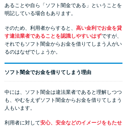
申し込みブラックとは?判断の目
あることや自ら「ソフト闇金である」ということを
安や審査に通らない理由
明記している場合もあります。
ブラックでもお金を借りるに
そのため、利用者からすると、
高い金利でお金を貸
は？3つの判断基準と工面法
す違法業者であることを認識しやすいはず
ですが、
それでもソフト闇金からお金を借りてしまう人がい
アコムはブラックでも審査に通
るのはなぜでしょうか。
る？ 自分がブラックか確かめる
方法
ソフト闇金でお金を借りてしまう理由
アコムとレイクどっちがいい
の？ カードローンの選び方を徹
中には、ソフト闇金は違法業者であると理解しつつ
底解説！
も、やむをえずソフト闇金からお金を借りてしまう
人もいます。
プロミスの返済方法を徹底解
利用者に対して
安心、安全などのイメージをもたせ
説！ もっとも便利でお得な返済