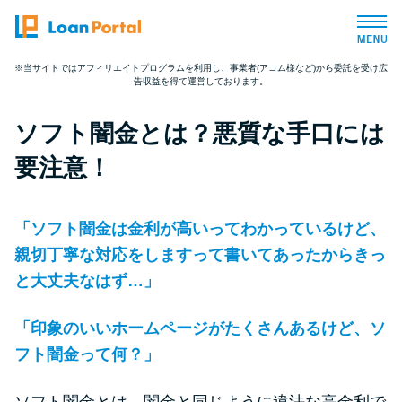
※当サイトではアフィリエイトプログラムを利用し、事業者(アコム様など)から委託を受け広
告収益を得て運営しております。
トップページ
ソフト闇金とは？悪質な手口には
おすすめコンテンツ
要注意！
総合人気ランキング
「ソフト闇金は金利が高いってわかっているけど、
とにかくすぐ借りたい方向け
親切丁寧な対応をしますって書いてあったからきっ
と大丈夫なはず…」
バレずに借りたい方向け
「印象のいいホームページがたくさんあるけど、ソ
フト闇金って何？」
審査が不安な方向け