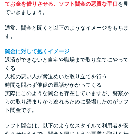
方法はどれ？
てお金を借りさせる、ソフト闇金の悪質な手口
を見
ていきましょう。
年収が低い＆他社借入があると
通常、闇金と聞くと以下のようなイメージをもちま
落ちる？バンクイックの口コミ
す。
を分析
闇金に対して抱くイメージ
みずほ銀行カードローンの問い
返済ができないと自宅や職場まで取り立てにやって
合わせ先とシーン別の問い合わ
くる
せ方法
人相の悪い人が脅迫めいた取り立てを行う
時間を問わず催促の電話がかかってくる
実際にこのような闇金も存在していますが、警察か
らの取り締まりから逃れるために登場したのがソフ
ト闇金です。
ソフト闇金は、以下のようなスタイルで利用者を安